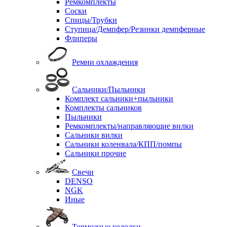
Ремкомплекты
Соски
Спицы/Трубки
Ступица/Демпфер/Резинки демпферные
Флиперы
Ремни охлаждения
Сальники/Пыльники
Комплект сальники+пыльники
Комплекты сальников
Пыльники
Ремкомплекты/направляющие вилки
Сальники вилки
Сальники коленвала/КПП/помпы
Сальники прочие
Свечи
DENSO
NGK
Иные
Тормозные колодки