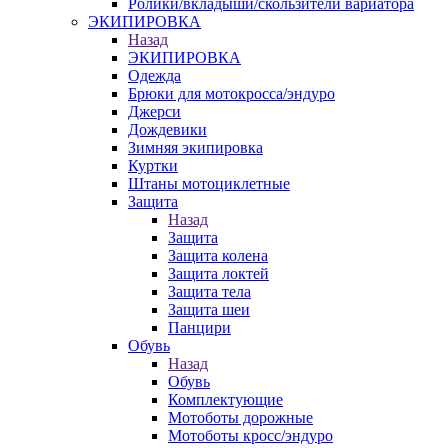
Ролики/вкладыши/скользители вариатора
ЭКИПИРОВКА
Назад
ЭКИПИРОВКА
Одежда
Брюки для мотокросса/эндуро
Джерси
Дождевики
Зимняя экипировка
Куртки
Штаны мотоциклетные
Защита
Назад
Защита
Защита колена
Защита локтей
Защита тела
Защита шеи
Панцири
Обувь
Назад
Обувь
Комплектующие
Мотоботы дорожные
Мотоботы кросс/эндуро