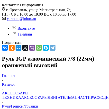
Контактная информация
г. Ярославль, улица Магистральная, 7д
ПН - СБ с 10.00 до 19.00 ВС с 10.00 до 17.00
yarmoto@inbox.ru
Вконтакте
Telegram
Поделиться
Руль IGP алюминиевый 7/8 (22мм)
оранжевый высокий
Главная
-
Каталог
-
АКСЕССУАРЫ
ТЕХНИКА
АКСЕССУАРЫ
ДВИГАТЕЛЬ
ЗАПЧАСТИ
РАСХОД
-
Рули/Грипсы/Грузики