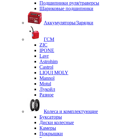
Подшипники руля/траверсы
Шариковые подшипники
Аккумуляторы/Зарядки
ГСМ
ZIC
IPONE
Lavr
Astrohim
Castrol
LIQUI MOLY
Mannol
Motul
Лукойл
Разное
Колеса и комплектующие
Буксаторы
Диски колесные
Камеры
Покрышки