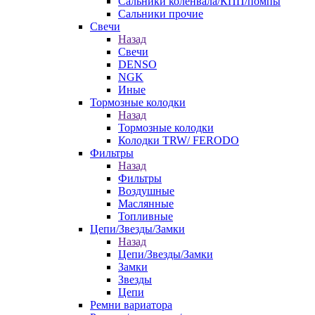
Сальники коленвала/КПП/помпы
Сальники прочие
Свечи
Назад
Свечи
DENSO
NGK
Иные
Тормозные колодки
Назад
Тормозные колодки
Колодки TRW/ FERODO
Фильтры
Назад
Фильтры
Воздушные
Маслянные
Топливные
Цепи/Звезды/Замки
Назад
Цепи/Звезды/Замки
Замки
Звезды
Цепи
Ремни вариатора