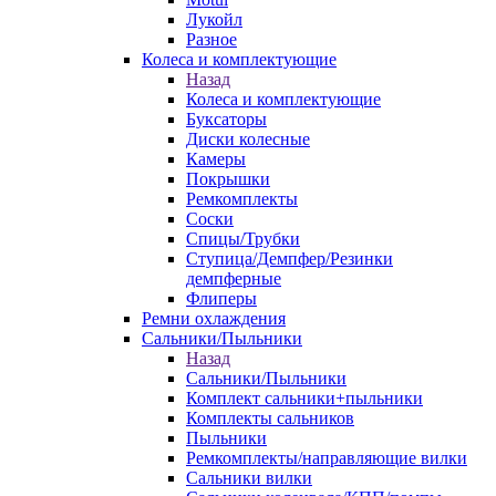
Лукойл
Разное
Колеса и комплектующие
Назад
Колеса и комплектующие
Буксаторы
Диски колесные
Камеры
Покрышки
Ремкомплекты
Соски
Спицы/Трубки
Ступица/Демпфер/Резинки
демпферные
Флиперы
Ремни охлаждения
Сальники/Пыльники
Назад
Сальники/Пыльники
Комплект сальники+пыльники
Комплекты сальников
Пыльники
Ремкомплекты/направляющие вилки
Сальники вилки