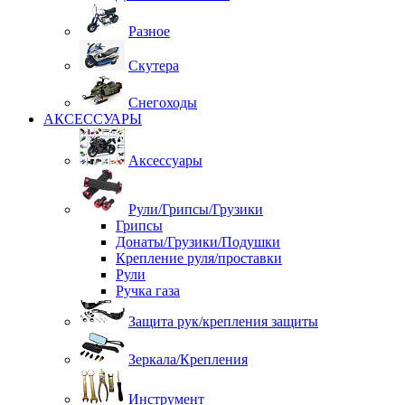
Разное
Скутера
Снегоходы
АКСЕССУАРЫ
Аксессуары
Рули/Грипсы/Грузики
Грипсы
Донаты/Грузики/Подушки
Крепление руля/проставки
Рули
Ручка газа
Защита рук/крепления защиты
Зеркала/Крепления
Инструмент