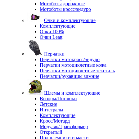
Мотоботы дорожные
Мотоботы кросс/эндуро
Очки и комплектующие
Комплектующие
Очки 100%
Очки Leatt
Перчатки
Перчатки мотокросс/эндуро
Перчатки мотоциклетные кожа
Перчатки мотоциклетные текстиль
Перчатки/рукавицы зимние
Шлемы и комплектующие
Визоры/Пинлоки
Детские
Интегралы
Комплектующие
Кросс/Мотард
Модуляр/Трансформер
Открытый
Подшлемники и маски