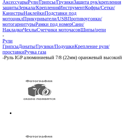
Аксессуары
Рули/Грипсы/Грузики
Защита рук/крепления
защиты
Зеркала/Крепления
Инструмент
Кофры/Сетки/
Канистры
Наклейки
Подставки под
мотоцикл
Прикуриватели/USB
Противоугонки/
мотогарнитуры
Рамки под номер
Сани/
Накладки
Чехлы
Счетчики моточасов
Шипы/цепи
-
Рули
Грипсы
Донаты/Грузики/Подушки
Крепление руля/
проставки
Ручка газа
-
Руль IGP алюминиевый 7/8 (22мм) оранжевый высокий