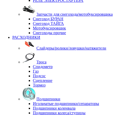
РЕЛЕ ЭЛЕКТРОСТАРТЕРА
Запчасти для снегохода/мотобуксировщика
Снегоход БУРАН
Снегоход ТАЙГА
Мотобуксировщик
Снегоходы прочие
РАСХОДНИКИ
Слайдеры/ролики/ловушки/натяжители
Троса
Спидометр
Газ
Подсос
Сцепление
Тормоз
Подшипники
Игольчатые подшипники/сепараторы
Подшипники коленвала
Подшипники колеса/ступицы