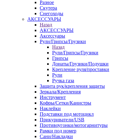
Разное
Скутера
Снегоходы
АКСЕССУАРЫ
Назад
АКСЕССУАРЫ
Аксессуары
Рули/Грипсы/Грузики
Назад
Рули/Грипсы/Грузики
Грипсы
Донаты/Грузики/Подушки
Крепление руля/проставки
Рули
Ручка газа
Защита рук/крепления защиты
Зеркала/Крепления
Инструмент
Кофры/Сетки/Канистры
Наклейки
Подставки под мотоцикл
Прикуриватели/USB
Противоугонки/мотогарнитуры
Рамки под номер
Сани/Накладки