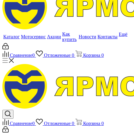
Как
Ещё
Каталог
Мотосервис
Акции
Новости
Контакты
купить
Сравнение
0
Отложенные
0
Корзина
0
Сравнение
0
Отложенные
0
Корзина
0