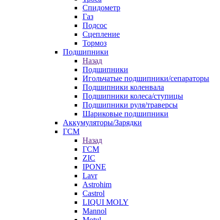
Спидометр
Газ
Подсос
Сцепление
Тормоз
Подшипники
Назад
Подшипники
Игольчатые подшипники/сепараторы
Подшипники коленвала
Подшипники колеса/ступицы
Подшипники руля/траверсы
Шариковые подшипники
Аккумуляторы/Зарядки
ГСМ
Назад
ГСМ
ZIC
IPONE
Lavr
Astrohim
Castrol
LIQUI MOLY
Mannol
Motul