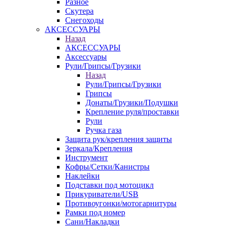
Разное
Скутера
Снегоходы
АКСЕССУАРЫ
Назад
АКСЕССУАРЫ
Аксессуары
Рули/Грипсы/Грузики
Назад
Рули/Грипсы/Грузики
Грипсы
Донаты/Грузики/Подушки
Крепление руля/проставки
Рули
Ручка газа
Защита рук/крепления защиты
Зеркала/Крепления
Инструмент
Кофры/Сетки/Канистры
Наклейки
Подставки под мотоцикл
Прикуриватели/USB
Противоугонки/мотогарнитуры
Рамки под номер
Сани/Накладки