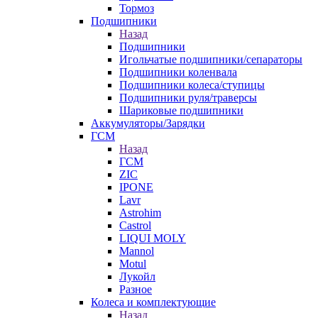
Тормоз
Подшипники
Назад
Подшипники
Игольчатые подшипники/сепараторы
Подшипники коленвала
Подшипники колеса/ступицы
Подшипники руля/траверсы
Шариковые подшипники
Аккумуляторы/Зарядки
ГСМ
Назад
ГСМ
ZIC
IPONE
Lavr
Astrohim
Castrol
LIQUI MOLY
Mannol
Motul
Лукойл
Разное
Колеса и комплектующие
Назад