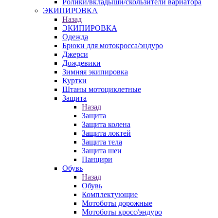
Ролики/вкладыши/скользители вариатора
ЭКИПИРОВКА
Назад
ЭКИПИРОВКА
Одежда
Брюки для мотокросса/эндуро
Джерси
Дождевики
Зимняя экипировка
Куртки
Штаны мотоциклетные
Защита
Назад
Защита
Защита колена
Защита локтей
Защита тела
Защита шеи
Панцири
Обувь
Назад
Обувь
Комплектующие
Мотоботы дорожные
Мотоботы кросс/эндуро