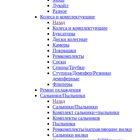
Лукойл
Разное
Колеса и комплектующие
Назад
Колеса и комплектующие
Буксаторы
Диски колесные
Камеры
Покрышки
Ремкомплекты
Соски
Спицы/Трубки
Ступица/Демпфер/Резинки
демпферные
Флиперы
Ремни охлаждения
Сальники/Пыльники
Назад
Сальники/Пыльники
Комплект сальники+пыльники
Комплекты сальников
Пыльники
Ремкомплекты/направляющие вилки
Сальники вилки