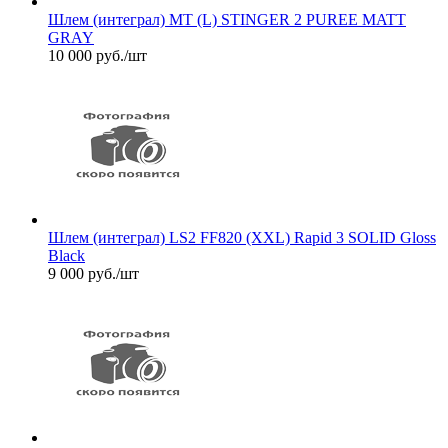
Шлем (интеграл) MT (L) STINGER 2 PUREE MATT
GRAY
10 000
руб.
/шт
Шлем (интеграл) LS2 FF820 (XXL) Rapid 3 SOLID Gloss
Black
9 000
руб.
/шт