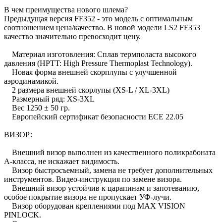
В чем преимущества нового шлема?
Предыдущая версия FF352 - это модель с оптимальным
соотношением цена/качество. В новой модели LS2 FF353
качество значительно превосходит цену.
Материал изготовления: Сплав термполаста высокого
давления (HPTT: High Pressure Thermoplast Technology).
Новая форма внешней скорплупы с улучшенной
аэродинамикой.
2 размера внешней скорлупы (XS-L / XL-3XL)
Размерный ряд: XS-3XL
Вес 1250 ± 50 гр.
Европейский сертификат безопасности ECE 22.05
ВИЗОР:
Внешний визор выполнен из качественного поликрабоната
А-класса, не искажает видимость.
Визор быстросъемный, замена не требует дополнительных
инструментов. Видео-инструкция по замене визора.
Внешний визор устойчив к царапинам и запотеванию,
особое покрытие визора не пропускает УФ-лучи.
Визор оборудован креплениями под MAX VISION
PINLOCK.