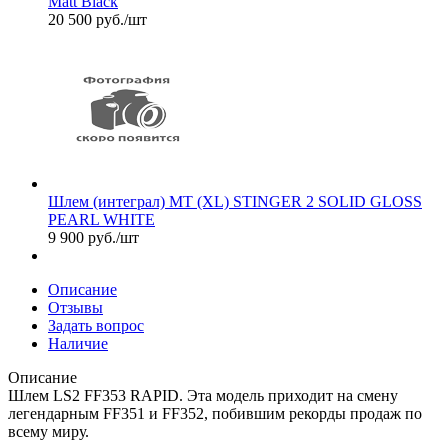
Matt Black
20 500
руб.
/шт
Шлем (интеграл) MT (XL) STINGER 2 SOLID GLOSS
PEARL WHITE
9 900
руб.
/шт
Описание
Отзывы
Задать вопрос
Наличие
Описание
Шлем LS2 FF353 RAPID. Эта модель приходит на смену
легендарным FF351 и FF352, побившим рекорды продаж по
всему миру.