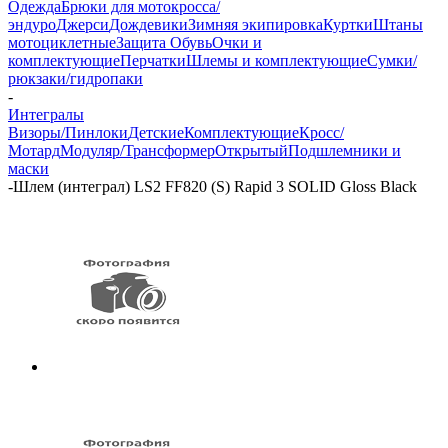
Одежда
Брюки для мотокросса/
эндуро
Джерси
Дождевики
Зимняя экипировка
Куртки
Штаны
мотоциклетные
Защита
Обувь
Очки и
комплектующие
Перчатки
Шлемы и комплектующие
Сумки/
рюкзаки/гидропаки
-
Интегралы
Визоры/Пинлоки
Детские
Комплектующие
Кросс/
Мотард
Модуляр/Трансформер
Открытый
Подшлемники и
маски
-
Шлем (интеграл) LS2 FF820 (S) Rapid 3 SOLID Gloss Black