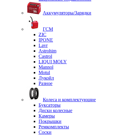
Аккумуляторы/Зарядки
ГСМ
ZIC
IPONE
Lavr
Astrohim
Castrol
LIQUI MOLY
Mannol
Motul
Лукойл
Разное
Колеса и комплектующие
Буксаторы
Диски колесные
Камеры
Покрышки
Ремкомплекты
Соски