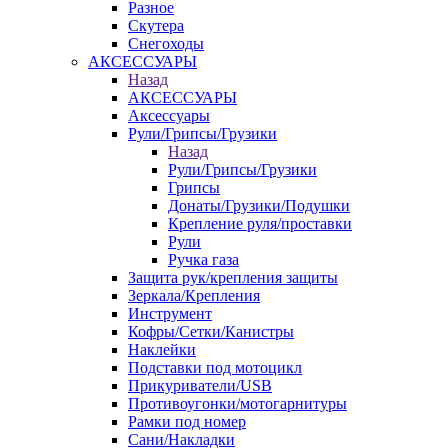
Разное
Скутера
Снегоходы
АКСЕССУАРЫ
Назад
АКСЕССУАРЫ
Аксессуары
Рули/Грипсы/Грузики
Назад
Рули/Грипсы/Грузики
Грипсы
Донаты/Грузики/Подушки
Крепление руля/проставки
Рули
Ручка газа
Защита рук/крепления защиты
Зеркала/Крепления
Инструмент
Кофры/Сетки/Канистры
Наклейки
Подставки под мотоцикл
Прикуриватели/USB
Противоугонки/мотогарнитуры
Рамки под номер
Сани/Накладки