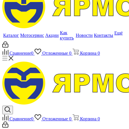
Как
Ещё
Каталог
Мотосервис
Акции
Новости
Контакты
купить
Сравнение
0
Отложенные
0
Корзина
0
Сравнение
0
Отложенные
0
Корзина
0