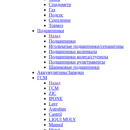
Спидометр
Газ
Подсос
Сцепление
Тормоз
Подшипники
Назад
Подшипники
Игольчатые подшипники/сепараторы
Подшипники коленвала
Подшипники колеса/ступицы
Подшипники руля/траверсы
Шариковые подшипники
Аккумуляторы/Зарядки
ГСМ
Назад
ГСМ
ZIC
IPONE
Lavr
Astrohim
Castrol
LIQUI MOLY
Mannol
Motul