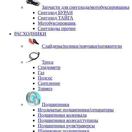
Запчасти для снегохода/мотобуксировщика
Снегоход БУРАН
Снегоход ТАЙГА
Мотобуксировщик
Снегоходы прочие
РАСХОДНИКИ
Слайдеры/ролики/ловушки/натяжители
Троса
Спидометр
Газ
Подсос
Сцепление
Тормоз
Подшипники
Игольчатые подшипники/сепараторы
Подшипники коленвала
Подшипники колеса/ступицы
Подшипники руля/траверсы
Шариковые подшипники