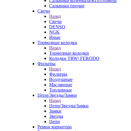
Сальники коленвала/КПП/помпы
Сальники прочие
Свечи
Назад
Свечи
DENSO
NGK
Иные
Тормозные колодки
Назад
Тормозные колодки
Колодки TRW/ FERODO
Фильтры
Назад
Фильтры
Воздушные
Маслянные
Топливные
Цепи/Звезды/Замки
Назад
Цепи/Звезды/Замки
Замки
Звезды
Цепи
Ремни вариатора