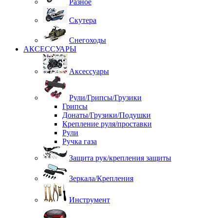
Разное
Скутера
Снегоходы
АКСЕССУАРЫ
Аксессуары
Рули/Грипсы/Грузики
Грипсы
Донаты/Грузики/Подушки
Крепление руля/проставки
Рули
Ручка газа
Защита рук/крепления защиты
Зеркала/Крепления
Инструмент