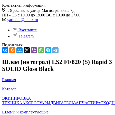
Контактная информация
г. Ярославль, улица Магистральная, 7д
ПН - СБ с 10.00 до 19.00 ВС с 10.00 до 17.00
yarmoto@inbox.ru
Вконтакте
Telegram
Поделиться
Шлем (интеграл) LS2 FF820 (S) Rapid 3
SOLID Gloss Black
Главная
-
Каталог
-
ЭКИПИРОВКА
ТЕХНИКА
АКСЕССУАРЫ
ДВИГАТЕЛЬ
ЗАПЧАСТИ
РАСХОД
-
Шлемы и комплектующие