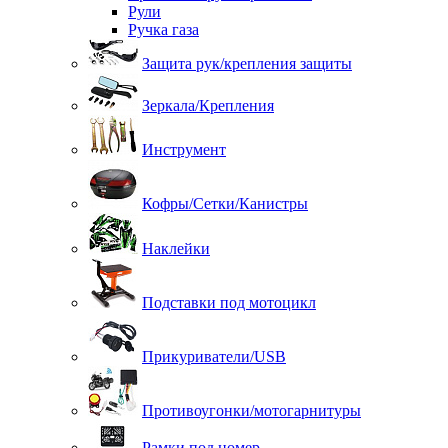
Рули
Ручка газа
Защита рук/крепления защиты
Зеркала/Крепления
Инструмент
Кофры/Сетки/Канистры
Наклейки
Подставки под мотоцикл
Прикуриватели/USB
Противоугонки/мотогарнитуры
Рамки под номер