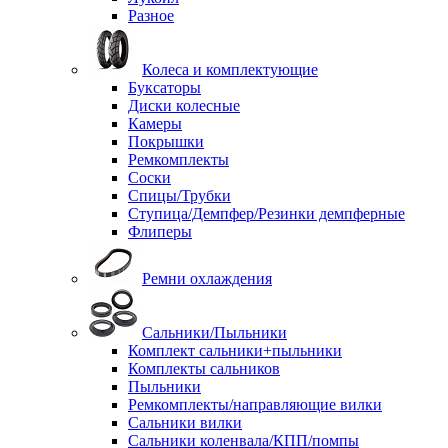
Разное
Колеса и комплектующие
Буксаторы
Диски колесные
Камеры
Покрышки
Ремкомплекты
Соски
Спицы/Трубки
Ступица/Демпфер/Резинки демпферные
Флиперы
Ремни охлаждения
Сальники/Пыльники
Комплект сальники+пыльники
Комплекты сальников
Пыльники
Ремкомплекты/направляющие вилки
Сальники вилки
Сальники коленвала/КПП/помпы