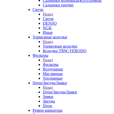
Сальники коленвала/КПП/помпы
Сальники прочие
Свечи
Назад
Свечи
DENSO
NGK
Иные
Тормозные колодки
Назад
Тормозные колодки
Колодки TRW/ FERODO
Фильтры
Назад
Фильтры
Воздушные
Маслянные
Топливные
Цепи/Звезды/Замки
Назад
Цепи/Звезды/Замки
Замки
Звезды
Цепи
Ремни вариатора