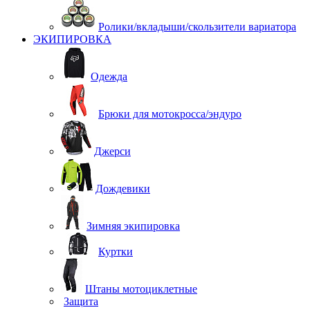
Ролики/вкладыши/скользители вариатора
ЭКИПИРОВКА
Одежда
Брюки для мотокросса/эндуро
Джерси
Дождевики
Зимняя экипировка
Куртки
Штаны мотоциклетные
Защита