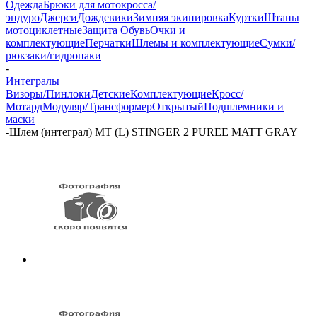
Одежда
Брюки для мотокросса/
эндуро
Джерси
Дождевики
Зимняя экипировка
Куртки
Штаны
мотоциклетные
Защита
Обувь
Очки и
комплектующие
Перчатки
Шлемы и комплектующие
Сумки/
рюкзаки/гидропаки
-
Интегралы
Визоры/Пинлоки
Детские
Комплектующие
Кросс/
Мотард
Модуляр/Трансформер
Открытый
Подшлемники и
маски
-
Шлем (интеграл) MT (L) STINGER 2 PUREE MATT GRAY