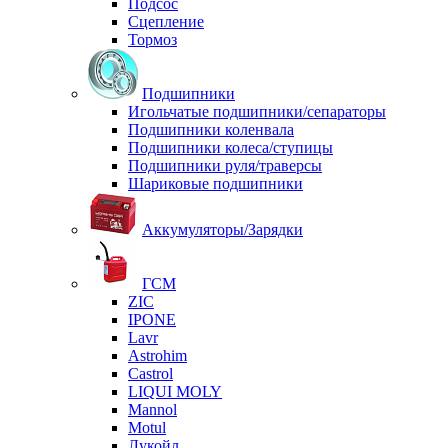
Подсос
Сцепление
Тормоз
Подшипники
Игольчатые подшипники/сепараторы
Подшипники коленвала
Подшипники колеса/ступицы
Подшипники руля/траверсы
Шариковые подшипники
Аккумуляторы/Зарядки
ГСМ
ZIC
IPONE
Lavr
Astrohim
Castrol
LIQUI MOLY
Mannol
Motul
Лукойл