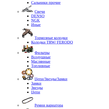
Сальники прочие
Свечи
DENSO
NGK
Иные
Тормозные колодки
Колодки TRW/ FERODO
Фильтры
Воздушные
Маслянные
Топливные
Цепи/Звезды/Замки
Замки
Звезды
Цепи
Ремни вариатора