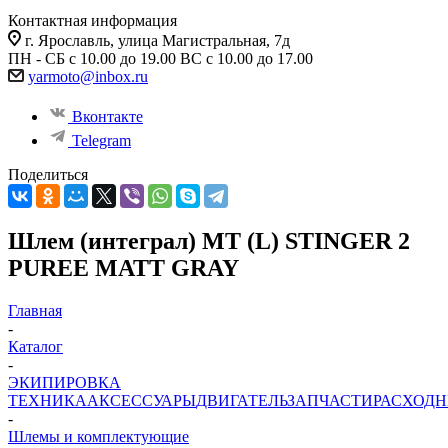
Контактная информация
г. Ярославль, улица Магистральная, 7д
ПН - СБ с 10.00 до 19.00 ВС с 10.00 до 17.00
yarmoto@inbox.ru
Вконтакте
Telegram
Поделиться
Шлем (интеграл) MT (L) STINGER 2
PUREE MATT GRAY
Главная
-
Каталог
-
ЭКИПИРОВКА
ТЕХНИКА
АКСЕССУАРЫ
ДВИГАТЕЛЬ
ЗАПЧАСТИ
РАСХОД
-
Шлемы и комплектующие