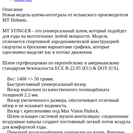
Описание
Новая модель шлема-интеграла от испанского производителя
MT Helmets.
MT STINGER - это универсальный шлем, который подойдет
для езды на мототехнике любой мощности. Модель
отличается спортивной аэродинамической конструкцией
скорлупы и броскими вариантами графики, которые
однозначно выделят вас в потоке движения.
Шлем сертфицирован по европейскому и американскому
стандартам безопасности ECE R-22.05 (EU) & DOT (US).
Вес: 1400 +/- 50 грамм.
Быстроесъмный универсальный визор.
Визор выполнен из качественного поликарбоната
толщиной 2.2 мм.
Визор увеличенного размера, обеспечивают отличный
обзор и не искажает видимость.
Визор с креплениями под Max Vision Pinlock.
Шлем оснащен системой мульти-вентиляции: соединенные
воздушные каналы создают постоянный легкий поток воздуха
для комфортной езды.
Передний воздухозаборник направлен на визор. Верхние