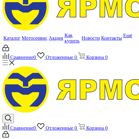
Как
Ещё
Каталог
Мотосервис
Акции
Новости
Контакты
купить
Сравнение
0
Отложенные
0
Корзина
0
Сравнение
0
Отложенные
0
Корзина
0