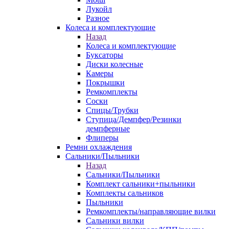
Лукойл
Разное
Колеса и комплектующие
Назад
Колеса и комплектующие
Буксаторы
Диски колесные
Камеры
Покрышки
Ремкомплекты
Соски
Спицы/Трубки
Ступица/Демпфер/Резинки
демпферные
Флиперы
Ремни охлаждения
Сальники/Пыльники
Назад
Сальники/Пыльники
Комплект сальники+пыльники
Комплекты сальников
Пыльники
Ремкомплекты/направляющие вилки
Сальники вилки