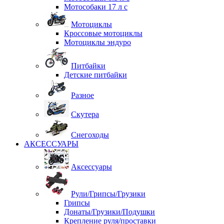
Мотособаки 17 л с
Мотоциклы
Кроссовые мотоциклы
Мотоциклы эндуро
Питбайки
Детские питбайки
Разное
Скутера
Снегоходы
АКСЕССУАРЫ
Аксессуары
Рули/Грипсы/Грузики
Грипсы
Донаты/Грузики/Подушки
Крепление руля/проставки