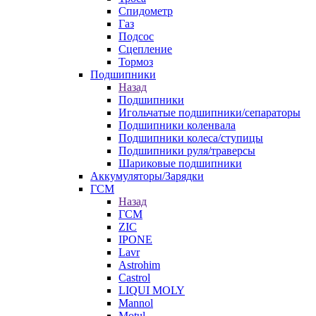
Спидометр
Газ
Подсос
Сцепление
Тормоз
Подшипники
Назад
Подшипники
Игольчатые подшипники/сепараторы
Подшипники коленвала
Подшипники колеса/ступицы
Подшипники руля/траверсы
Шариковые подшипники
Аккумуляторы/Зарядки
ГСМ
Назад
ГСМ
ZIC
IPONE
Lavr
Astrohim
Castrol
LIQUI MOLY
Mannol
Motul