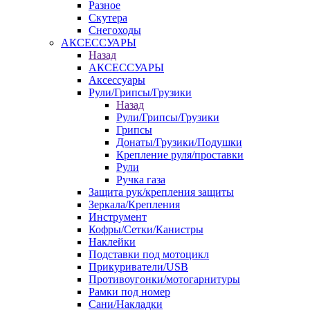
Разное
Скутера
Снегоходы
АКСЕССУАРЫ
Назад
АКСЕССУАРЫ
Аксессуары
Рули/Грипсы/Грузики
Назад
Рули/Грипсы/Грузики
Грипсы
Донаты/Грузики/Подушки
Крепление руля/проставки
Рули
Ручка газа
Защита рук/крепления защиты
Зеркала/Крепления
Инструмент
Кофры/Сетки/Канистры
Наклейки
Подставки под мотоцикл
Прикуриватели/USB
Противоугонки/мотогарнитуры
Рамки под номер
Сани/Накладки