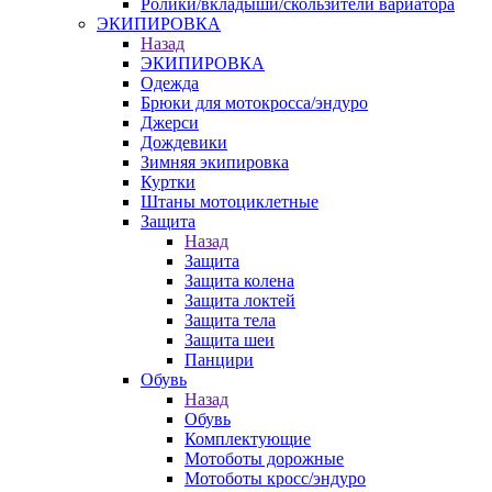
Ролики/вкладыши/скользители вариатора
ЭКИПИРОВКА
Назад
ЭКИПИРОВКА
Одежда
Брюки для мотокросса/эндуро
Джерси
Дождевики
Зимняя экипировка
Куртки
Штаны мотоциклетные
Защита
Назад
Защита
Защита колена
Защита локтей
Защита тела
Защита шеи
Панцири
Обувь
Назад
Обувь
Комплектующие
Мотоботы дорожные
Мотоботы кросс/эндуро