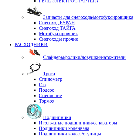
РЕЛЕ ЭЛЕКТРОСТАРТЕРА
Запчасти для снегохода/мотобуксировщика
Снегоход БУРАН
Снегоход ТАЙГА
Мотобуксировщик
Снегоходы прочие
РАСХОДНИКИ
Слайдеры/ролики/ловушки/натяжители
Троса
Спидометр
Газ
Подсос
Сцепление
Тормоз
Подшипники
Игольчатые подшипники/сепараторы
Подшипники коленвала
Подшипники колеса/ступицы