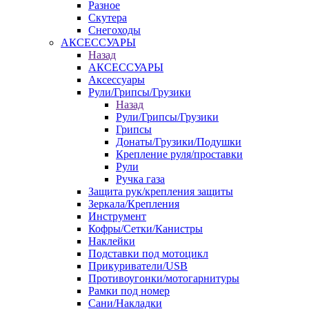
Разное
Скутера
Снегоходы
АКСЕССУАРЫ
Назад
АКСЕССУАРЫ
Аксессуары
Рули/Грипсы/Грузики
Назад
Рули/Грипсы/Грузики
Грипсы
Донаты/Грузики/Подушки
Крепление руля/проставки
Рули
Ручка газа
Защита рук/крепления защиты
Зеркала/Крепления
Инструмент
Кофры/Сетки/Канистры
Наклейки
Подставки под мотоцикл
Прикуриватели/USB
Противоугонки/мотогарнитуры
Рамки под номер
Сани/Накладки