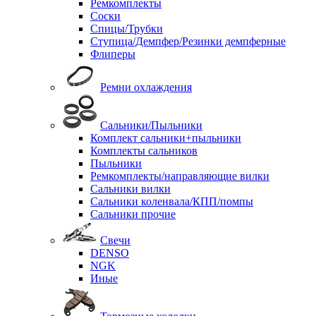
Ремкомплекты
Соски
Спицы/Трубки
Ступица/Демпфер/Резинки демпферные
Флиперы
Ремни охлаждения
Сальники/Пыльники
Комплект сальники+пыльники
Комплекты сальников
Пыльники
Ремкомплекты/направляющие вилки
Сальники вилки
Сальники коленвала/КПП/помпы
Сальники прочие
Свечи
DENSO
NGK
Иные