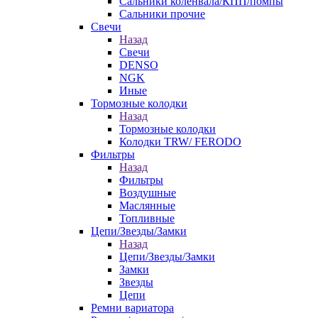
Сальники коленвала/КПП/помпы
Сальники прочие
Свечи
Назад
Свечи
DENSO
NGK
Иные
Тормозные колодки
Назад
Тормозные колодки
Колодки TRW/ FERODO
Фильтры
Назад
Фильтры
Воздушные
Маслянные
Топливные
Цепи/Звезды/Замки
Назад
Цепи/Звезды/Замки
Замки
Звезды
Цепи
Ремни вариатора