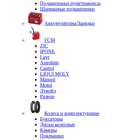
Подшипники руля/траверсы
Шариковые подшипники
Аккумуляторы/Зарядки
ГСМ
ZIC
IPONE
Lavr
Astrohim
Castrol
LIQUI MOLY
Mannol
Motul
Лукойл
Разное
Колеса и комплектующие
Буксаторы
Диски колесные
Камеры
Покрышки