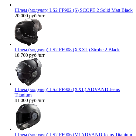
Шлем (модуляр) LS2 FF902 (S) SCOPE 2 Solid Matt Black
20 000
руб.
/шт
Шлем (модуляр) LS2 FF908 (XXXL) Strobe 2 Black
18 700
руб.
/шт
Шлем (модуляр) LS2 FF906 (XXL) ADVAND Jeans
Titanium
41 000
руб.
/шт
Шлем (модуляр) LS2 FF906 (M) ADVAND Jeans Titanium