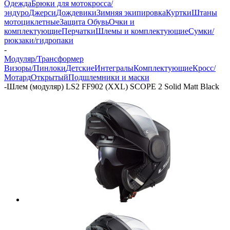
Одежда
Брюки для мотокросса/
эндуро
Джерси
Дождевики
Зимняя экипировка
Куртки
Штаны
мотоциклетные
Защита
Обувь
Очки и
комплектующие
Перчатки
Шлемы и комплектующие
Сумки/
рюкзаки/гидропаки
-
Модуляр/Трансформер
Визоры/Пинлоки
Детские
Интегралы
Комплектующие
Кросс/
Мотард
Открытый
Подшлемники и маски
-
Шлем (модуляр) LS2 FF902 (XXL) SCOPE 2 Solid Matt Black