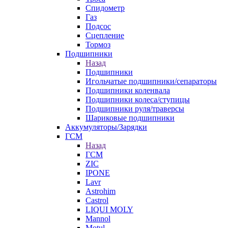
Спидометр
Газ
Подсос
Сцепление
Тормоз
Подшипники
Назад
Подшипники
Игольчатые подшипники/сепараторы
Подшипники коленвала
Подшипники колеса/ступицы
Подшипники руля/траверсы
Шариковые подшипники
Аккумуляторы/Зарядки
ГСМ
Назад
ГСМ
ZIC
IPONE
Lavr
Astrohim
Castrol
LIQUI MOLY
Mannol
Motul