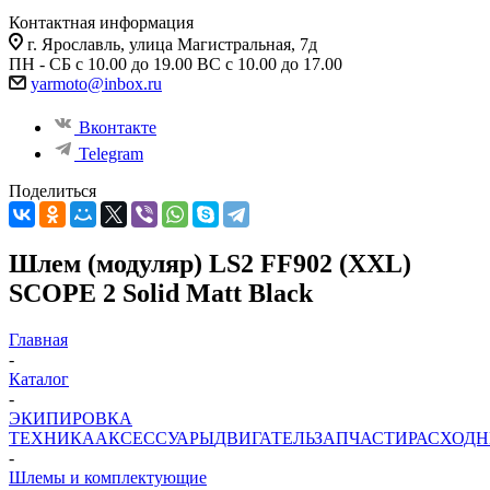
Контактная информация
г. Ярославль, улица Магистральная, 7д
ПН - СБ с 10.00 до 19.00 ВС с 10.00 до 17.00
yarmoto@inbox.ru
Вконтакте
Telegram
Поделиться
Шлем (модуляр) LS2 FF902 (XXL)
SCOPE 2 Solid Matt Black
Главная
-
Каталог
-
ЭКИПИРОВКА
ТЕХНИКА
АКСЕССУАРЫ
ДВИГАТЕЛЬ
ЗАПЧАСТИ
РАСХОД
-
Шлемы и комплектующие