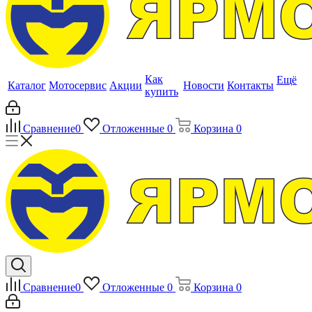
Как
Ещё
Каталог
Мотосервис
Акции
Новости
Контакты
купить
Сравнение
0
Отложенные
0
Корзина
0
Сравнение
0
Отложенные
0
Корзина
0