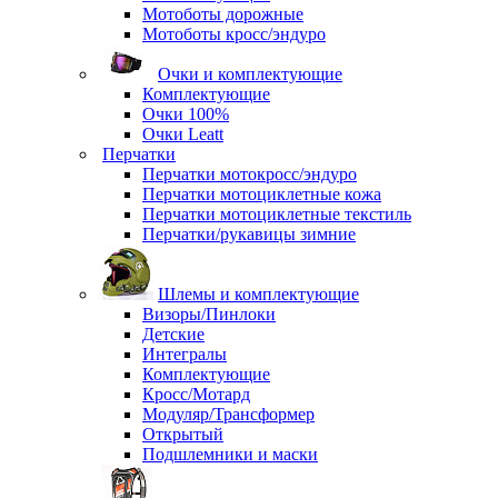
Мотоботы дорожные
Мотоботы кросс/эндуро
Очки и комплектующие
Комплектующие
Очки 100%
Очки Leatt
Перчатки
Перчатки мотокросс/эндуро
Перчатки мотоциклетные кожа
Перчатки мотоциклетные текстиль
Перчатки/рукавицы зимние
Шлемы и комплектующие
Визоры/Пинлоки
Детские
Интегралы
Комплектующие
Кросс/Мотард
Модуляр/Трансформер
Открытый
Подшлемники и маски