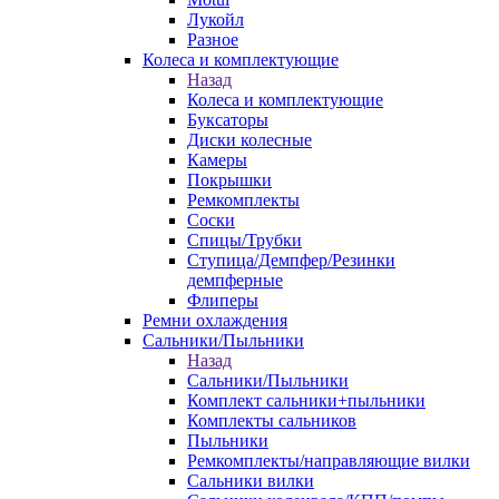
Лукойл
Разное
Колеса и комплектующие
Назад
Колеса и комплектующие
Буксаторы
Диски колесные
Камеры
Покрышки
Ремкомплекты
Соски
Спицы/Трубки
Ступица/Демпфер/Резинки
демпферные
Флиперы
Ремни охлаждения
Сальники/Пыльники
Назад
Сальники/Пыльники
Комплект сальники+пыльники
Комплекты сальников
Пыльники
Ремкомплекты/направляющие вилки
Сальники вилки