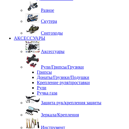
Разное
Скутера
Снегоходы
АКСЕССУАРЫ
Аксессуары
Рули/Грипсы/Грузики
Грипсы
Донаты/Грузики/Подушки
Крепление руля/проставки
Рули
Ручка газа
Защита рук/крепления защиты
Зеркала/Крепления
Инструмент