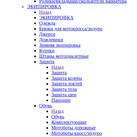
Ролики/вкладыши/скользители вариатора
ЭКИПИРОВКА
Назад
ЭКИПИРОВКА
Одежда
Брюки для мотокросса/эндуро
Джерси
Дождевики
Зимняя экипировка
Куртки
Штаны мотоциклетные
Защита
Назад
Защита
Защита колена
Защита локтей
Защита тела
Защита шеи
Панцири
Обувь
Назад
Обувь
Комплектующие
Мотоботы дорожные
Мотоботы кросс/эндуро