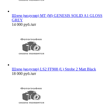
Шлем (модуляр) MT (M) GENESIS SOLID A1 GLOSS
GREY
14 000
руб.
/шт
Шлем (модуляр) LS2 FF908 (L) Strobe 2 Matt Black
18 000
руб.
/шт