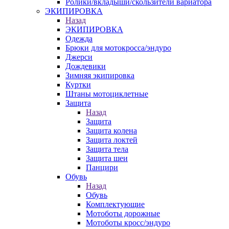
Ролики/вкладыши/скользители вариатора
ЭКИПИРОВКА
Назад
ЭКИПИРОВКА
Одежда
Брюки для мотокросса/эндуро
Джерси
Дождевики
Зимняя экипировка
Куртки
Штаны мотоциклетные
Защита
Назад
Защита
Защита колена
Защита локтей
Защита тела
Защита шеи
Панцири
Обувь
Назад
Обувь
Комплектующие
Мотоботы дорожные
Мотоботы кросс/эндуро