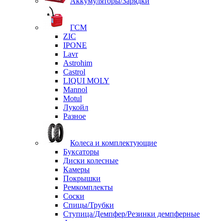
Аккумуляторы/Зарядки
ГСМ
ZIC
IPONE
Lavr
Astrohim
Castrol
LIQUI MOLY
Mannol
Motul
Лукойл
Разное
Колеса и комплектующие
Буксаторы
Диски колесные
Камеры
Покрышки
Ремкомплекты
Соски
Спицы/Трубки
Ступица/Демпфер/Резинки демпферные