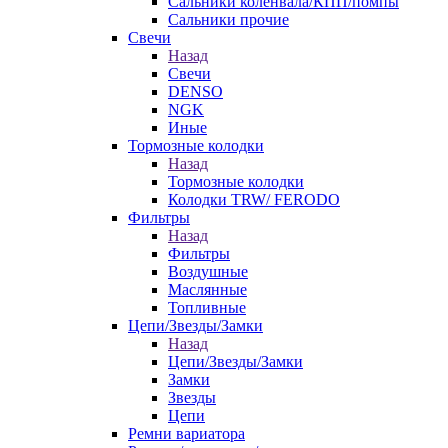
Сальники коленвала/КПП/помпы
Сальники прочие
Свечи
Назад
Свечи
DENSO
NGK
Иные
Тормозные колодки
Назад
Тормозные колодки
Колодки TRW/ FERODO
Фильтры
Назад
Фильтры
Воздушные
Маслянные
Топливные
Цепи/Звезды/Замки
Назад
Цепи/Звезды/Замки
Замки
Звезды
Цепи
Ремни вариатора