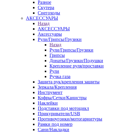
Разное
Скутера
Снегоходы
АКСЕССУАРЫ
Назад
АКСЕССУАРЫ
Аксессуары
Рули/Грипсы/Грузики
Назад
Рули/Грипсы/Грузики
Грипсы
Донаты/Грузики/Подушки
Крепление руля/проставки
Рули
Ручка газа
Защита рук/крепления защиты
Зеркала/Крепления
Инструмент
Кофры/Сетки/Канистры
Наклейки
Подставки под мотоцикл
Прикуриватели/USB
Противоугонки/мотогарнитуры
Рамки под номер
Сани/Накладки