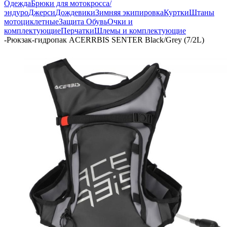
Одежда
Брюки для мотокросса/
эндуро
Джерси
Дождевики
Зимняя экипировка
Куртки
Штаны
мотоциклетные
Защита
Обувь
Очки и
комплектующие
Перчатки
Шлемы и комплектующие
-
Рюкзак-гидропак ACERRBIS SENTER Black/Grey (7/2L)