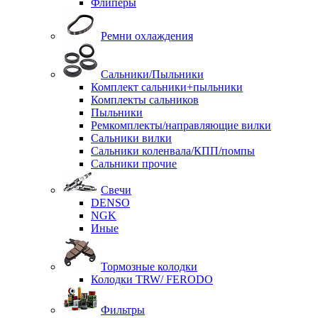
Флиперы
Ремни охлаждения
Сальники/Пыльники
Комплект сальники+пыльники
Комплекты сальников
Пыльники
Ремкомплекты/направляющие вилки
Сальники вилки
Сальники коленвала/КПП/помпы
Сальники прочие
Свечи
DENSO
NGK
Иные
Тормозные колодки
Колодки TRW/ FERODO
Фильтры