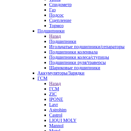
Спидометр
Газ
Подсос
Сцепление
Тормоз
Подшипники
Назад
Подшипники
Игольчатые подшипники/сепараторы
Подшипники коленвала
Подшипники колеса/ступицы
Подшипники руля/траверсы
Шариковые подшипники
Аккумуляторы/Зарядки
ГСМ
Назад
ГСМ
ZIC
IPONE
Lavr
Astrohim
Castrol
LIQUI MOLY
Mannol
Motul