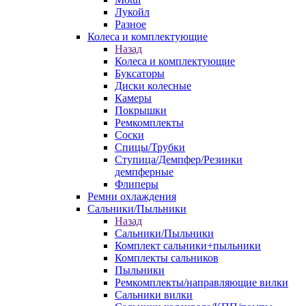
Лукойл
Разное
Колеса и комплектующие
Назад
Колеса и комплектующие
Буксаторы
Диски колесные
Камеры
Покрышки
Ремкомплекты
Соски
Спицы/Трубки
Ступица/Демпфер/Резинки
демпферные
Флиперы
Ремни охлаждения
Сальники/Пыльники
Назад
Сальники/Пыльники
Комплект сальники+пыльники
Комплекты сальников
Пыльники
Ремкомплекты/направляющие вилки
Сальники вилки