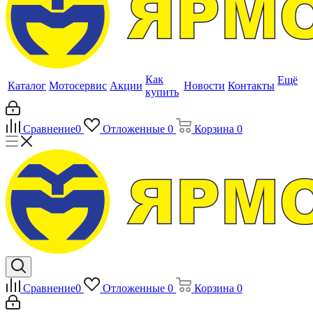
Как
Ещё
Каталог
Мотосервис
Акции
Новости
Контакты
купить
Сравнение
0
Отложенные
0
Корзина
0
Сравнение
0
Отложенные
0
Корзина
0