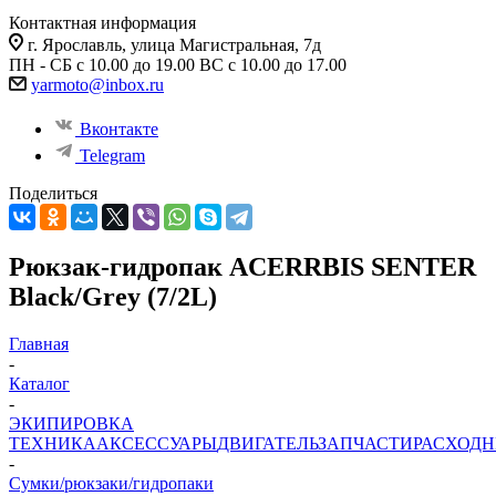
Контактная информация
г. Ярославль, улица Магистральная, 7д
ПН - СБ с 10.00 до 19.00 ВС с 10.00 до 17.00
yarmoto@inbox.ru
Вконтакте
Telegram
Поделиться
Рюкзак-гидропак ACERRBIS SENTER
Black/Grey (7/2L)
Главная
-
Каталог
-
ЭКИПИРОВКА
ТЕХНИКА
АКСЕССУАРЫ
ДВИГАТЕЛЬ
ЗАПЧАСТИ
РАСХОД
-
Сумки/рюкзаки/гидропаки