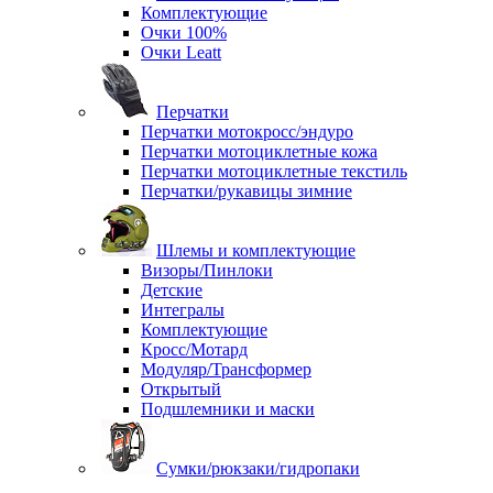
Комплектующие
Очки 100%
Очки Leatt
Перчатки
Перчатки мотокросс/эндуро
Перчатки мотоциклетные кожа
Перчатки мотоциклетные текстиль
Перчатки/рукавицы зимние
Шлемы и комплектующие
Визоры/Пинлоки
Детские
Интегралы
Комплектующие
Кросс/Мотард
Модуляр/Трансформер
Открытый
Подшлемники и маски
Сумки/рюкзаки/гидропаки