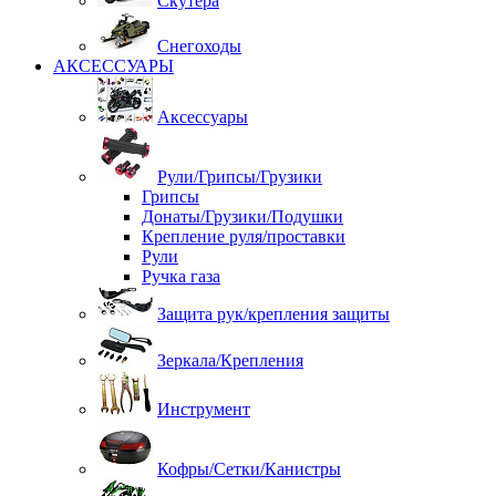
Скутера
Снегоходы
АКСЕССУАРЫ
Аксессуары
Рули/Грипсы/Грузики
Грипсы
Донаты/Грузики/Подушки
Крепление руля/проставки
Рули
Ручка газа
Защита рук/крепления защиты
Зеркала/Крепления
Инструмент
Кофры/Сетки/Канистры