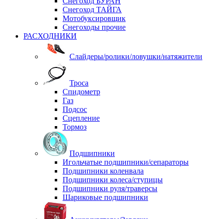
Снегоход БУРАН
Снегоход ТАЙГА
Мотобуксировщик
Снегоходы прочие
РАСХОДНИКИ
Слайдеры/ролики/ловушки/натяжители
Троса
Спидометр
Газ
Подсос
Сцепление
Тормоз
Подшипники
Игольчатые подшипники/сепараторы
Подшипники коленвала
Подшипники колеса/ступицы
Подшипники руля/траверсы
Шариковые подшипники