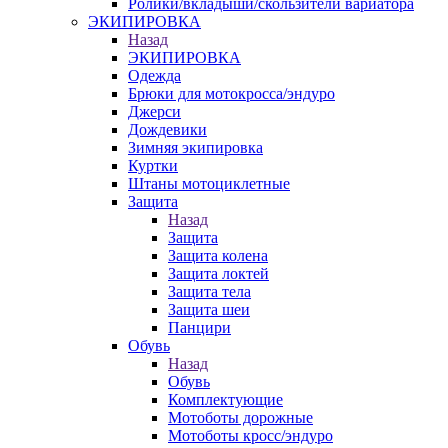
Ролики/вкладыши/скользители вариатора
ЭКИПИРОВКА
Назад
ЭКИПИРОВКА
Одежда
Брюки для мотокросса/эндуро
Джерси
Дождевики
Зимняя экипировка
Куртки
Штаны мотоциклетные
Защита
Назад
Защита
Защита колена
Защита локтей
Защита тела
Защита шеи
Панцири
Обувь
Назад
Обувь
Комплектующие
Мотоботы дорожные
Мотоботы кросс/эндуро