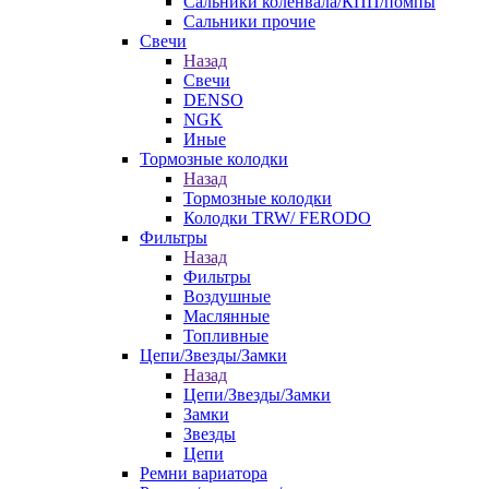
Сальники коленвала/КПП/помпы
Сальники прочие
Свечи
Назад
Свечи
DENSO
NGK
Иные
Тормозные колодки
Назад
Тормозные колодки
Колодки TRW/ FERODO
Фильтры
Назад
Фильтры
Воздушные
Маслянные
Топливные
Цепи/Звезды/Замки
Назад
Цепи/Звезды/Замки
Замки
Звезды
Цепи
Ремни вариатора