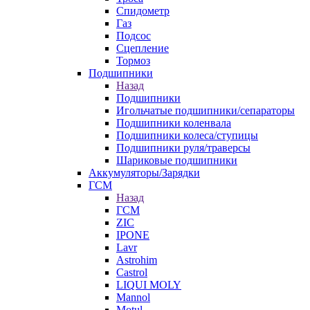
Спидометр
Газ
Подсос
Сцепление
Тормоз
Подшипники
Назад
Подшипники
Игольчатые подшипники/сепараторы
Подшипники коленвала
Подшипники колеса/ступицы
Подшипники руля/траверсы
Шариковые подшипники
Аккумуляторы/Зарядки
ГСМ
Назад
ГСМ
ZIC
IPONE
Lavr
Astrohim
Castrol
LIQUI MOLY
Mannol
Motul