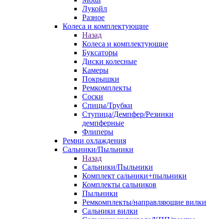
Лукойл
Разное
Колеса и комплектующие
Назад
Колеса и комплектующие
Буксаторы
Диски колесные
Камеры
Покрышки
Ремкомплекты
Соски
Спицы/Трубки
Ступица/Демпфер/Резинки
демпферные
Флиперы
Ремни охлаждения
Сальники/Пыльники
Назад
Сальники/Пыльники
Комплект сальники+пыльники
Комплекты сальников
Пыльники
Ремкомплекты/направляющие вилки
Сальники вилки