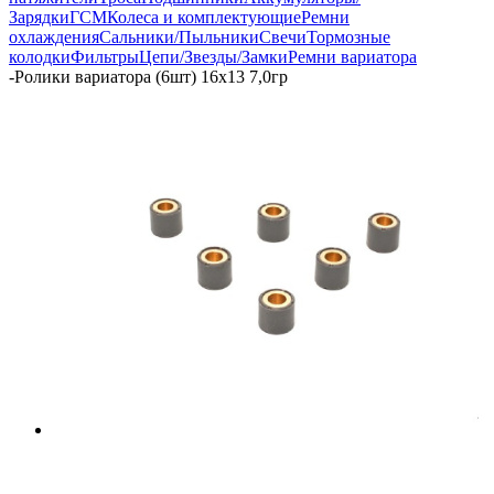
Зарядки
ГСМ
Колеса и комплектующие
Ремни
охлаждения
Сальники/Пыльники
Свечи
Тормозные
колодки
Фильтры
Цепи/Звезды/Замки
Ремни вариатора
-
Ролики вариатора (6шт) 16х13 7,0гр