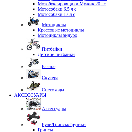
Мотобуксировщики Мужик 20л с
Мотособаки 6.5 л с
Мотособаки 17 л с
Мотоциклы
Кроссовые мотоциклы
Мотоциклы эндуро
Питбайки
Детские питбайки
Разное
Скутера
Снегоходы
АКСЕССУАРЫ
Аксессуары
Рули/Грипсы/Грузики
Грипсы