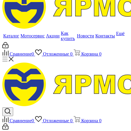
Как
Ещё
Каталог
Мотосервис
Акции
Новости
Контакты
купить
Сравнение
0
Отложенные
0
Корзина
0
Сравнение
0
Отложенные
0
Корзина
0