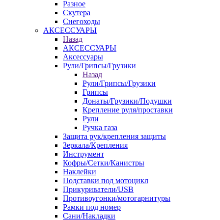
Разное
Скутера
Снегоходы
АКСЕССУАРЫ
Назад
АКСЕССУАРЫ
Аксессуары
Рули/Грипсы/Грузики
Назад
Рули/Грипсы/Грузики
Грипсы
Донаты/Грузики/Подушки
Крепление руля/проставки
Рули
Ручка газа
Защита рук/крепления защиты
Зеркала/Крепления
Инструмент
Кофры/Сетки/Канистры
Наклейки
Подставки под мотоцикл
Прикуриватели/USB
Противоугонки/мотогарнитуры
Рамки под номер
Сани/Накладки