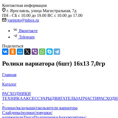
Контактная информация
г. Ярославль, улица Магистральная, 7д
ПН - СБ с 10.00 до 19.00 ВС с 10.00 до 17.00
yarmoto@inbox.ru
Вконтакте
Telegram
Поделиться
Ролики вариатора (6шт) 16х13 7,0гр
Главная
-
Каталог
-
РАСХОДНИКИ
ТЕХНИКА
АКСЕССУАРЫ
ДВИГАТЕЛЬ
ЗАПЧАСТИ
РАСХОД
-
Ролики/вкладыши/скользители вариатора
Слайдеры/ролики/ловушки/
натяжители
Троса
Подшипники
Аккумуляторы/