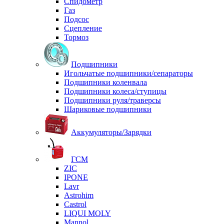
Спидометр
Газ
Подсос
Сцепление
Тормоз
Подшипники
Игольчатые подшипники/сепараторы
Подшипники коленвала
Подшипники колеса/ступицы
Подшипники руля/траверсы
Шариковые подшипники
Аккумуляторы/Зарядки
ГСМ
ZIC
IPONE
Lavr
Astrohim
Castrol
LIQUI MOLY
Mannol