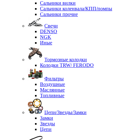
Сальники вилки
Сальники коленвала/КПП/помпы
Сальники прочие
Свечи
DENSO
NGK
Иные
Тормозные колодки
Колодки TRW/ FERODO
Фильтры
Воздушные
Маслянные
Топливные
Цепи/Звезды/Замки
Замки
Звезды
Цепи