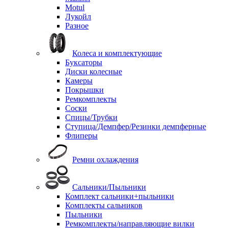
Motul
Лукойл
Разное
Колеса и комплектующие
Буксаторы
Диски колесные
Камеры
Покрышки
Ремкомплекты
Соски
Спицы/Трубки
Ступица/Демпфер/Резинки демпферные
Флиперы
Ремни охлаждения
Сальники/Пыльники
Комплект сальники+пыльники
Комплекты сальников
Пыльники
Ремкомплекты/направляющие вилки