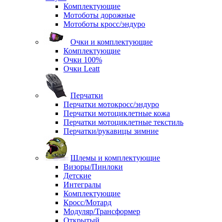
Комплектующие
Мотоботы дорожные
Мотоботы кросс/эндуро
Очки и комплектующие
Комплектующие
Очки 100%
Очки Leatt
Перчатки
Перчатки мотокросс/эндуро
Перчатки мотоциклетные кожа
Перчатки мотоциклетные текстиль
Перчатки/рукавицы зимние
Шлемы и комплектующие
Визоры/Пинлоки
Детские
Интегралы
Комплектующие
Кросс/Мотард
Модуляр/Трансформер
Открытый