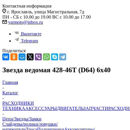
Контактная информация
г. Ярославль, улица Магистральная, 7д
ПН - СБ с 10.00 до 19.00 ВС с 10.00 до 17.00
yarmoto@inbox.ru
Вконтакте
Telegram
Поделиться
Звезда ведомая 428-46T (D64) 6х40
Главная
-
Каталог
-
РАСХОДНИКИ
ТЕХНИКА
АКСЕССУАРЫ
ДВИГАТЕЛЬ
ЗАПЧАСТИ
РАСХОД
-
Цепи/Звезды/Замки
Слайдеры/ролики/ловушки/
натяжители
Троса
Подшипники
Аккумуляторы/