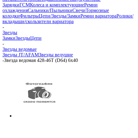
Зарядки
ГСМ
Колеса и комплектующие
Ремни
охлаждения
Сальники/Пыльники
Свечи
Тормозные
колодки
Фильтры
Цепи/Звезды/Замки
Ремни вариатора
Ролики/
вкладыши/скользители вариатора
-
Звезды
Замки
Звезды
Цепи
-
Звезды ведомые
Звезды JT/AFAM
Звезды ведущие
-
Звезда ведомая 428-46T (D64) 6х40