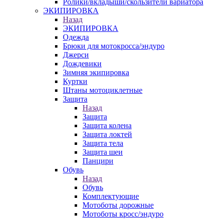
Ролики/вкладыши/скользители вариатора
ЭКИПИРОВКА
Назад
ЭКИПИРОВКА
Одежда
Брюки для мотокросса/эндуро
Джерси
Дождевики
Зимняя экипировка
Куртки
Штаны мотоциклетные
Защита
Назад
Защита
Защита колена
Защита локтей
Защита тела
Защита шеи
Панцири
Обувь
Назад
Обувь
Комплектующие
Мотоботы дорожные
Мотоботы кросс/эндуро