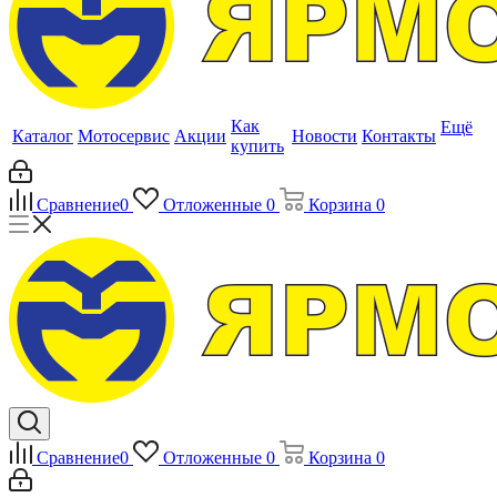
Как
Ещё
Каталог
Мотосервис
Акции
Новости
Контакты
купить
Сравнение
0
Отложенные
0
Корзина
0
Сравнение
0
Отложенные
0
Корзина
0