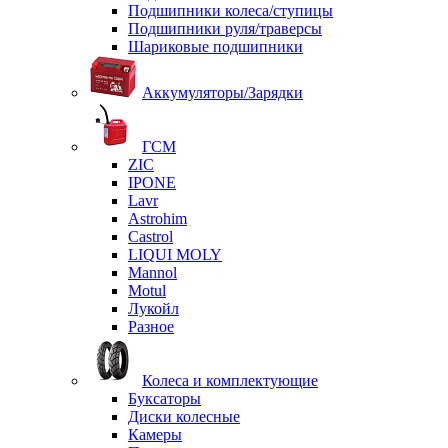
Подшипники колеса/ступицы
Подшипники руля/траверсы
Шариковые подшипники
Аккумуляторы/Зарядки
ГСМ
ZIC
IPONE
Lavr
Astrohim
Castrol
LIQUI MOLY
Mannol
Motul
Лукойл
Разное
Колеса и комплектующие
Буксаторы
Диски колесные
Камеры