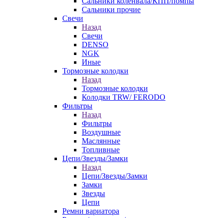
Сальники коленвала/КПП/помпы
Сальники прочие
Свечи
Назад
Свечи
DENSO
NGK
Иные
Тормозные колодки
Назад
Тормозные колодки
Колодки TRW/ FERODO
Фильтры
Назад
Фильтры
Воздушные
Маслянные
Топливные
Цепи/Звезды/Замки
Назад
Цепи/Звезды/Замки
Замки
Звезды
Цепи
Ремни вариатора