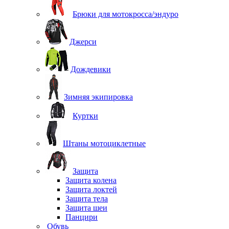
Брюки для мотокросса/эндуро
Джерси
Дождевики
Зимняя экипировка
Куртки
Штаны мотоциклетные
Защита
Защита колена
Защита локтей
Защита тела
Защита шеи
Панцири
Обувь