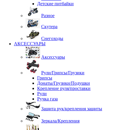
Детские питбайки
Разное
Скутера
Снегоходы
АКСЕССУАРЫ
Аксессуары
Рули/Грипсы/Грузики
Грипсы
Донаты/Грузики/Подушки
Крепление руля/проставки
Рули
Ручка газа
Защита рук/крепления защиты
Зеркала/Крепления