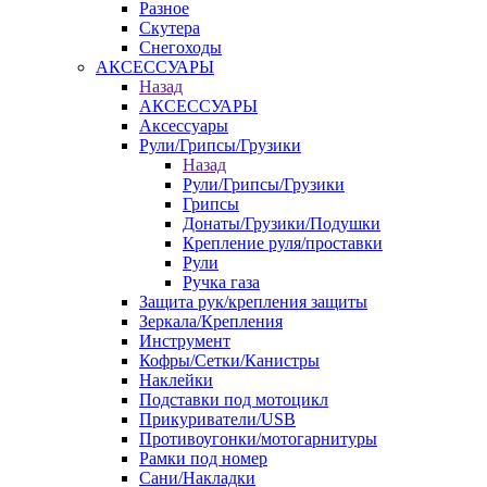
Разное
Скутера
Снегоходы
АКСЕССУАРЫ
Назад
АКСЕССУАРЫ
Аксессуары
Рули/Грипсы/Грузики
Назад
Рули/Грипсы/Грузики
Грипсы
Донаты/Грузики/Подушки
Крепление руля/проставки
Рули
Ручка газа
Защита рук/крепления защиты
Зеркала/Крепления
Инструмент
Кофры/Сетки/Канистры
Наклейки
Подставки под мотоцикл
Прикуриватели/USB
Противоугонки/мотогарнитуры
Рамки под номер
Сани/Накладки