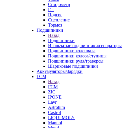
Спидометр
Газ
Подсос
Сцепление
Тормоз
Подшипники
Назад
Подшипники
Игольчатые подшипники/сепараторы
Подшипники коленвала
Подшипники колеса/ступицы
Подшипники руля/траверсы
Шариковые подшипники
Аккумуляторы/Зарядки
ГСМ
Назад
ГСМ
ZIC
IPONE
Lavr
Astrohim
Castrol
LIQUI MOLY
Mannol
Motul