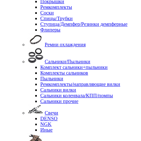
Покрышки
Ремкомплекты
Соски
Спицы/Трубки
Ступица/Демпфер/Резинки демпферные
Флиперы
Ремни охлаждения
Сальники/Пыльники
Комплект сальники+пыльники
Комплекты сальников
Пыльники
Ремкомплекты/направляющие вилки
Сальники вилки
Сальники коленвала/КПП/помпы
Сальники прочие
Свечи
DENSO
NGK
Иные