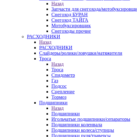
Назад
Запчасти для снегохода/мотобуксировщ
Снегоход БУРАН
Снегоход ТАЙГА
Мотобуксировщик
Снегоходы прочие
РАСХОДНИКИ
Назад
РАСХОДНИКИ
Слайдеры/ролики/ловушки/натяжители
Троса
Назад
Троса
Спидометр
Газ
Подсос
Сцепление
Тормоз
Подшипники
Назад
Подшипники
Игольчатые подшипники/сепараторы
Подшипники коленвала
Подшипники колеса/ступицы
Подшипники руля/траверсы