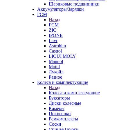
Шариковые подшипники
Аккумуляторы/Зарядки
ГСМ
Назад
ГСМ
ZIC
IPONE
Lavr
Astrohim
Castrol
LIQUI MOLY
Mannol
Motul
Лукойл
Разное
Колеса и комплектующие
Назад
Колеса и комплектующие
Буксаторы
Диски колесные
Камеры
Покрышки
Ремкомплекты
Соски
Спицы/Трубки