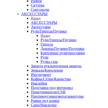
Разное
Скутера
Снегоходы
АКСЕССУАРЫ
Назад
АКСЕССУАРЫ
Аксессуары
Рули/Грипсы/Грузики
Назад
Рули/Грипсы/Грузики
Грипсы
Донаты/Грузики/Подушки
Крепление руля/проставки
Рули
Ручка газа
Защита рук/крепления защиты
Зеркала/Крепления
Инструмент
Кофры/Сетки/Канистры
Наклейки
Подставки под мотоцикл
Прикуриватели/USB
Противоугонки/мотогарнитуры
Рамки под номер
Сани/Накладки