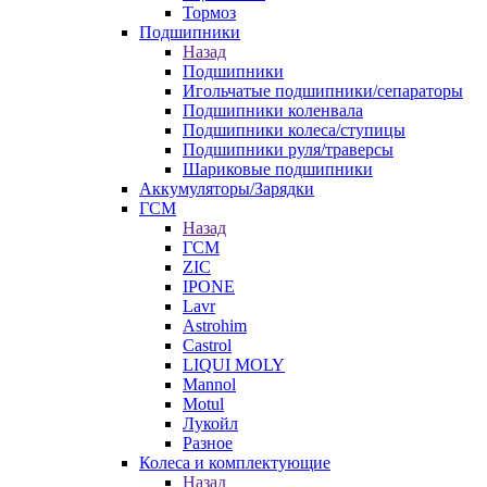
Тормоз
Подшипники
Назад
Подшипники
Игольчатые подшипники/сепараторы
Подшипники коленвала
Подшипники колеса/ступицы
Подшипники руля/траверсы
Шариковые подшипники
Аккумуляторы/Зарядки
ГСМ
Назад
ГСМ
ZIC
IPONE
Lavr
Astrohim
Castrol
LIQUI MOLY
Mannol
Motul
Лукойл
Разное
Колеса и комплектующие
Назад