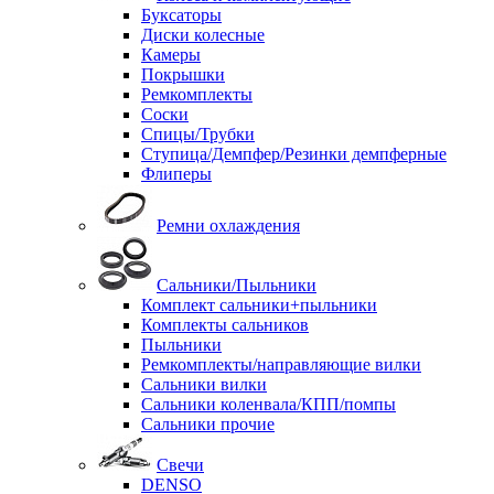
Буксаторы
Диски колесные
Камеры
Покрышки
Ремкомплекты
Соски
Спицы/Трубки
Ступица/Демпфер/Резинки демпферные
Флиперы
Ремни охлаждения
Сальники/Пыльники
Комплект сальники+пыльники
Комплекты сальников
Пыльники
Ремкомплекты/направляющие вилки
Сальники вилки
Сальники коленвала/КПП/помпы
Сальники прочие
Свечи
DENSO