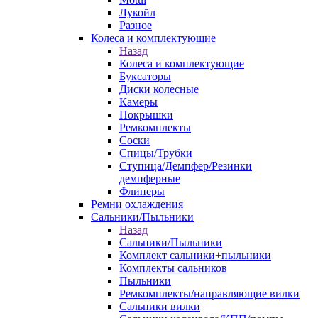
Лукойл
Разное
Колеса и комплектующие
Назад
Колеса и комплектующие
Буксаторы
Диски колесные
Камеры
Покрышки
Ремкомплекты
Соски
Спицы/Трубки
Ступица/Демпфер/Резинки
демпферные
Флиперы
Ремни охлаждения
Сальники/Пыльники
Назад
Сальники/Пыльники
Комплект сальники+пыльники
Комплекты сальников
Пыльники
Ремкомплекты/направляющие вилки
Сальники вилки