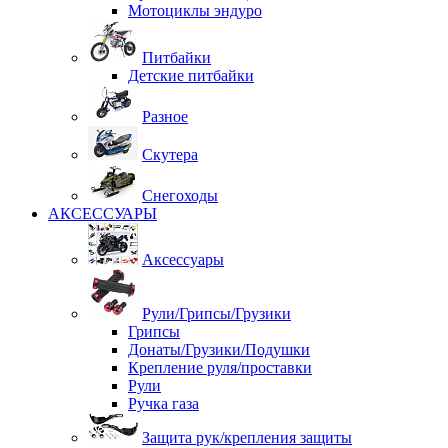
Мотоциклы эндуро
Питбайки
Детские питбайки
Разное
Скутера
Снегоходы
АКСЕССУАРЫ
Аксессуары
Рули/Грипсы/Грузики
Грипсы
Донаты/Грузики/Подушки
Крепление руля/проставки
Рули
Ручка газа
Защита рук/крепления защиты