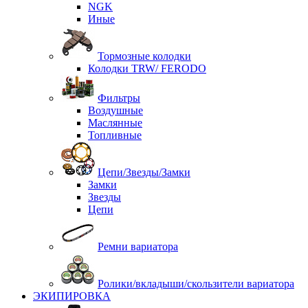
NGK
Иные
Тормозные колодки
Колодки TRW/ FERODO
Фильтры
Воздушные
Маслянные
Топливные
Цепи/Звезды/Замки
Замки
Звезды
Цепи
Ремни вариатора
Ролики/вкладыши/скользители вариатора
ЭКИПИРОВКА