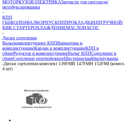
МОТОР
КУЗОВ
ЭЛЕКТРИКА
Запчасти для снегохода/
мотобуксировщика
-
КПП
ГБЦ
КОЛЕНВАЛ
КОРПУС
КПП
ПРОКЛАДКИ
ЦПГ
РУЧНОЙ/
КИК СТАРТЕР
ОХЛАЖДЕНИЕ
МАСЛОНАСОС
-
Диски сцепления
Валы/комплектующие КПП
Вариаторы и
комплектующие
Кардан и комплектующие
КПП в
сборе
Редуктор и комплектующие
Рычаг КПП
Сцепление в
сборе
Сцепление центробежное
Шестерни/шайбы/пружины
-
Диски сцепления комплект 139FMB 147FMH 152FMI (компл.
4 шт)