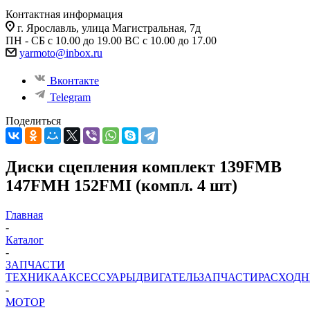
Контактная информация
г. Ярославль, улица Магистральная, 7д
ПН - СБ с 10.00 до 19.00 ВС с 10.00 до 17.00
yarmoto@inbox.ru
Вконтакте
Telegram
Поделиться
Диски сцепления комплект 139FMB
147FMH 152FMI (компл. 4 шт)
Главная
-
Каталог
-
ЗАПЧАСТИ
ТЕХНИКА
АКСЕССУАРЫ
ДВИГАТЕЛЬ
ЗАПЧАСТИ
РАСХОД
-
МОТОР