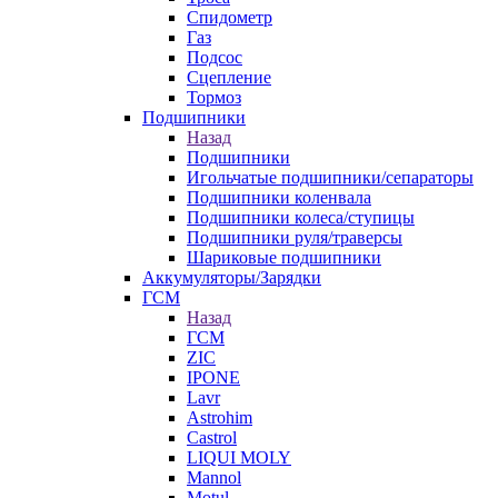
Спидометр
Газ
Подсос
Сцепление
Тормоз
Подшипники
Назад
Подшипники
Игольчатые подшипники/сепараторы
Подшипники коленвала
Подшипники колеса/ступицы
Подшипники руля/траверсы
Шариковые подшипники
Аккумуляторы/Зарядки
ГСМ
Назад
ГСМ
ZIC
IPONE
Lavr
Astrohim
Castrol
LIQUI MOLY
Mannol
Motul