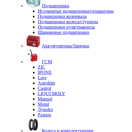
Подшипники
Игольчатые подшипники/сепараторы
Подшипники коленвала
Подшипники колеса/ступицы
Подшипники руля/траверсы
Шариковые подшипники
Аккумуляторы/Зарядки
ГСМ
ZIC
IPONE
Lavr
Astrohim
Castrol
LIQUI MOLY
Mannol
Motul
Лукойл
Разное
Колеса и комплектующие