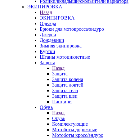
Ролики/вкладыши/скользители вариатора
ЭКИПИРОВКА
Назад
ЭКИПИРОВКА
Одежда
Брюки для мотокросса/эндуро
Джерси
Дождевики
Зимняя экипировка
Куртки
Штаны мотоциклетные
Защита
Назад
Защита
Защита колена
Защита локтей
Защита тела
Защита шеи
Панцири
Обувь
Назад
Обувь
Комплектующие
Мотоботы дорожные
Мотоботы кросс/эндуро