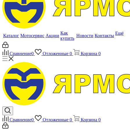
Как
Ещё
Каталог
Мотосервис
Акции
Новости
Контакты
купить
Сравнение
0
Отложенные
0
Корзина
0
Сравнение
0
Отложенные
0
Корзина
0