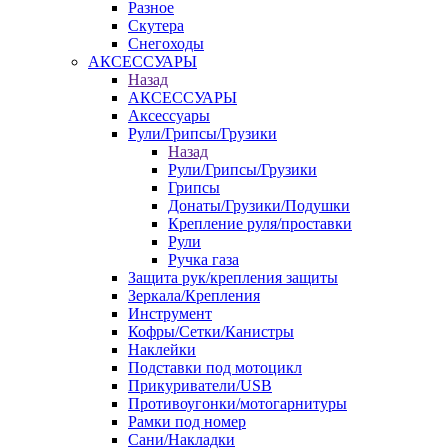
Разное
Скутера
Снегоходы
АКСЕССУАРЫ
Назад
АКСЕССУАРЫ
Аксессуары
Рули/Грипсы/Грузики
Назад
Рули/Грипсы/Грузики
Грипсы
Донаты/Грузики/Подушки
Крепление руля/проставки
Рули
Ручка газа
Защита рук/крепления защиты
Зеркала/Крепления
Инструмент
Кофры/Сетки/Канистры
Наклейки
Подставки под мотоцикл
Прикуриватели/USB
Противоугонки/мотогарнитуры
Рамки под номер
Сани/Накладки