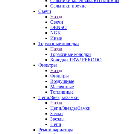
Сальники коленвала/КПП/помпы
Сальники прочие
Свечи
Назад
Свечи
DENSO
NGK
Иные
Тормозные колодки
Назад
Тормозные колодки
Колодки TRW/ FERODO
Фильтры
Назад
Фильтры
Воздушные
Маслянные
Топливные
Цепи/Звезды/Замки
Назад
Цепи/Звезды/Замки
Замки
Звезды
Цепи
Ремни вариатора