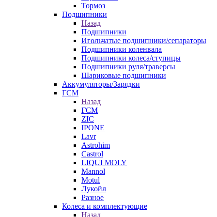
Тормоз
Подшипники
Назад
Подшипники
Игольчатые подшипники/сепараторы
Подшипники коленвала
Подшипники колеса/ступицы
Подшипники руля/траверсы
Шариковые подшипники
Аккумуляторы/Зарядки
ГСМ
Назад
ГСМ
ZIC
IPONE
Lavr
Astrohim
Castrol
LIQUI MOLY
Mannol
Motul
Лукойл
Разное
Колеса и комплектующие
Назад