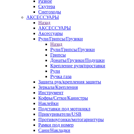
Разное
Скутера
Снегоходы
АКСЕССУАРЫ
Назад
АКСЕССУАРЫ
Аксессуары
Рули/Грипсы/Грузики
Назад
Рули/Грипсы/Грузики
Грипсы
Донаты/Грузики/Подушки
Крепление руля/проставки
Рули
Ручка газа
Защита рук/крепления защиты
Зеркала/Крепления
Инструмент
Кофры/Сетки/Канистры
Наклейки
Подставки под мотоцикл
Прикуриватели/USB
Противоугонки/мотогарнитуры
Рамки под номер
Сани/Накладки