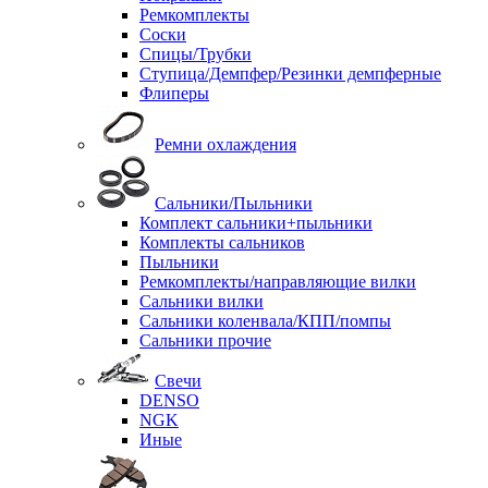
Ремкомплекты
Соски
Спицы/Трубки
Ступица/Демпфер/Резинки демпферные
Флиперы
Ремни охлаждения
Сальники/Пыльники
Комплект сальники+пыльники
Комплекты сальников
Пыльники
Ремкомплекты/направляющие вилки
Сальники вилки
Сальники коленвала/КПП/помпы
Сальники прочие
Свечи
DENSO
NGK
Иные