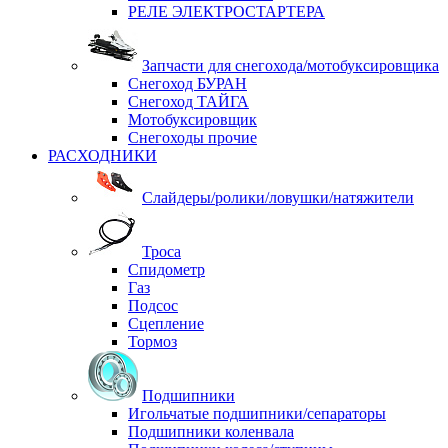
РЕЛЕ ЭЛЕКТРОСТАРТЕРА
Запчасти для снегохода/мотобуксировщика
Снегоход БУРАН
Снегоход ТАЙГА
Мотобуксировщик
Снегоходы прочие
РАСХОДНИКИ
Слайдеры/ролики/ловушки/натяжители
Троса
Спидометр
Газ
Подсос
Сцепление
Тормоз
Подшипники
Игольчатые подшипники/сепараторы
Подшипники коленвала