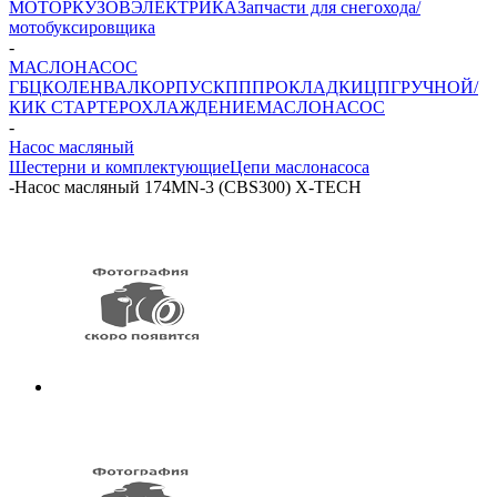
МОТОР
КУЗОВ
ЭЛЕКТРИКА
Запчасти для снегохода/
мотобуксировщика
-
МАСЛОНАСОС
ГБЦ
КОЛЕНВАЛ
КОРПУС
КПП
ПРОКЛАДКИ
ЦПГ
РУЧНОЙ/
КИК СТАРТЕР
ОХЛАЖДЕНИЕ
МАСЛОНАСОС
-
Насос масляный
Шестерни и комплектующие
Цепи маслонасоса
-
Насос масляный 174MN-3 (CBS300) X-TECH