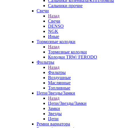
Сальники коленвала/КПП/помпы
Сальники прочие
Свечи
Назад
Свечи
DENSO
NGK
Иные
Тормозные колодки
Назад
Тормозные колодки
Колодки TRW/ FERODO
Фильтры
Назад
Фильтры
Воздушные
Маслянные
Топливные
Цепи/Звезды/Замки
Назад
Цепи/Звезды/Замки
Замки
Звезды
Цепи
Ремни вариатора