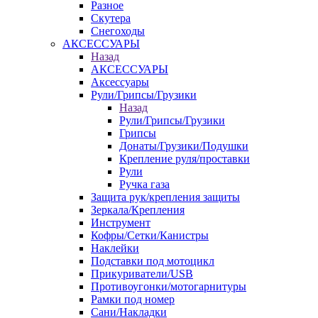
Разное
Скутера
Снегоходы
АКСЕССУАРЫ
Назад
АКСЕССУАРЫ
Аксессуары
Рули/Грипсы/Грузики
Назад
Рули/Грипсы/Грузики
Грипсы
Донаты/Грузики/Подушки
Крепление руля/проставки
Рули
Ручка газа
Защита рук/крепления защиты
Зеркала/Крепления
Инструмент
Кофры/Сетки/Канистры
Наклейки
Подставки под мотоцикл
Прикуриватели/USB
Противоугонки/мотогарнитуры
Рамки под номер
Сани/Накладки