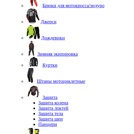
Брюки для мотокросса/эндуро
Джерси
Дождевики
Зимняя экипировка
Куртки
Штаны мотоциклетные
Защита
Защита колена
Защита локтей
Защита тела
Защита шеи
Панцири