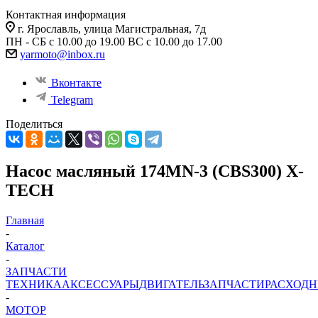
Контактная информация
г. Ярославль, улица Магистральная, 7д
ПН - СБ с 10.00 до 19.00 ВС с 10.00 до 17.00
yarmoto@inbox.ru
Вконтакте
Telegram
Поделиться
Насос масляный 174MN-3 (CBS300) X-
TECH
Главная
-
Каталог
-
ЗАПЧАСТИ
ТЕХНИКА
АКСЕССУАРЫ
ДВИГАТЕЛЬ
ЗАПЧАСТИ
РАСХОД
-
МОТОР