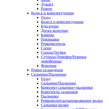
Лукойл
Разное
Колеса и комплектующие
Назад
Колеса и комплектующие
Буксаторы
Диски колесные
Камеры
Покрышки
Ремкомплекты
Соски
Спицы/Трубки
Ступица/Демпфер/Резинки
демпферные
Флиперы
Ремни охлаждения
Сальники/Пыльники
Назад
Сальники/Пыльники
Комплект сальники+пыльники
Комплекты сальников
Пыльники
Ремкомплекты/направляющие вилки
Сальники вилки