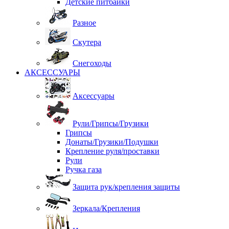
Детские питбайки
Разное
Скутера
Снегоходы
АКСЕССУАРЫ
Аксессуары
Рули/Грипсы/Грузики
Грипсы
Донаты/Грузики/Подушки
Крепление руля/проставки
Рули
Ручка газа
Защита рук/крепления защиты
Зеркала/Крепления