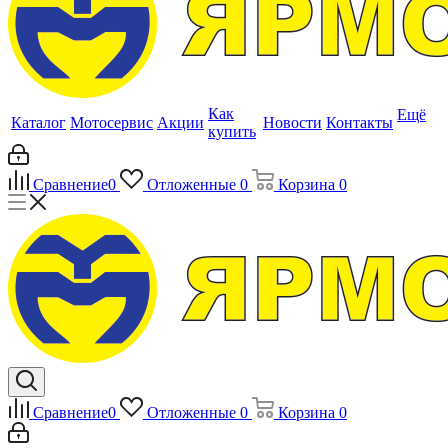
Как
Ещё
Каталог
Мотосервис
Акции
Новости
Контакты
купить
Сравнение
0
Отложенные
0
Корзина
0
Сравнение
0
Отложенные
0
Корзина
0