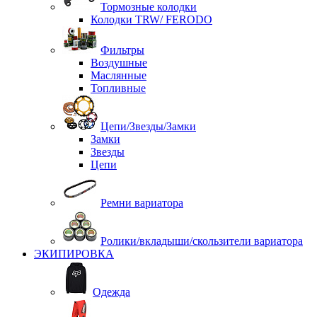
Тормозные колодки
Колодки TRW/ FERODO
Фильтры
Воздушные
Маслянные
Топливные
Цепи/Звезды/Замки
Замки
Звезды
Цепи
Ремни вариатора
Ролики/вкладыши/скользители вариатора
ЭКИПИРОВКА
Одежда