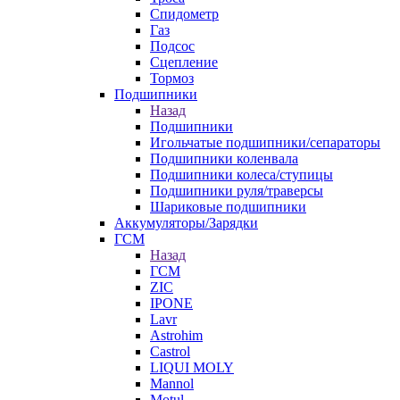
Спидометр
Газ
Подсос
Сцепление
Тормоз
Подшипники
Назад
Подшипники
Игольчатые подшипники/сепараторы
Подшипники коленвала
Подшипники колеса/ступицы
Подшипники руля/траверсы
Шариковые подшипники
Аккумуляторы/Зарядки
ГСМ
Назад
ГСМ
ZIC
IPONE
Lavr
Astrohim
Castrol
LIQUI MOLY
Mannol
Motul