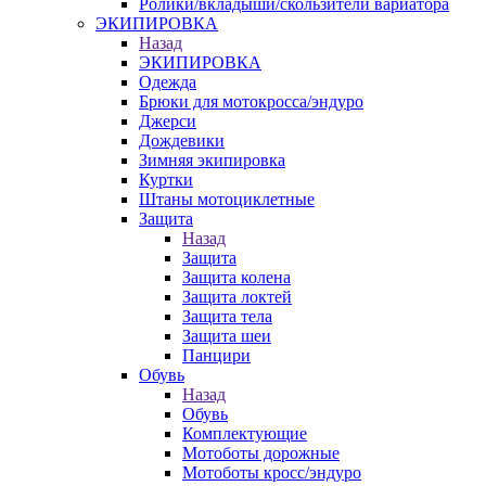
Ролики/вкладыши/скользители вариатора
ЭКИПИРОВКА
Назад
ЭКИПИРОВКА
Одежда
Брюки для мотокросса/эндуро
Джерси
Дождевики
Зимняя экипировка
Куртки
Штаны мотоциклетные
Защита
Назад
Защита
Защита колена
Защита локтей
Защита тела
Защита шеи
Панцири
Обувь
Назад
Обувь
Комплектующие
Мотоботы дорожные
Мотоботы кросс/эндуро