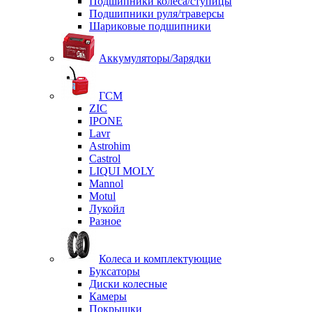
Подшипники колеса/ступицы
Подшипники руля/траверсы
Шариковые подшипники
Аккумуляторы/Зарядки
ГСМ
ZIC
IPONE
Lavr
Astrohim
Castrol
LIQUI MOLY
Mannol
Motul
Лукойл
Разное
Колеса и комплектующие
Буксаторы
Диски колесные
Камеры
Покрышки