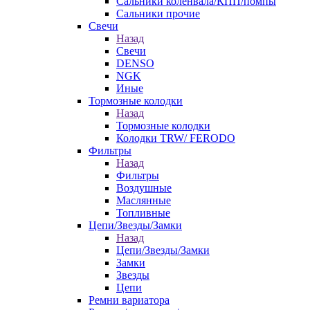
Сальники коленвала/КПП/помпы
Сальники прочие
Свечи
Назад
Свечи
DENSO
NGK
Иные
Тормозные колодки
Назад
Тормозные колодки
Колодки TRW/ FERODO
Фильтры
Назад
Фильтры
Воздушные
Маслянные
Топливные
Цепи/Звезды/Замки
Назад
Цепи/Звезды/Замки
Замки
Звезды
Цепи
Ремни вариатора