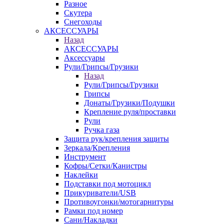
Разное
Скутера
Снегоходы
АКСЕССУАРЫ
Назад
АКСЕССУАРЫ
Аксессуары
Рули/Грипсы/Грузики
Назад
Рули/Грипсы/Грузики
Грипсы
Донаты/Грузики/Подушки
Крепление руля/проставки
Рули
Ручка газа
Защита рук/крепления защиты
Зеркала/Крепления
Инструмент
Кофры/Сетки/Канистры
Наклейки
Подставки под мотоцикл
Прикуриватели/USB
Противоугонки/мотогарнитуры
Рамки под номер
Сани/Накладки