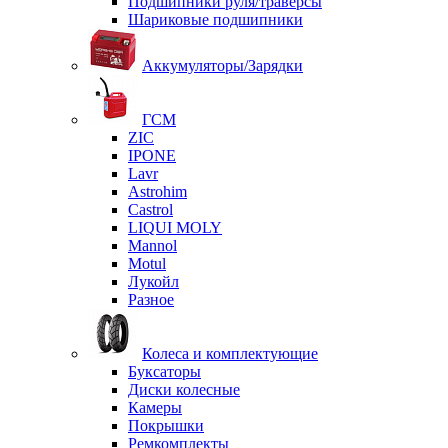
Подшипники руля/траверсы
Шариковые подшипники
Аккумуляторы/Зарядки
ГСМ
ZIC
IPONE
Lavr
Astrohim
Castrol
LIQUI MOLY
Mannol
Motul
Лукойл
Разное
Колеса и комплектующие
Буксаторы
Диски колесные
Камеры
Покрышки
Ремкомплекты