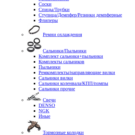
Соски
Спицы/Трубки
Ступица/Демпфер/Резинки демпферные
Флиперы
Ремни охлаждения
Сальники/Пыльники
Комплект сальники+пыльники
Комплекты сальников
Пыльники
Ремкомплекты/направляющие вилки
Сальники вилки
Сальники коленвала/КПП/помпы
Сальники прочие
Свечи
DENSO
NGK
Иные
Тормозные колодки