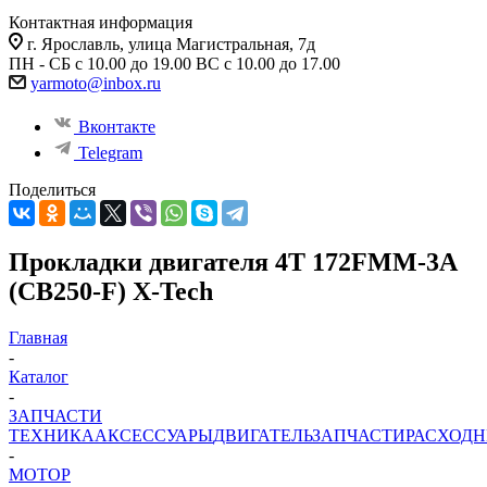
Контактная информация
г. Ярославль, улица Магистральная, 7д
ПН - СБ с 10.00 до 19.00 ВС с 10.00 до 17.00
yarmoto@inbox.ru
Вконтакте
Telegram
Поделиться
Прокладки двигателя 4Т 172FMM-3A
(CB250-F) X-Tech
Главная
-
Каталог
-
ЗАПЧАСТИ
ТЕХНИКА
АКСЕССУАРЫ
ДВИГАТЕЛЬ
ЗАПЧАСТИ
РАСХОД
-
МОТОР