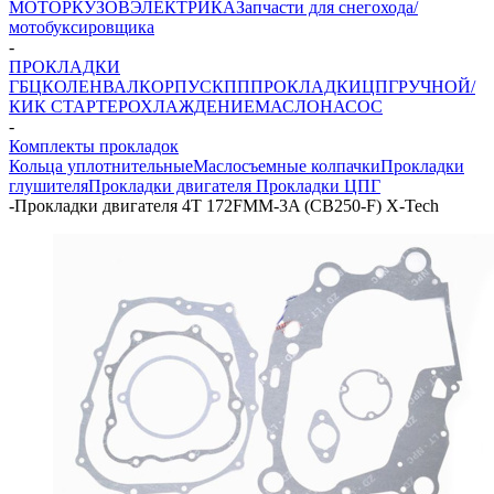
МОТОР
КУЗОВ
ЭЛЕКТРИКА
Запчасти для снегохода/
мотобуксировщика
-
ПРОКЛАДКИ
ГБЦ
КОЛЕНВАЛ
КОРПУС
КПП
ПРОКЛАДКИ
ЦПГ
РУЧНОЙ/
КИК СТАРТЕР
ОХЛАЖДЕНИЕ
МАСЛОНАСОС
-
Комплекты прокладок
Кольца уплотнительные
Маслосъемные колпачки
Прокладки
глушителя
Прокладки двигателя
Прокладки ЦПГ
-
Прокладки двигателя 4Т 172FMM-3A (CB250-F) X-Tech