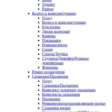
Лукойл
Разное
Колеса и комплектующие
Назад
Колеса и комплектующие
Буксаторы
Диски колесные
Камеры
Покрышки
Ремкомплекты
Соски
Спицы/Трубки
Ступица/Демпфер/Резинки
демпферные
Флиперы
Ремни охлаждения
Сальники/Пыльники
Назад
Сальники/Пыльники
Комплект сальники+пыльники
Комплекты сальников
Пыльники
Ремкомплекты/направляющие вилки
Сальники вилки