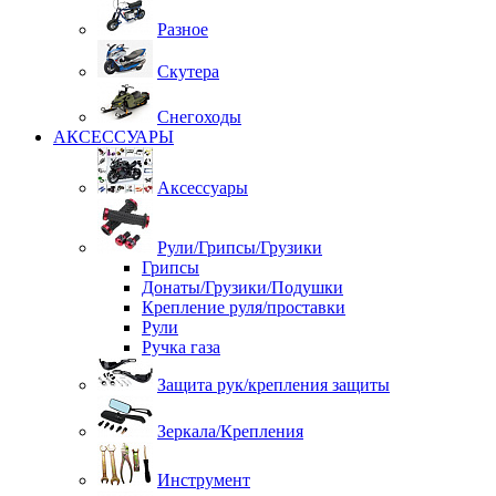
Разное
Скутера
Снегоходы
АКСЕССУАРЫ
Аксессуары
Рули/Грипсы/Грузики
Грипсы
Донаты/Грузики/Подушки
Крепление руля/проставки
Рули
Ручка газа
Защита рук/крепления защиты
Зеркала/Крепления
Инструмент