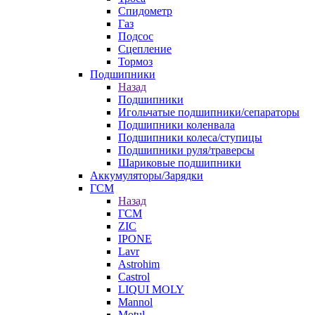
Спидометр
Газ
Подсос
Сцепление
Тормоз
Подшипники
Назад
Подшипники
Игольчатые подшипники/сепараторы
Подшипники коленвала
Подшипники колеса/ступицы
Подшипники руля/траверсы
Шариковые подшипники
Аккумуляторы/Зарядки
ГСМ
Назад
ГСМ
ZIC
IPONE
Lavr
Astrohim
Castrol
LIQUI MOLY
Mannol
Motul