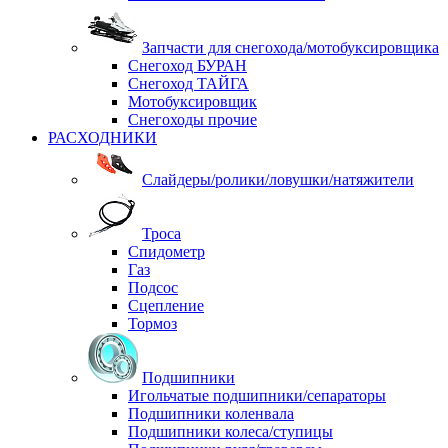
Запчасти для снегохода/мотобуксировщика
Снегоход БУРАН
Снегоход ТАЙГА
Мотобуксировщик
Снегоходы прочие
РАСХОДНИКИ
Слайдеры/ролики/ловушки/натяжители
Троса
Спидометр
Газ
Подсос
Сцепление
Тормоз
Подшипники
Игольчатые подшипники/сепараторы
Подшипники коленвала
Подшипники колеса/ступицы