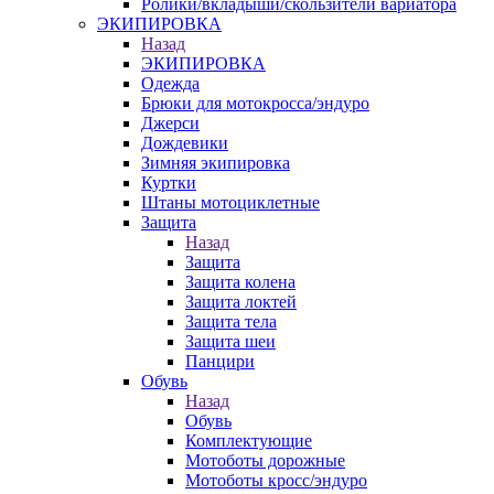
Ролики/вкладыши/скользители вариатора
ЭКИПИРОВКА
Назад
ЭКИПИРОВКА
Одежда
Брюки для мотокросса/эндуро
Джерси
Дождевики
Зимняя экипировка
Куртки
Штаны мотоциклетные
Защита
Назад
Защита
Защита колена
Защита локтей
Защита тела
Защита шеи
Панцири
Обувь
Назад
Обувь
Комплектующие
Мотоботы дорожные
Мотоботы кросс/эндуро