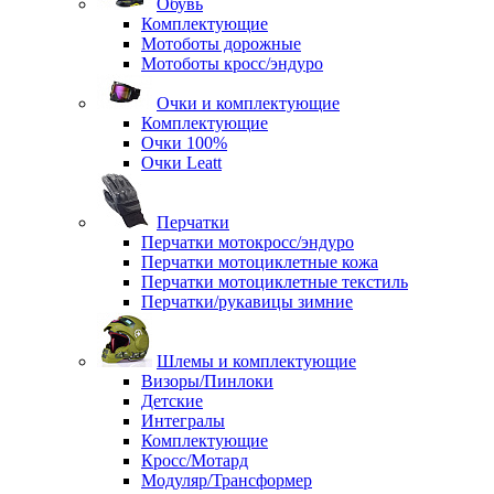
Обувь
Комплектующие
Мотоботы дорожные
Мотоботы кросс/эндуро
Очки и комплектующие
Комплектующие
Очки 100%
Очки Leatt
Перчатки
Перчатки мотокросс/эндуро
Перчатки мотоциклетные кожа
Перчатки мотоциклетные текстиль
Перчатки/рукавицы зимние
Шлемы и комплектующие
Визоры/Пинлоки
Детские
Интегралы
Комплектующие
Кросс/Мотард
Модуляр/Трансформер