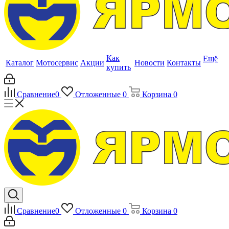
Как
Ещё
Каталог
Мотосервис
Акции
Новости
Контакты
купить
Сравнение
0
Отложенные
0
Корзина
0
Сравнение
0
Отложенные
0
Корзина
0