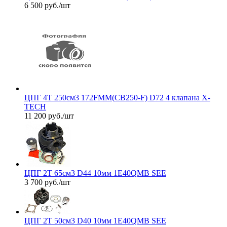
6 500
руб.
/шт
ЦПГ 4Т 250см3 172FMM(CB250-F) D72 4 клапана X-
TECH
11 200
руб.
/шт
ЦПГ 2T 65см3 D44 10мм 1E40QMB SEE
3 700
руб.
/шт
ЦПГ 2T 50см3 D40 10мм 1E40QMB SEE