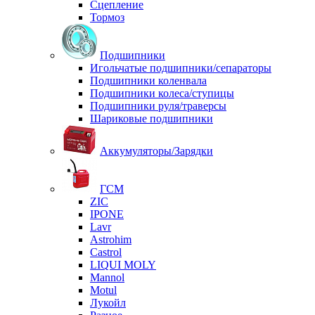
Сцепление
Тормоз
Подшипники
Игольчатые подшипники/сепараторы
Подшипники коленвала
Подшипники колеса/ступицы
Подшипники руля/траверсы
Шариковые подшипники
Аккумуляторы/Зарядки
ГСМ
ZIC
IPONE
Lavr
Astrohim
Castrol
LIQUI MOLY
Mannol
Motul
Лукойл