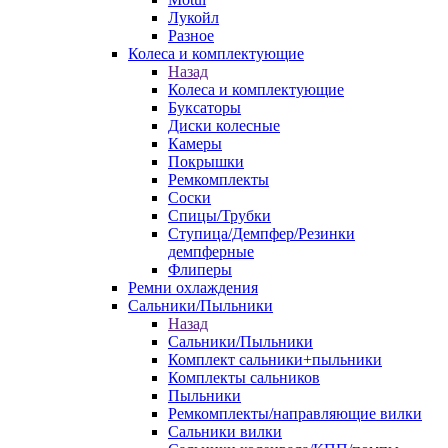
Лукойл
Разное
Колеса и комплектующие
Назад
Колеса и комплектующие
Буксаторы
Диски колесные
Камеры
Покрышки
Ремкомплекты
Соски
Спицы/Трубки
Ступица/Демпфер/Резинки
демпферные
Флиперы
Ремни охлаждения
Сальники/Пыльники
Назад
Сальники/Пыльники
Комплект сальники+пыльники
Комплекты сальников
Пыльники
Ремкомплекты/направляющие вилки
Сальники вилки