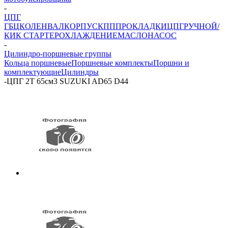
-
ЦПГ
ГБЦ
КОЛЕНВАЛ
КОРПУС
КПП
ПРОКЛАДКИ
ЦПГ
РУЧНОЙ/
КИК СТАРТЕР
ОХЛАЖДЕНИЕ
МАСЛОНАСОС
-
Цилиндро-поршневые группы
Кольца поршневые
Поршневые комплекты
Поршни и
комплектующие
Цилиндры
-
ЦПГ 2T 65см3 SUZUKI AD65 D44