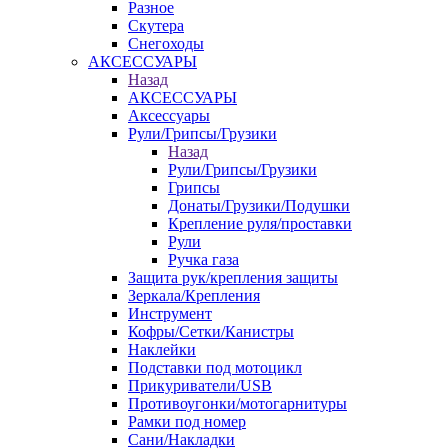
Разное
Скутера
Снегоходы
АКСЕССУАРЫ
Назад
АКСЕССУАРЫ
Аксессуары
Рули/Грипсы/Грузики
Назад
Рули/Грипсы/Грузики
Грипсы
Донаты/Грузики/Подушки
Крепление руля/проставки
Рули
Ручка газа
Защита рук/крепления защиты
Зеркала/Крепления
Инструмент
Кофры/Сетки/Канистры
Наклейки
Подставки под мотоцикл
Прикуриватели/USB
Противоугонки/мотогарнитуры
Рамки под номер
Сани/Накладки