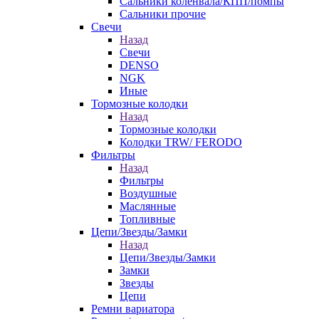
Сальники коленвала/КПП/помпы
Сальники прочие
Свечи
Назад
Свечи
DENSO
NGK
Иные
Тормозные колодки
Назад
Тормозные колодки
Колодки TRW/ FERODO
Фильтры
Назад
Фильтры
Воздушные
Маслянные
Топливные
Цепи/Звезды/Замки
Назад
Цепи/Звезды/Замки
Замки
Звезды
Цепи
Ремни вариатора