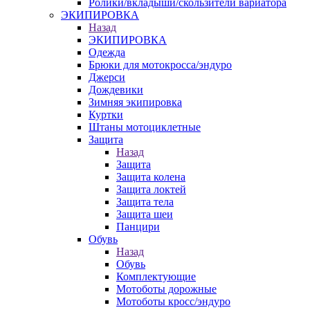
Ролики/вкладыши/скользители вариатора
ЭКИПИРОВКА
Назад
ЭКИПИРОВКА
Одежда
Брюки для мотокросса/эндуро
Джерси
Дождевики
Зимняя экипировка
Куртки
Штаны мотоциклетные
Защита
Назад
Защита
Защита колена
Защита локтей
Защита тела
Защита шеи
Панцири
Обувь
Назад
Обувь
Комплектующие
Мотоботы дорожные
Мотоботы кросс/эндуро