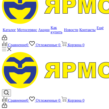
Как
Ещё
Каталог
Мотосервис
Акции
Новости
Контакты
купить
Сравнение
0
Отложенные
0
Корзина
0
Сравнение
0
Отложенные
0
Корзина
0