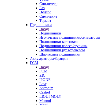
Спидометр
Газ
Подсос
Сцепление
Тормоз
Подшипники
Назад
Подшипники
Игольчатые подшипники/сепараторы
Подшипники коленвала
Подшипники колеса/ступицы
Подшипники руля/траверсы
Шариковые подшипники
Аккумуляторы/Зарядки
ГСМ
Назад
ГСМ
ZIC
IPONE
Lavr
Astrohim
Castrol
LIQUI MOLY
Mannol
Motul