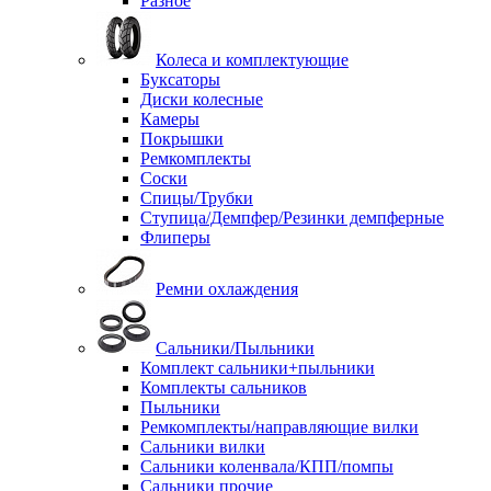
Разное
Колеса и комплектующие
Буксаторы
Диски колесные
Камеры
Покрышки
Ремкомплекты
Соски
Спицы/Трубки
Ступица/Демпфер/Резинки демпферные
Флиперы
Ремни охлаждения
Сальники/Пыльники
Комплект сальники+пыльники
Комплекты сальников
Пыльники
Ремкомплекты/направляющие вилки
Сальники вилки
Сальники коленвала/КПП/помпы
Сальники прочие