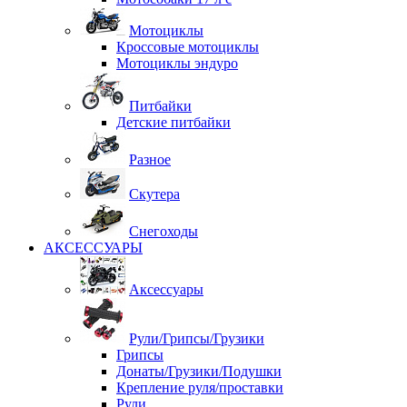
Мотоциклы
Кроссовые мотоциклы
Мотоциклы эндуро
Питбайки
Детские питбайки
Разное
Скутера
Снегоходы
АКСЕССУАРЫ
Аксессуары
Рули/Грипсы/Грузики
Грипсы
Донаты/Грузики/Подушки
Крепление руля/проставки
Рули