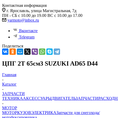
Контактная информация
г. Ярославль, улица Магистральная, 7д
ПН - СБ с 10.00 до 19.00 ВС с 10.00 до 17.00
yarmoto@inbox.ru
Вконтакте
Telegram
Поделиться
ЦПГ 2T 65см3 SUZUKI AD65 D44
Главная
-
Каталог
-
ЗАПЧАСТИ
ТЕХНИКА
АКСЕССУАРЫ
ДВИГАТЕЛЬ
ЗАПЧАСТИ
РАСХОД
-
МОТОР
МОТОР
КУЗОВ
ЭЛЕКТРИКА
Запчасти для снегохода/
мотобуксировщика