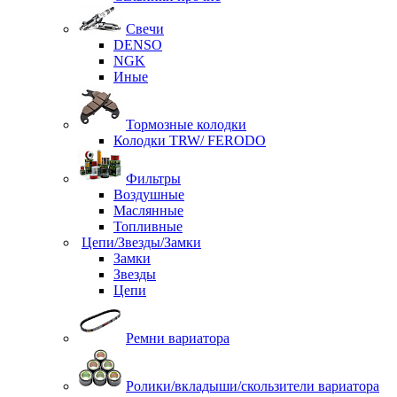
Свечи
DENSO
NGK
Иные
Тормозные колодки
Колодки TRW/ FERODO
Фильтры
Воздушные
Маслянные
Топливные
Цепи/Звезды/Замки
Замки
Звезды
Цепи
Ремни вариатора
Ролики/вкладыши/скользители вариатора