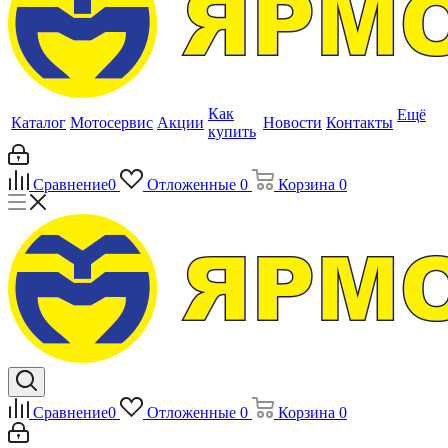
Как
Ещё
Каталог
Мотосервис
Акции
Новости
Контакты
купить
Сравнение
0
Отложенные
0
Корзина
0
Сравнение
0
Отложенные
0
Корзина
0