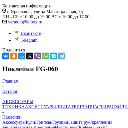
Контактная информация
г. Ярославль, улица Магистральная, 7д
ПН - СБ с 10.00 до 19.00 ВС с 10.00 до 17.00
yarmoto@inbox.ru
Вконтакте
Telegram
Поделиться
Наклейки FG-060
Главная
-
Каталог
-
АКСЕССУАРЫ
ТЕХНИКА
АКСЕССУАРЫ
ДВИГАТЕЛЬ
ЗАПЧАСТИ
РАСХОД
-
Наклейки
Аксессуары
Рули/Грипсы/Грузики
Защита рук/крепления
защиты
Зеркала/Крепления
Инструмент
Кофры/Сетки/