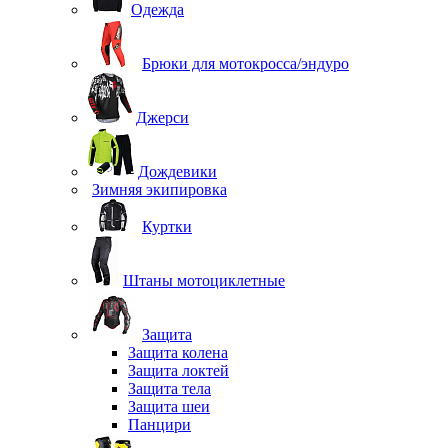
Одежда
Брюки для мотокросса/эндуро
Джерси
Дождевики
Зимняя экипировка
Куртки
Штаны мотоциклетные
Защита
Защита колена
Защита локтей
Защита тела
Защита шеи
Панцири