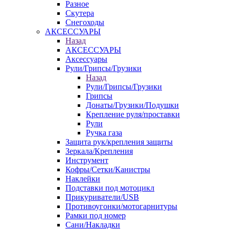
Разное
Скутера
Снегоходы
АКСЕССУАРЫ
Назад
АКСЕССУАРЫ
Аксессуары
Рули/Грипсы/Грузики
Назад
Рули/Грипсы/Грузики
Грипсы
Донаты/Грузики/Подушки
Крепление руля/проставки
Рули
Ручка газа
Защита рук/крепления защиты
Зеркала/Крепления
Инструмент
Кофры/Сетки/Канистры
Наклейки
Подставки под мотоцикл
Прикуриватели/USB
Противоугонки/мотогарнитуры
Рамки под номер
Сани/Накладки