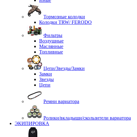
Иные
Тормозные колодки
Колодки TRW/ FERODO
Фильтры
Воздушные
Маслянные
Топливные
Цепи/Звезды/Замки
Замки
Звезды
Цепи
Ремни вариатора
Ролики/вкладыши/скользители вариатора
ЭКИПИРОВКА