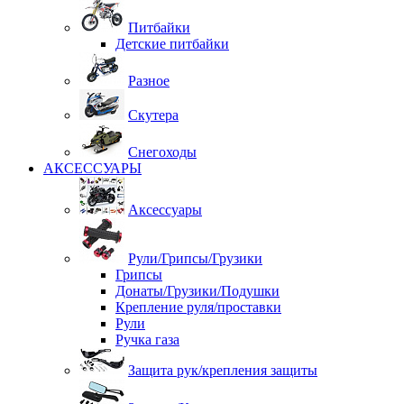
Питбайки
Детские питбайки
Разное
Скутера
Снегоходы
АКСЕССУАРЫ
Аксессуары
Рули/Грипсы/Грузики
Грипсы
Донаты/Грузики/Подушки
Крепление руля/проставки
Рули
Ручка газа
Защита рук/крепления защиты