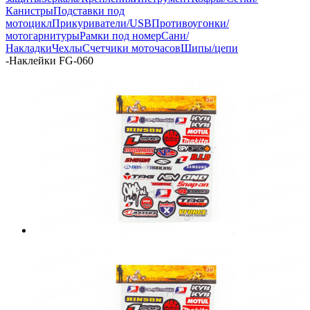
Канистры
Подставки под
мотоцикл
Прикуриватели/USB
Противоугонки/
мотогарнитуры
Рамки под номер
Сани/
Накладки
Чехлы
Счетчики моточасов
Шипы/цепи
-
Наклейки FG-060