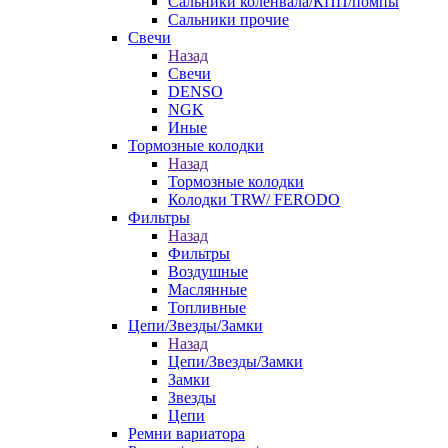
Сальники коленвала/КПП/помпы
Сальники прочие
Свечи
Назад
Свечи
DENSO
NGK
Иные
Тормозные колодки
Назад
Тормозные колодки
Колодки TRW/ FERODO
Фильтры
Назад
Фильтры
Воздушные
Маслянные
Топливные
Цепи/Звезды/Замки
Назад
Цепи/Звезды/Замки
Замки
Звезды
Цепи
Ремни вариатора