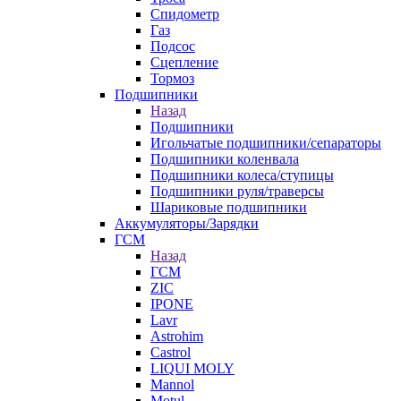
Спидометр
Газ
Подсос
Сцепление
Тормоз
Подшипники
Назад
Подшипники
Игольчатые подшипники/сепараторы
Подшипники коленвала
Подшипники колеса/ступицы
Подшипники руля/траверсы
Шариковые подшипники
Аккумуляторы/Зарядки
ГСМ
Назад
ГСМ
ZIC
IPONE
Lavr
Astrohim
Castrol
LIQUI MOLY
Mannol
Motul