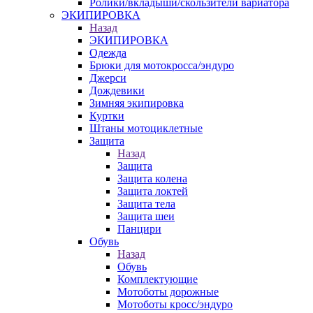
Ролики/вкладыши/скользители вариатора
ЭКИПИРОВКА
Назад
ЭКИПИРОВКА
Одежда
Брюки для мотокросса/эндуро
Джерси
Дождевики
Зимняя экипировка
Куртки
Штаны мотоциклетные
Защита
Назад
Защита
Защита колена
Защита локтей
Защита тела
Защита шеи
Панцири
Обувь
Назад
Обувь
Комплектующие
Мотоботы дорожные
Мотоботы кросс/эндуро