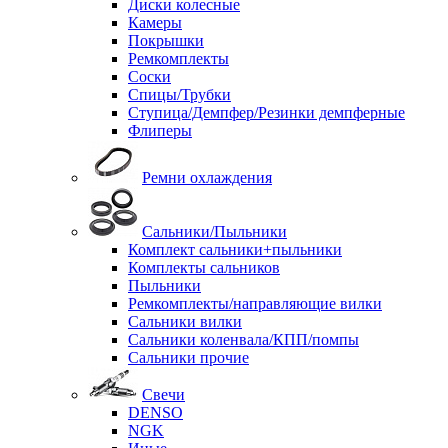
Диски колесные
Камеры
Покрышки
Ремкомплекты
Соски
Спицы/Трубки
Ступица/Демпфер/Резинки демпферные
Флиперы
Ремни охлаждения
Сальники/Пыльники
Комплект сальники+пыльники
Комплекты сальников
Пыльники
Ремкомплекты/направляющие вилки
Сальники вилки
Сальники коленвала/КПП/помпы
Сальники прочие
Свечи
DENSO
NGK