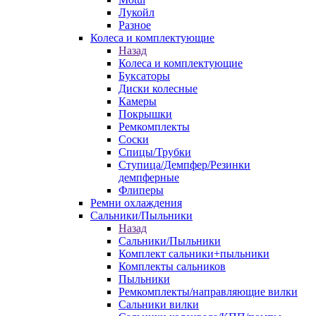
Лукойл
Разное
Колеса и комплектующие
Назад
Колеса и комплектующие
Буксаторы
Диски колесные
Камеры
Покрышки
Ремкомплекты
Соски
Спицы/Трубки
Ступица/Демпфер/Резинки
демпферные
Флиперы
Ремни охлаждения
Сальники/Пыльники
Назад
Сальники/Пыльники
Комплект сальники+пыльники
Комплекты сальников
Пыльники
Ремкомплекты/направляющие вилки
Сальники вилки