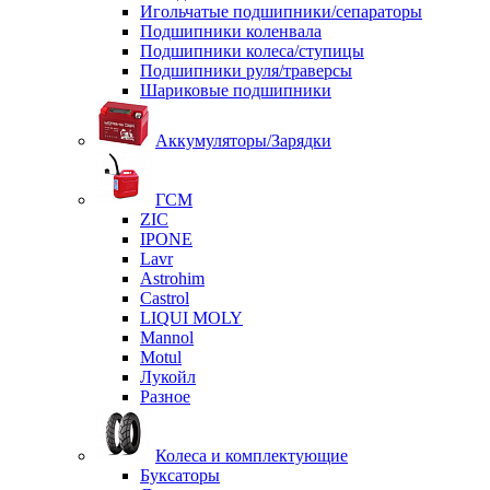
Игольчатые подшипники/сепараторы
Подшипники коленвала
Подшипники колеса/ступицы
Подшипники руля/траверсы
Шариковые подшипники
Аккумуляторы/Зарядки
ГСМ
ZIC
IPONE
Lavr
Astrohim
Castrol
LIQUI MOLY
Mannol
Motul
Лукойл
Разное
Колеса и комплектующие
Буксаторы