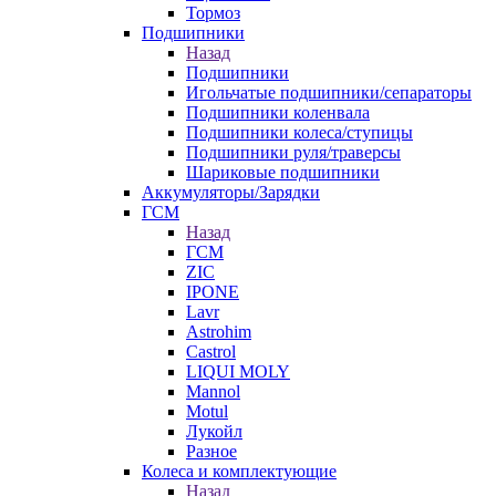
Тормоз
Подшипники
Назад
Подшипники
Игольчатые подшипники/сепараторы
Подшипники коленвала
Подшипники колеса/ступицы
Подшипники руля/траверсы
Шариковые подшипники
Аккумуляторы/Зарядки
ГСМ
Назад
ГСМ
ZIC
IPONE
Lavr
Astrohim
Castrol
LIQUI MOLY
Mannol
Motul
Лукойл
Разное
Колеса и комплектующие
Назад