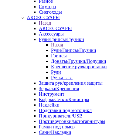
Разное
Скутера
Снегоходы
АКСЕССУАРЫ
Назад
АКСЕССУАРЫ
Аксессуары
Рули/Грипсы/Грузики
Назад
Рули/Грипсы/Грузики
Грипсы
Донаты/Грузики/Подушки
Крепление руля/проставки
Рули
Ручка газа
Защита рук/крепления защиты
Зеркала/Крепления
Инструмент
Кофры/Сетки/Канистры
Наклейки
Подставки под мотоцикл
Прикуриватели/USB
Противоугонки/мотогарнитуры
Рамки под номер
Сани/Накладки