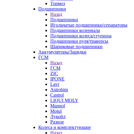
Тормоз
Подшипники
Назад
Подшипники
Игольчатые подшипники/сепараторы
Подшипники коленвала
Подшипники колеса/ступицы
Подшипники руля/траверсы
Шариковые подшипники
Аккумуляторы/Зарядки
ГСМ
Назад
ГСМ
ZIC
IPONE
Lavr
Astrohim
Castrol
LIQUI MOLY
Mannol
Motul
Лукойл
Разное
Колеса и комплектующие
Назад