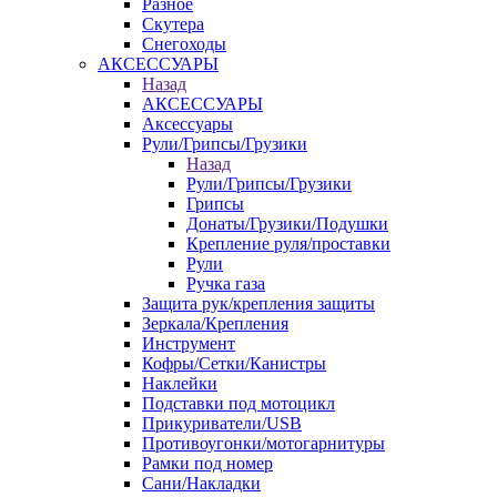
Разное
Скутера
Снегоходы
АКСЕССУАРЫ
Назад
АКСЕССУАРЫ
Аксессуары
Рули/Грипсы/Грузики
Назад
Рули/Грипсы/Грузики
Грипсы
Донаты/Грузики/Подушки
Крепление руля/проставки
Рули
Ручка газа
Защита рук/крепления защиты
Зеркала/Крепления
Инструмент
Кофры/Сетки/Канистры
Наклейки
Подставки под мотоцикл
Прикуриватели/USB
Противоугонки/мотогарнитуры
Рамки под номер
Сани/Накладки