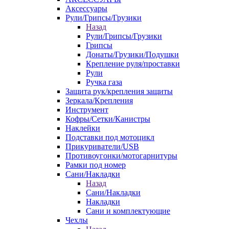
Аксессуары
Рули/Грипсы/Грузики
Назад
Рули/Грипсы/Грузики
Грипсы
Донаты/Грузики/Подушки
Крепление руля/проставки
Рули
Ручка газа
Защита рук/крепления защиты
Зеркала/Крепления
Инструмент
Кофры/Сетки/Канистры
Наклейки
Подставки под мотоцикл
Прикуриватели/USB
Противоугонки/мотогарнитуры
Рамки под номер
Сани/Накладки
Назад
Сани/Накладки
Накладки
Сани и комплектующие
Чехлы