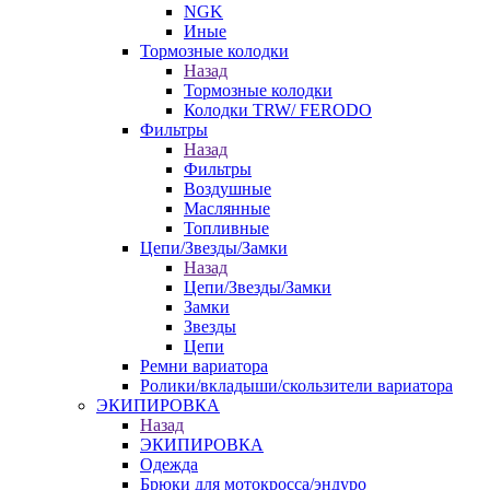
NGK
Иные
Тормозные колодки
Назад
Тормозные колодки
Колодки TRW/ FERODO
Фильтры
Назад
Фильтры
Воздушные
Маслянные
Топливные
Цепи/Звезды/Замки
Назад
Цепи/Звезды/Замки
Замки
Звезды
Цепи
Ремни вариатора
Ролики/вкладыши/скользители вариатора
ЭКИПИРОВКА
Назад
ЭКИПИРОВКА
Одежда
Брюки для мотокросса/эндуро