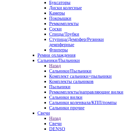
Буксаторы
Диски колесные
Камеры
Покрышки
Ремкомплекты
Соски
Спицы/Трубки
Ступица/Демпфер/Резинки
демпферные
Флиперы
Ремни охлаждения
Сальники/Пыльники
Назад
Сальники/Пыльники
Комплект сальники+пыльники
Комплекты сальников
Пыльники
Ремкомплекты/направляющие вилки
Сальники вилки
Сальники коленвала/КПП/помпы
Сальники прочие
Свечи
Назад
Свечи
DENSO