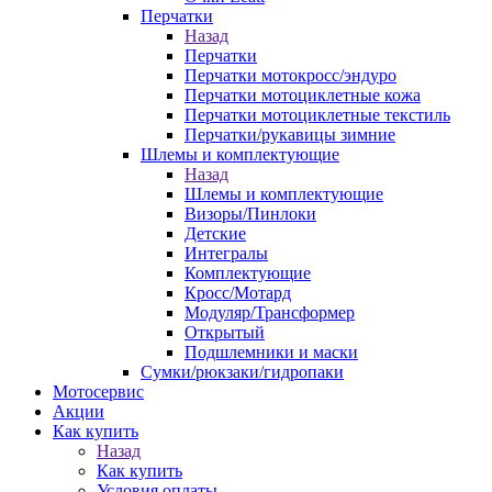
Перчатки
Назад
Перчатки
Перчатки мотокросс/эндуро
Перчатки мотоциклетные кожа
Перчатки мотоциклетные текстиль
Перчатки/рукавицы зимние
Шлемы и комплектующие
Назад
Шлемы и комплектующие
Визоры/Пинлоки
Детские
Интегралы
Комплектующие
Кросс/Мотард
Модуляр/Трансформер
Открытый
Подшлемники и маски
Сумки/рюкзаки/гидропаки
Мотосервис
Акции
Как купить
Назад
Как купить
Условия оплаты