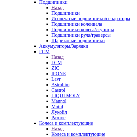
Подшипники
Назад
Подшипники
Игольчатые подшипники/сепараторы
Подшипники коленвала
Подшипники колеса/ступицы
Подшипники руля/траверсы
Шариковые подшипники
Аккумуляторы/Зарядки
ГСМ
Назад
ГСМ
ZIC
IPONE
Lavr
Astrohim
Castrol
LIQUI MOLY
Mannol
Motul
Лукойл
Разное
Колеса и комплектующие
Назад
Колеса и комплектующие