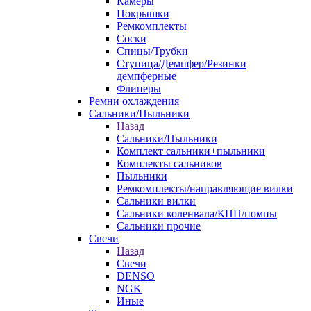
Камеры
Покрышки
Ремкомплекты
Соски
Спицы/Трубки
Ступица/Демпфер/Резинки
демпферные
Флиперы
Ремни охлаждения
Сальники/Пыльники
Назад
Сальники/Пыльники
Комплект сальники+пыльники
Комплекты сальников
Пыльники
Ремкомплекты/направляющие вилки
Сальники вилки
Сальники коленвала/КПП/помпы
Сальники прочие
Свечи
Назад
Свечи
DENSO
NGK
Иные