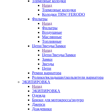
Тормозные колодки
Назад
Тормозные колодки
Колодки TRW/ FERODO
Фильтры
Назад
Фильтры
Воздушные
Маслянные
Топливные
Цепи/Звезды/Замки
Назад
Цепи/Звезды/Замки
Замки
Звезды
Цепи
Ремни вариатора
Ролики/вкладыши/скользители вариатора
ЭКИПИРОВКА
Назад
ЭКИПИРОВКА
Одежда
Брюки для мотокросса/эндуро
Джерси
Дождевики