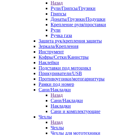
Назад
Рули/Грипсы/Грузики
Грипсы
Донаты/Грузики/Подушки
Крепление руля/проставки
Рули
Ручка газа
Защита рук/крепления защиты
Зеркала/Крепления
Инструмент
Кофры/Сетки/Канистры
Наклейки
Подставки под мотоцикл
Прикуриватели/USB
Противоугонки/мотогарнитуры
Рамки под номер
Сани/Накладки
Назад
Сани/Накладки
Накладки
Сани и комплектующие
Чехлы
Назад
Чехлы
Чехлы для мототехники