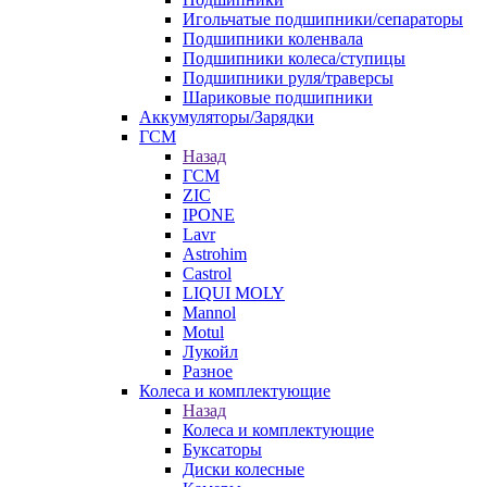
Игольчатые подшипники/сепараторы
Подшипники коленвала
Подшипники колеса/ступицы
Подшипники руля/траверсы
Шариковые подшипники
Аккумуляторы/Зарядки
ГСМ
Назад
ГСМ
ZIC
IPONE
Lavr
Astrohim
Castrol
LIQUI MOLY
Mannol
Motul
Лукойл
Разное
Колеса и комплектующие
Назад
Колеса и комплектующие
Буксаторы
Диски колесные