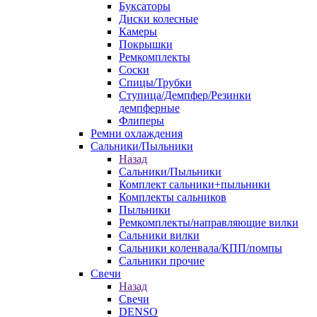
Буксаторы
Диски колесные
Камеры
Покрышки
Ремкомплекты
Соски
Спицы/Трубки
Ступица/Демпфер/Резинки
демпферные
Флиперы
Ремни охлаждения
Сальники/Пыльники
Назад
Сальники/Пыльники
Комплект сальники+пыльники
Комплекты сальников
Пыльники
Ремкомплекты/направляющие вилки
Сальники вилки
Сальники коленвала/КПП/помпы
Сальники прочие
Свечи
Назад
Свечи
DENSO