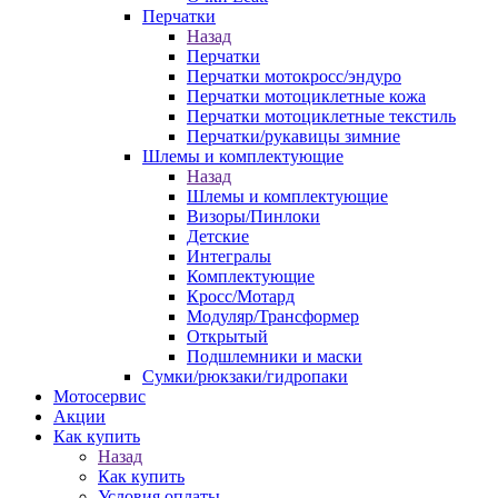
Перчатки
Назад
Перчатки
Перчатки мотокросс/эндуро
Перчатки мотоциклетные кожа
Перчатки мотоциклетные текстиль
Перчатки/рукавицы зимние
Шлемы и комплектующие
Назад
Шлемы и комплектующие
Визоры/Пинлоки
Детские
Интегралы
Комплектующие
Кросс/Мотард
Модуляр/Трансформер
Открытый
Подшлемники и маски
Сумки/рюкзаки/гидропаки
Мотосервис
Акции
Как купить
Назад
Как купить
Условия оплаты