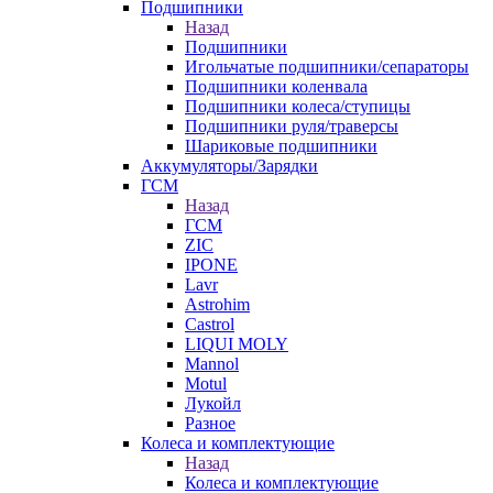
Подшипники
Назад
Подшипники
Игольчатые подшипники/сепараторы
Подшипники коленвала
Подшипники колеса/ступицы
Подшипники руля/траверсы
Шариковые подшипники
Аккумуляторы/Зарядки
ГСМ
Назад
ГСМ
ZIC
IPONE
Lavr
Astrohim
Castrol
LIQUI MOLY
Mannol
Motul
Лукойл
Разное
Колеса и комплектующие
Назад
Колеса и комплектующие