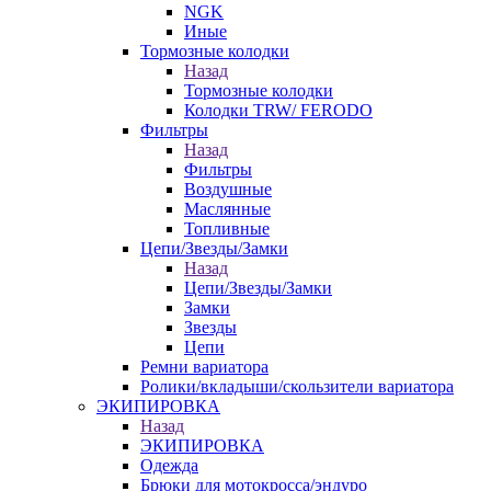
NGK
Иные
Тормозные колодки
Назад
Тормозные колодки
Колодки TRW/ FERODO
Фильтры
Назад
Фильтры
Воздушные
Маслянные
Топливные
Цепи/Звезды/Замки
Назад
Цепи/Звезды/Замки
Замки
Звезды
Цепи
Ремни вариатора
Ролики/вкладыши/скользители вариатора
ЭКИПИРОВКА
Назад
ЭКИПИРОВКА
Одежда
Брюки для мотокросса/эндуро