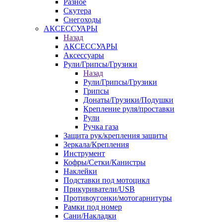
Разное
Скутера
Снегоходы
АКСЕССУАРЫ
Назад
АКСЕССУАРЫ
Аксессуары
Рули/Грипсы/Грузики
Назад
Рули/Грипсы/Грузики
Грипсы
Донаты/Грузики/Подушки
Крепление руля/проставки
Рули
Ручка газа
Защита рук/крепления защиты
Зеркала/Крепления
Инструмент
Кофры/Сетки/Канистры
Наклейки
Подставки под мотоцикл
Прикуриватели/USB
Противоугонки/мотогарнитуры
Рамки под номер
Сани/Накладки