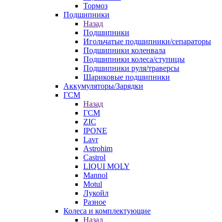
Тормоз
Подшипники
Назад
Подшипники
Игольчатые подшипники/сепараторы
Подшипники коленвала
Подшипники колеса/ступицы
Подшипники руля/траверсы
Шариковые подшипники
Аккумуляторы/Зарядки
ГСМ
Назад
ГСМ
ZIC
IPONE
Lavr
Astrohim
Castrol
LIQUI MOLY
Mannol
Motul
Лукойл
Разное
Колеса и комплектующие
Назад