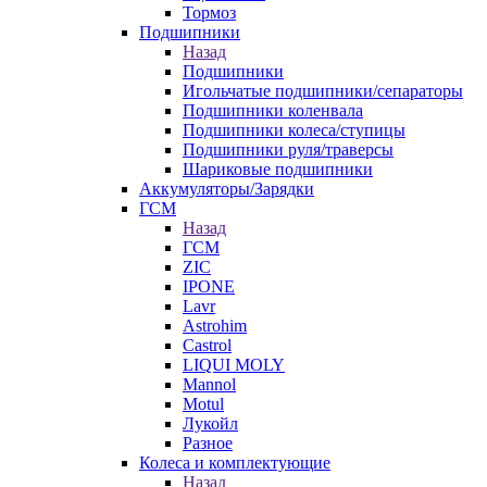
Тормоз
Подшипники
Назад
Подшипники
Игольчатые подшипники/сепараторы
Подшипники коленвала
Подшипники колеса/ступицы
Подшипники руля/траверсы
Шариковые подшипники
Аккумуляторы/Зарядки
ГСМ
Назад
ГСМ
ZIC
IPONE
Lavr
Astrohim
Castrol
LIQUI MOLY
Mannol
Motul
Лукойл
Разное
Колеса и комплектующие
Назад