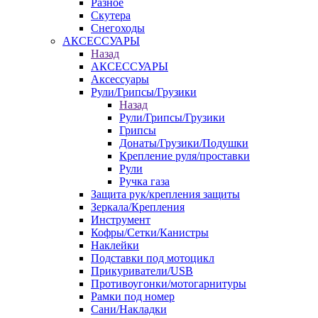
Разное
Скутера
Снегоходы
АКСЕССУАРЫ
Назад
АКСЕССУАРЫ
Аксессуары
Рули/Грипсы/Грузики
Назад
Рули/Грипсы/Грузики
Грипсы
Донаты/Грузики/Подушки
Крепление руля/проставки
Рули
Ручка газа
Защита рук/крепления защиты
Зеркала/Крепления
Инструмент
Кофры/Сетки/Канистры
Наклейки
Подставки под мотоцикл
Прикуриватели/USB
Противоугонки/мотогарнитуры
Рамки под номер
Сани/Накладки