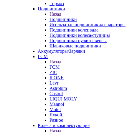
Тормоз
Подшипники
Назад
Подшипники
Игольчатые подшипники/сепараторы
Подшипники коленвала
Подшипники колеса/ступицы
Подшипники руля/траверсы
Шариковые подшипники
Аккумуляторы/Зарядки
ГСМ
Назад
ГСМ
ZIC
IPONE
Lavr
Astrohim
Castrol
LIQUI MOLY
Mannol
Motul
Лукойл
Разное
Колеса и комплектующие
Назад