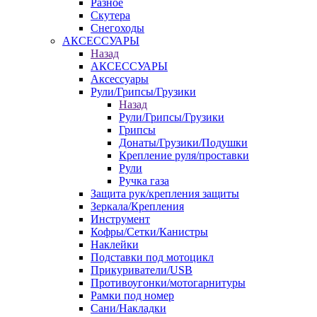
Разное
Скутера
Снегоходы
АКСЕССУАРЫ
Назад
АКСЕССУАРЫ
Аксессуары
Рули/Грипсы/Грузики
Назад
Рули/Грипсы/Грузики
Грипсы
Донаты/Грузики/Подушки
Крепление руля/проставки
Рули
Ручка газа
Защита рук/крепления защиты
Зеркала/Крепления
Инструмент
Кофры/Сетки/Канистры
Наклейки
Подставки под мотоцикл
Прикуриватели/USB
Противоугонки/мотогарнитуры
Рамки под номер
Сани/Накладки