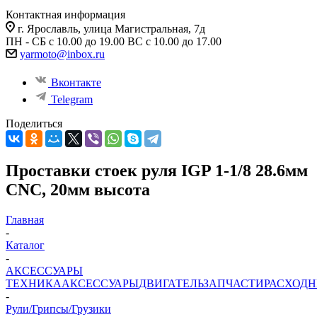
Контактная информация
г. Ярославль, улица Магистральная, 7д
ПН - СБ с 10.00 до 19.00 ВС с 10.00 до 17.00
yarmoto@inbox.ru
Вконтакте
Telegram
Поделиться
Проставки стоек руля IGP 1-1/8 28.6мм
CNC, 20мм высота
Главная
-
Каталог
-
АКСЕССУАРЫ
ТЕХНИКА
АКСЕССУАРЫ
ДВИГАТЕЛЬ
ЗАПЧАСТИ
РАСХОД
-
Рули/Грипсы/Грузики