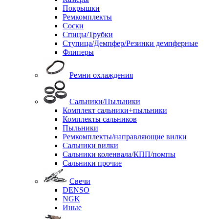
Покрышки
Ремкомплекты
Соски
Спицы/Трубки
Ступица/Демпфер/Резинки демпферные
Флиперы
Ремни охлаждения
Сальники/Пыльники
Комплект сальники+пыльники
Комплекты сальников
Пыльники
Ремкомплекты/направляющие вилки
Сальники вилки
Сальники коленвала/КПП/помпы
Сальники прочие
Свечи
DENSO
NGK
Иные