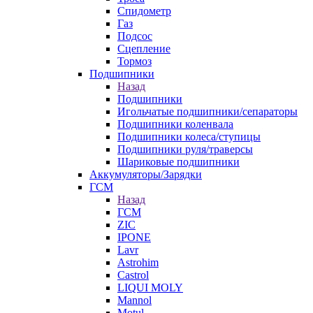
Спидометр
Газ
Подсос
Сцепление
Тормоз
Подшипники
Назад
Подшипники
Игольчатые подшипники/сепараторы
Подшипники коленвала
Подшипники колеса/ступицы
Подшипники руля/траверсы
Шариковые подшипники
Аккумуляторы/Зарядки
ГСМ
Назад
ГСМ
ZIC
IPONE
Lavr
Astrohim
Castrol
LIQUI MOLY
Mannol
Motul