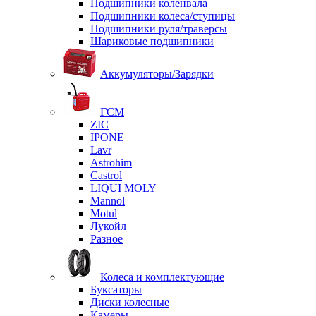
Подшипники коленвала
Подшипники колеса/ступицы
Подшипники руля/траверсы
Шариковые подшипники
Аккумуляторы/Зарядки
ГСМ
ZIC
IPONE
Lavr
Astrohim
Castrol
LIQUI MOLY
Mannol
Motul
Лукойл
Разное
Колеса и комплектующие
Буксаторы
Диски колесные
Камеры