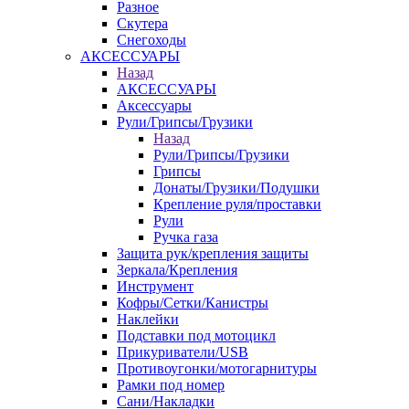
Разное
Скутера
Снегоходы
АКСЕССУАРЫ
Назад
АКСЕССУАРЫ
Аксессуары
Рули/Грипсы/Грузики
Назад
Рули/Грипсы/Грузики
Грипсы
Донаты/Грузики/Подушки
Крепление руля/проставки
Рули
Ручка газа
Защита рук/крепления защиты
Зеркала/Крепления
Инструмент
Кофры/Сетки/Канистры
Наклейки
Подставки под мотоцикл
Прикуриватели/USB
Противоугонки/мотогарнитуры
Рамки под номер
Сани/Накладки