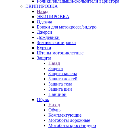
Ролики/вкладыши/скользители вариатора
ЭКИПИРОВКА
Назад
ЭКИПИРОВКА
Одежда
Брюки для мотокросса/эндуро
Джерси
Дождевики
Зимняя экипировка
Куртки
Штаны мотоциклетные
Защита
Назад
Защита
Защита колена
Защита локтей
Защита тела
Защита шеи
Панцири
Обувь
Назад
Обувь
Комплектующие
Мотоботы дорожные
Мотоботы кросс/эндуро