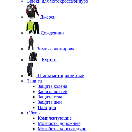
Брюки для мотокросса/эндуро
Джерси
Дождевики
Зимняя экипировка
Куртки
Штаны мотоциклетные
Защита
Защита колена
Защита локтей
Защита тела
Защита шеи
Панцири
Обувь
Комплектующие
Мотоботы дорожные
Мотоботы кросс/эндуро