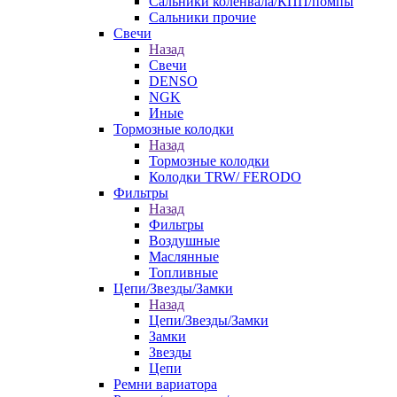
Сальники коленвала/КПП/помпы
Сальники прочие
Свечи
Назад
Свечи
DENSO
NGK
Иные
Тормозные колодки
Назад
Тормозные колодки
Колодки TRW/ FERODO
Фильтры
Назад
Фильтры
Воздушные
Маслянные
Топливные
Цепи/Звезды/Замки
Назад
Цепи/Звезды/Замки
Замки
Звезды
Цепи
Ремни вариатора