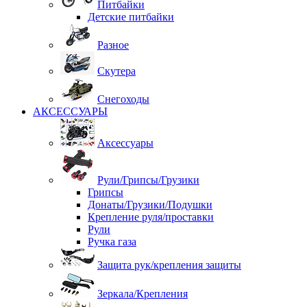
Питбайки
Детские питбайки
Разное
Скутера
Снегоходы
АКСЕССУАРЫ
Аксессуары
Рули/Грипсы/Грузики
Грипсы
Донаты/Грузики/Подушки
Крепление руля/проставки
Рули
Ручка газа
Защита рук/крепления защиты
Зеркала/Крепления