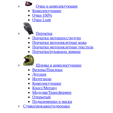
Очки и комплектующие
Комплектующие
Очки 100%
Очки Leatt
Перчатки
Перчатки мотокросс/эндуро
Перчатки мотоциклетные кожа
Перчатки мотоциклетные текстиль
Перчатки/рукавицы зимние
Шлемы и комплектующие
Визоры/Пинлоки
Детские
Интегралы
Комплектующие
Кросс/Мотард
Модуляр/Трансформер
Открытый
Подшлемники и маски
Сумки/рюкзаки/гидропаки