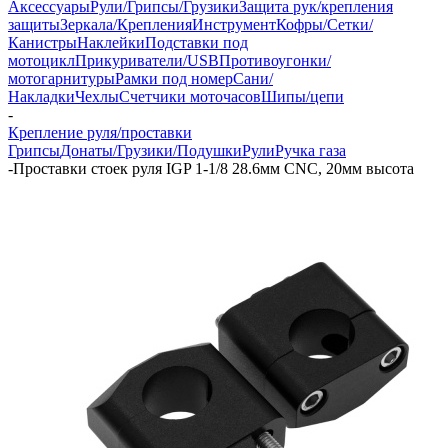
Аксессуары
Рули/Грипсы/Грузики
Защита рук/крепления
защиты
Зеркала/Крепления
Инструмент
Кофры/Сетки/
Канистры
Наклейки
Подставки под
мотоцикл
Прикуриватели/USB
Противоугонки/
мотогарнитуры
Рамки под номер
Сани/
Накладки
Чехлы
Счетчики моточасов
Шипы/цепи
-
Крепление руля/проставки
Грипсы
Донаты/Грузики/Подушки
Рули
Ручка газа
-
Проставки стоек руля IGP 1-1/8 28.6мм CNC, 20мм высота