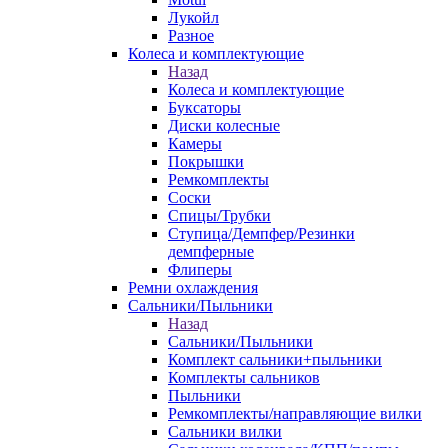
Лукойл
Разное
Колеса и комплектующие
Назад
Колеса и комплектующие
Буксаторы
Диски колесные
Камеры
Покрышки
Ремкомплекты
Соски
Спицы/Трубки
Ступица/Демпфер/Резинки
демпферные
Флиперы
Ремни охлаждения
Сальники/Пыльники
Назад
Сальники/Пыльники
Комплект сальники+пыльники
Комплекты сальников
Пыльники
Ремкомплекты/направляющие вилки
Сальники вилки