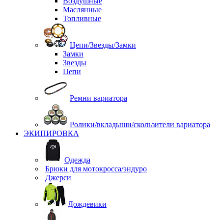
Воздушные
Маслянные
Топливные
Цепи/Звезды/Замки
Замки
Звезды
Цепи
Ремни вариатора
Ролики/вкладыши/скользители вариатора
ЭКИПИРОВКА
Одежда
Брюки для мотокросса/эндуро
Джерси
Дождевики