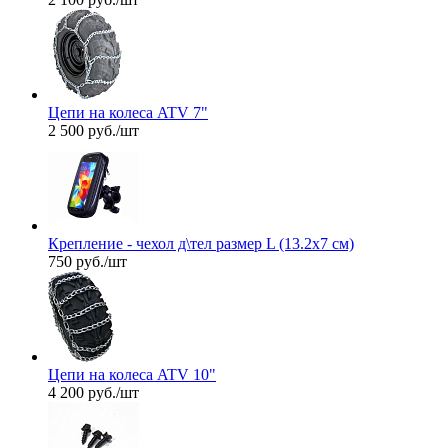
Цепи на колеса ATV 7"
2 500
руб.
/шт
Крепление - чехол д\тел размер L (13.2x7 см)
750
руб.
/шт
Цепи на колеса ATV 10"
4 200
руб.
/шт