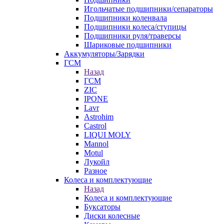
Игольчатые подшипники/сепараторы
Подшипники коленвала
Подшипники колеса/ступицы
Подшипники руля/траверсы
Шариковые подшипники
Аккумуляторы/Зарядки
ГСМ
Назад
ГСМ
ZIC
IPONE
Lavr
Astrohim
Castrol
LIQUI MOLY
Mannol
Motul
Лукойл
Разное
Колеса и комплектующие
Назад
Колеса и комплектующие
Буксаторы
Диски колесные