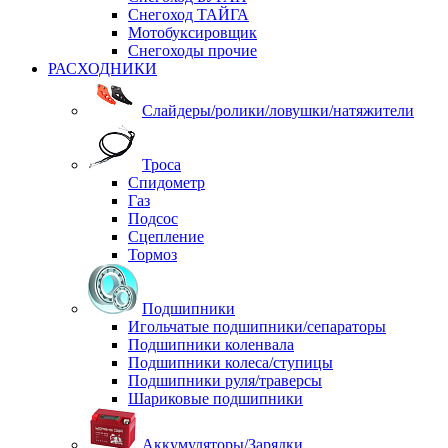
Снегоход ТАЙГА
Мотобуксировщик
Снегоходы прочие
РАСХОДНИКИ
Слайдеры/ролики/ловушки/натяжители
Троса
Спидометр
Газ
Подсос
Сцепление
Тормоз
Подшипники
Игольчатые подшипники/сепараторы
Подшипники коленвала
Подшипники колеса/ступицы
Подшипники руля/траверсы
Шариковые подшипники
Аккумуляторы/Зарядки