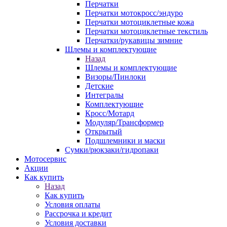
Перчатки
Перчатки мотокросс/эндуро
Перчатки мотоциклетные кожа
Перчатки мотоциклетные текстиль
Перчатки/рукавицы зимние
Шлемы и комплектующие
Назад
Шлемы и комплектующие
Визоры/Пинлоки
Детские
Интегралы
Комплектующие
Кросс/Мотард
Модуляр/Трансформер
Открытый
Подшлемники и маски
Сумки/рюкзаки/гидропаки
Мотосервис
Акции
Как купить
Назад
Как купить
Условия оплаты
Рассрочка и кредит
Условия доставки