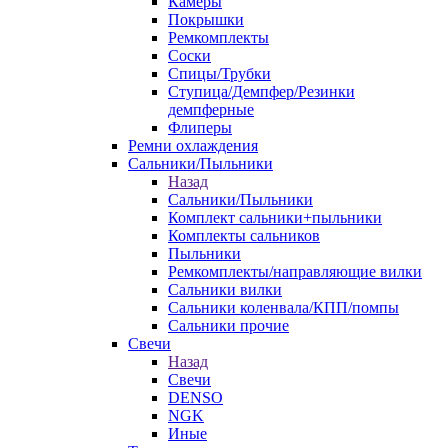
Камеры
Покрышки
Ремкомплекты
Соски
Спицы/Трубки
Ступица/Демпфер/Резинки
демпферные
Флиперы
Ремни охлаждения
Сальники/Пыльники
Назад
Сальники/Пыльники
Комплект сальники+пыльники
Комплекты сальников
Пыльники
Ремкомплекты/направляющие вилки
Сальники вилки
Сальники коленвала/КПП/помпы
Сальники прочие
Свечи
Назад
Свечи
DENSO
NGK
Иные