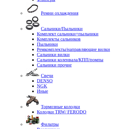
Ремни охлаждения
Сальники/Пыльники
Комплект сальники+пыльники
Комплекты сальников
Пыльники
Ремкомплекты/направляющие вилки
Сальники вилки
Сальники коленвала/КПП/помпы
Сальники прочие
Свечи
DENSO
NGK
Иные
Тормозные колодки
Колодки TRW/ FERODO
Фильтры