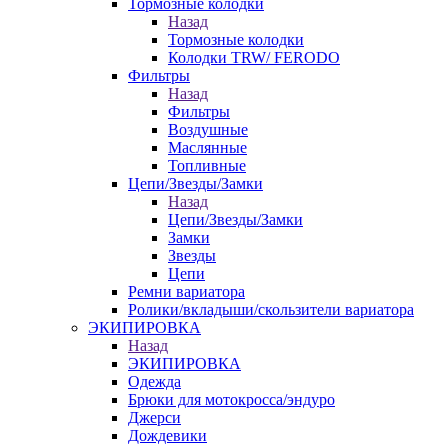
Тормозные колодки
Назад
Тормозные колодки
Колодки TRW/ FERODO
Фильтры
Назад
Фильтры
Воздушные
Маслянные
Топливные
Цепи/Звезды/Замки
Назад
Цепи/Звезды/Замки
Замки
Звезды
Цепи
Ремни вариатора
Ролики/вкладыши/скользители вариатора
ЭКИПИРОВКА
Назад
ЭКИПИРОВКА
Одежда
Брюки для мотокросса/эндуро
Джерси
Дождевики