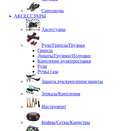
Снегоходы
АКСЕССУАРЫ
Аксессуары
Рули/Грипсы/Грузики
Грипсы
Донаты/Грузики/Подушки
Крепление руля/проставки
Рули
Ручка газа
Защита рук/крепления защиты
Зеркала/Крепления
Инструмент
Кофры/Сетки/Канистры