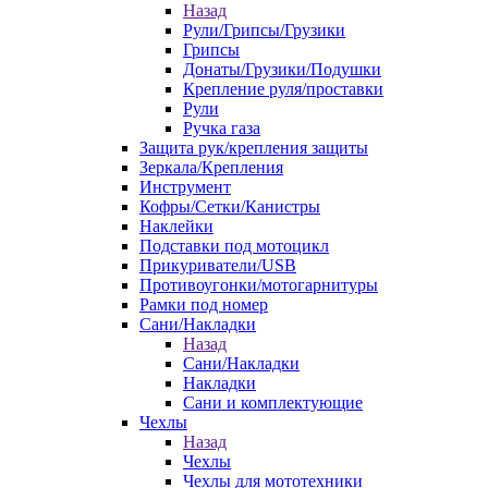
Назад
Рули/Грипсы/Грузики
Грипсы
Донаты/Грузики/Подушки
Крепление руля/проставки
Рули
Ручка газа
Защита рук/крепления защиты
Зеркала/Крепления
Инструмент
Кофры/Сетки/Канистры
Наклейки
Подставки под мотоцикл
Прикуриватели/USB
Противоугонки/мотогарнитуры
Рамки под номер
Сани/Накладки
Назад
Сани/Накладки
Накладки
Сани и комплектующие
Чехлы
Назад
Чехлы
Чехлы для мототехники