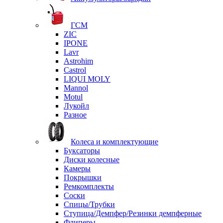
ГСМ
ZIC
IPONE
Lavr
Astrohim
Castrol
LIQUI MOLY
Mannol
Motul
Лукойл
Разное
Колеса и комплектующие
Буксаторы
Диски колесные
Камеры
Покрышки
Ремкомплекты
Соски
Спицы/Трубки
Ступица/Демпфер/Резинки демпферные
Флиперы