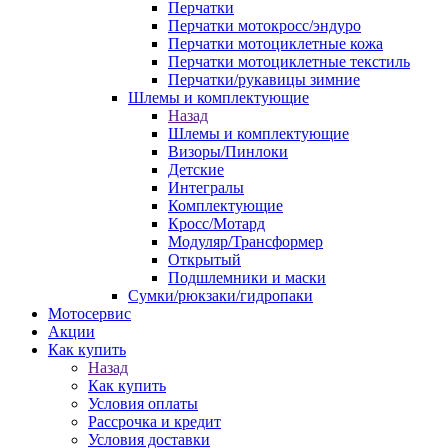
Перчатки
Перчатки мотокросс/эндуро
Перчатки мотоциклетные кожа
Перчатки мотоциклетные текстиль
Перчатки/рукавицы зимние
Шлемы и комплектующие
Назад
Шлемы и комплектующие
Визоры/Пинлоки
Детские
Интегралы
Комплектующие
Кросс/Мотард
Модуляр/Трансформер
Открытый
Подшлемники и маски
Сумки/рюкзаки/гидропаки
Мотосервис
Акции
Как купить
Назад
Как купить
Условия оплаты
Рассрочка и кредит
Условия доставки