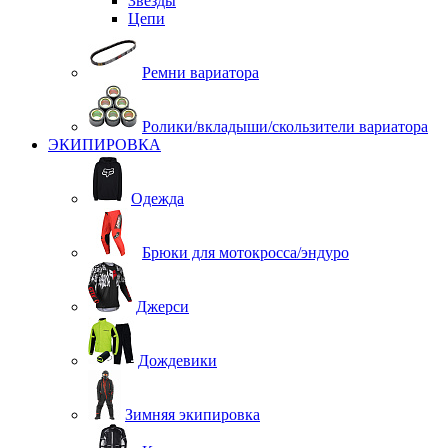
Звезды
Цепи
Ремни вариатора
Ролики/вкладыши/скользители вариатора
ЭКИПИРОВКА
Одежда
Брюки для мотокросса/эндуро
Джерси
Дождевики
Зимняя экипировка