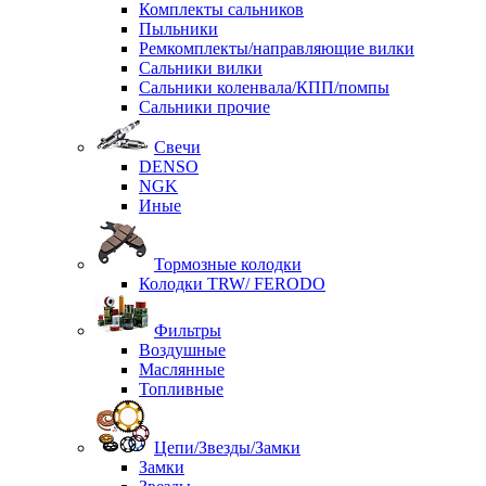
Комплекты сальников
Пыльники
Ремкомплекты/направляющие вилки
Сальники вилки
Сальники коленвала/КПП/помпы
Сальники прочие
Свечи
DENSO
NGK
Иные
Тормозные колодки
Колодки TRW/ FERODO
Фильтры
Воздушные
Маслянные
Топливные
Цепи/Звезды/Замки
Замки