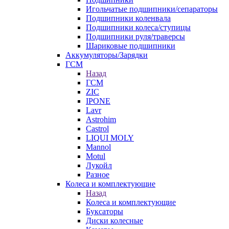
Игольчатые подшипники/сепараторы
Подшипники коленвала
Подшипники колеса/ступицы
Подшипники руля/траверсы
Шариковые подшипники
Аккумуляторы/Зарядки
ГСМ
Назад
ГСМ
ZIC
IPONE
Lavr
Astrohim
Castrol
LIQUI MOLY
Mannol
Motul
Лукойл
Разное
Колеса и комплектующие
Назад
Колеса и комплектующие
Буксаторы
Диски колесные