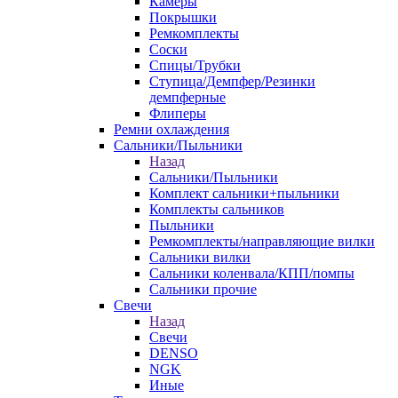
Камеры
Покрышки
Ремкомплекты
Соски
Спицы/Трубки
Ступица/Демпфер/Резинки
демпферные
Флиперы
Ремни охлаждения
Сальники/Пыльники
Назад
Сальники/Пыльники
Комплект сальники+пыльники
Комплекты сальников
Пыльники
Ремкомплекты/направляющие вилки
Сальники вилки
Сальники коленвала/КПП/помпы
Сальники прочие
Свечи
Назад
Свечи
DENSO
NGK
Иные