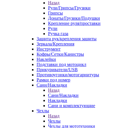
Назад
Рули/Грипсы/Грузики
Грипсы
Донаты/Грузики/Подушки
Крепление руля/проставки
Рули
Ручка газа
Защита рук/крепления защиты
Зеркала/Крепления
Инструмент
Кофры/Сетки/Канистры
Наклейки
Подставки под мотоцикл
Прикуриватели/USB
Противоугонки/мотогарнитуры
Рамки под номер
Сани/Накладки
Назад
Сани/Накладки
Накладки
Сани и комплектующие
Чехлы
Назад
Чехлы
Чехлы для мототехники