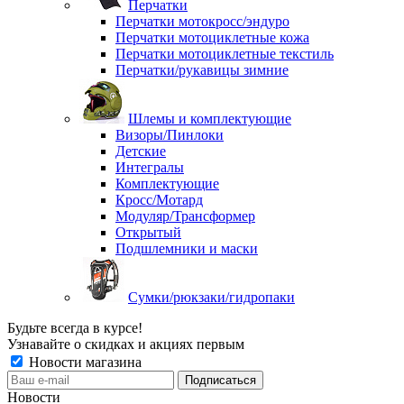
Перчатки
Перчатки мотокросс/эндуро
Перчатки мотоциклетные кожа
Перчатки мотоциклетные текстиль
Перчатки/рукавицы зимние
Шлемы и комплектующие
Визоры/Пинлоки
Детские
Интегралы
Комплектующие
Кросс/Мотард
Модуляр/Трансформер
Открытый
Подшлемники и маски
Сумки/рюкзаки/гидропаки
Будьте всегда в курсе!
Узнавайте о скидках и акциях первым
Новости магазина
Новости