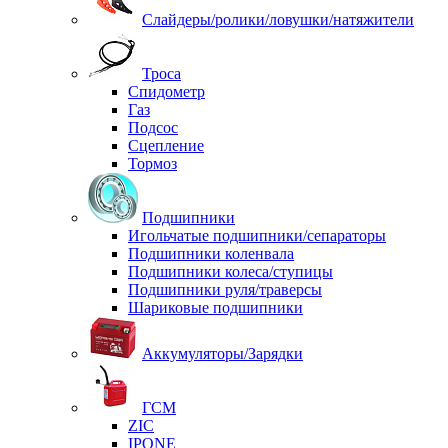
Слайдеры/ролики/ловушки/натяжители
Троса
Спидометр
Газ
Подсос
Сцепление
Тормоз
Подшипники
Игольчатые подшипники/сепараторы
Подшипники коленвала
Подшипники колеса/ступицы
Подшипники руля/траверсы
Шариковые подшипники
Аккумуляторы/Зарядки
ГСМ
ZIC
IPONE