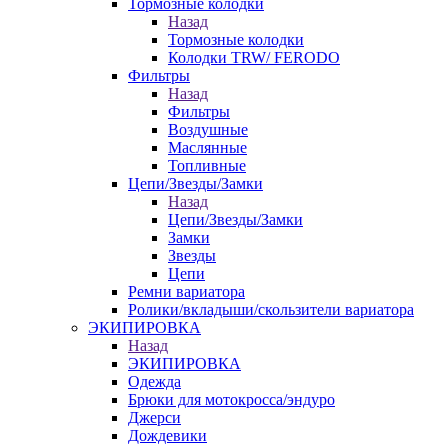
Тормозные колодки
Назад
Тормозные колодки
Колодки TRW/ FERODO
Фильтры
Назад
Фильтры
Воздушные
Маслянные
Топливные
Цепи/Звезды/Замки
Назад
Цепи/Звезды/Замки
Замки
Звезды
Цепи
Ремни вариатора
Ролики/вкладыши/скользители вариатора
ЭКИПИРОВКА
Назад
ЭКИПИРОВКА
Одежда
Брюки для мотокросса/эндуро
Джерси
Дождевики