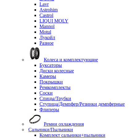
Lavr
Astrohim
Castrol
LIQUI MOLY
Mannol
Motul
Лукойл
Разное
Колеса и комплектующие
Буксаторы
Диски колесные
Камеры
Покрышки
Ремкомплекты
Соски
Спицы/Трубки
Ступица/Демпфер/Резинки демпферные
Флиперы
Ремни охлаждения
Сальники/Пыльники
Комплект сальники+пыльники