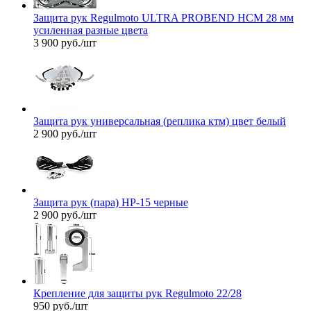
Защита рук Regulmoto ULTRA PROBEND HCM 28 мм
усиленная разные цвета
3 900
руб.
/шт
Защита рук универсальная (реплика ктм) цвет белый
2 900
руб.
/шт
Защита рук (пара) НР-15 черные
2 900
руб.
/шт
Крепление для защиты рук Regulmoto 22/28
950
руб.
/шт