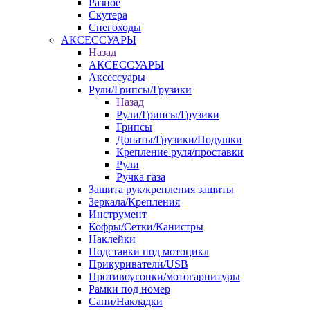
Разное
Скутера
Снегоходы
АКСЕССУАРЫ
Назад
АКСЕССУАРЫ
Аксессуары
Рули/Грипсы/Грузики
Назад
Рули/Грипсы/Грузики
Грипсы
Донаты/Грузики/Подушки
Крепление руля/проставки
Рули
Ручка газа
Защита рук/крепления защиты
Зеркала/Крепления
Инструмент
Кофры/Сетки/Канистры
Наклейки
Подставки под мотоцикл
Прикуриватели/USB
Противоугонки/мотогарнитуры
Рамки под номер
Сани/Накладки