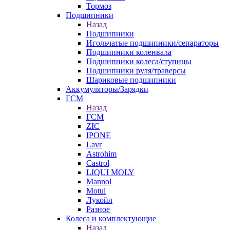
Тормоз
Подшипники
Назад
Подшипники
Игольчатые подшипники/сепараторы
Подшипники коленвала
Подшипники колеса/ступицы
Подшипники руля/траверсы
Шариковые подшипники
Аккумуляторы/Зарядки
ГСМ
Назад
ГСМ
ZIC
IPONE
Lavr
Astrohim
Castrol
LIQUI MOLY
Mannol
Motul
Лукойл
Разное
Колеса и комплектующие
Назад