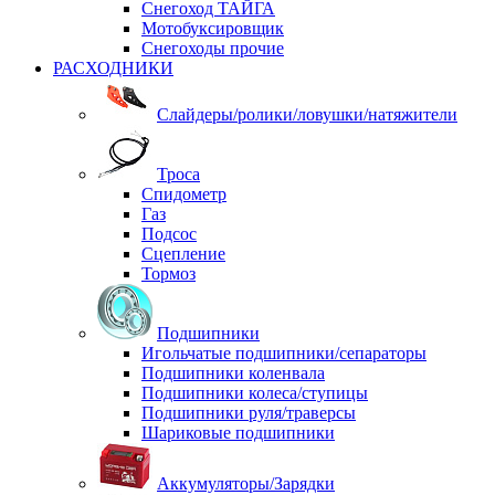
Снегоход ТАЙГА
Мотобуксировщик
Снегоходы прочие
РАСХОДНИКИ
Слайдеры/ролики/ловушки/натяжители
Троса
Спидометр
Газ
Подсос
Сцепление
Тормоз
Подшипники
Игольчатые подшипники/сепараторы
Подшипники коленвала
Подшипники колеса/ступицы
Подшипники руля/траверсы
Шариковые подшипники
Аккумуляторы/Зарядки