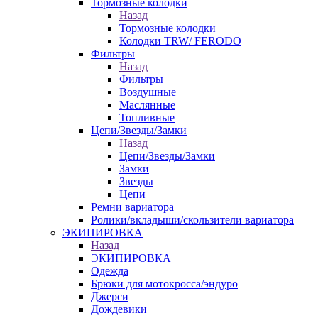
Тормозные колодки
Назад
Тормозные колодки
Колодки TRW/ FERODO
Фильтры
Назад
Фильтры
Воздушные
Маслянные
Топливные
Цепи/Звезды/Замки
Назад
Цепи/Звезды/Замки
Замки
Звезды
Цепи
Ремни вариатора
Ролики/вкладыши/скользители вариатора
ЭКИПИРОВКА
Назад
ЭКИПИРОВКА
Одежда
Брюки для мотокросса/эндуро
Джерси
Дождевики