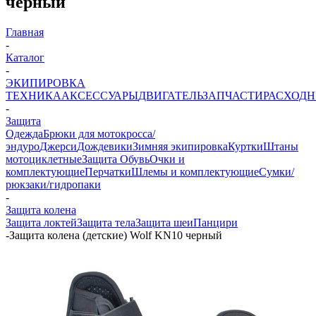
черный
Главная
-
Каталог
-
ЭКИПИРОВКА
ТЕХНИКА
АКСЕССУАРЫ
ДВИГАТЕЛЬ
ЗАПЧАСТИ
РАСХОД
-
Защита
Одежда
Брюки для мотокросса/
эндуро
Джерси
Дождевики
Зимняя экипировка
Куртки
Штаны
мотоциклетные
Защита
Обувь
Очки и
комплектующие
Перчатки
Шлемы и комплектующие
Сумки/
рюкзаки/гидропаки
-
Защита колена
Защита локтей
Защита тела
Защита шеи
Панцири
-
Защита колена (детские) Wolf KN10 черный