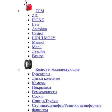
ГСМ
ZIC
IPONE
Lavr
Astrohim
Castrol
LIQUI MOLY
Mannol
Motul
Лукойл
Разное
Колеса и комплектующие
Буксаторы
Диски колесные
Камеры
Покрышки
Ремкомплекты
Соски
Спицы/Трубки
Ступица/Демпфер/Резинки демпферные
Флиперы