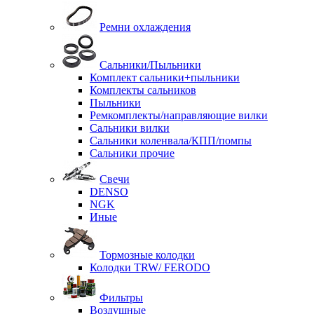
Ремни охлаждения
Сальники/Пыльники
Комплект сальники+пыльники
Комплекты сальников
Пыльники
Ремкомплекты/направляющие вилки
Сальники вилки
Сальники коленвала/КПП/помпы
Сальники прочие
Свечи
DENSO
NGK
Иные
Тормозные колодки
Колодки TRW/ FERODO
Фильтры
Воздушные