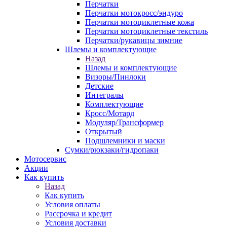
Перчатки
Перчатки мотокросс/эндуро
Перчатки мотоциклетные кожа
Перчатки мотоциклетные текстиль
Перчатки/рукавицы зимние
Шлемы и комплектующие
Назад
Шлемы и комплектующие
Визоры/Пинлоки
Детские
Интегралы
Комплектующие
Кросс/Мотард
Модуляр/Трансформер
Открытый
Подшлемники и маски
Сумки/рюкзаки/гидропаки
Мотосервис
Акции
Как купить
Назад
Как купить
Условия оплаты
Рассрочка и кредит
Условия доставки