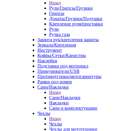
Назад
Рули/Грипсы/Грузики
Грипсы
Донаты/Грузики/Подушки
Крепление руля/проставки
Рули
Ручка газа
Защита рук/крепления защиты
Зеркала/Крепления
Инструмент
Кофры/Сетки/Канистры
Наклейки
Подставки под мотоцикл
Прикуриватели/USB
Противоугонки/мотогарнитуры
Рамки под номер
Сани/Накладки
Назад
Сани/Накладки
Накладки
Сани и комплектующие
Чехлы
Назад
Чехлы
Чехлы для мототехники