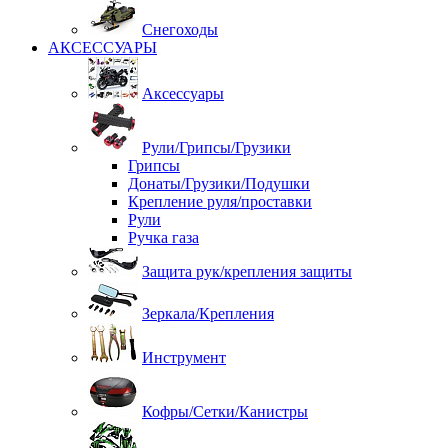
Снегоходы
АКСЕССУАРЫ
Аксессуары
Рули/Грипсы/Грузики
Грипсы
Донаты/Грузики/Подушки
Крепление руля/проставки
Рули
Ручка газа
Защита рук/крепления защиты
Зеркала/Крепления
Инструмент
Кофры/Сетки/Канистры