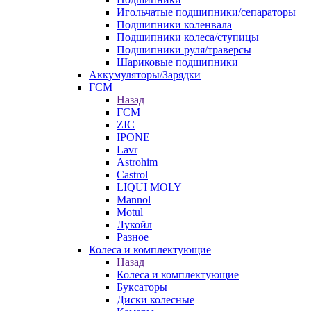
Игольчатые подшипники/сепараторы
Подшипники коленвала
Подшипники колеса/ступицы
Подшипники руля/траверсы
Шариковые подшипники
Аккумуляторы/Зарядки
ГСМ
Назад
ГСМ
ZIC
IPONE
Lavr
Astrohim
Castrol
LIQUI MOLY
Mannol
Motul
Лукойл
Разное
Колеса и комплектующие
Назад
Колеса и комплектующие
Буксаторы
Диски колесные