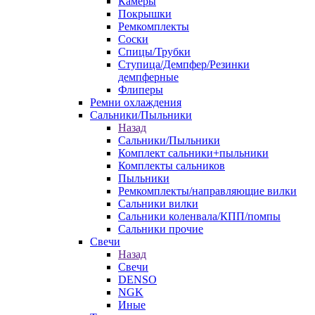
Камеры
Покрышки
Ремкомплекты
Соски
Спицы/Трубки
Ступица/Демпфер/Резинки
демпферные
Флиперы
Ремни охлаждения
Сальники/Пыльники
Назад
Сальники/Пыльники
Комплект сальники+пыльники
Комплекты сальников
Пыльники
Ремкомплекты/направляющие вилки
Сальники вилки
Сальники коленвала/КПП/помпы
Сальники прочие
Свечи
Назад
Свечи
DENSO
NGK
Иные