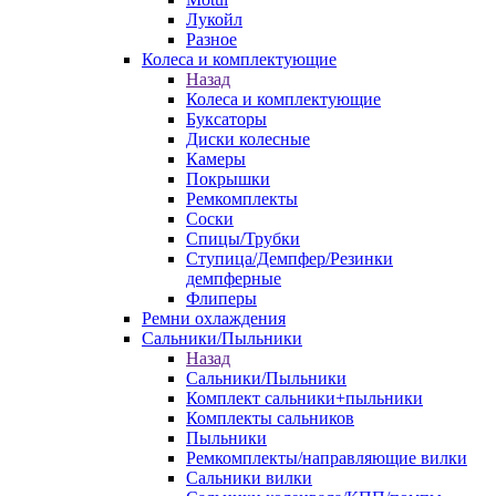
Лукойл
Разное
Колеса и комплектующие
Назад
Колеса и комплектующие
Буксаторы
Диски колесные
Камеры
Покрышки
Ремкомплекты
Соски
Спицы/Трубки
Ступица/Демпфер/Резинки
демпферные
Флиперы
Ремни охлаждения
Сальники/Пыльники
Назад
Сальники/Пыльники
Комплект сальники+пыльники
Комплекты сальников
Пыльники
Ремкомплекты/направляющие вилки
Сальники вилки