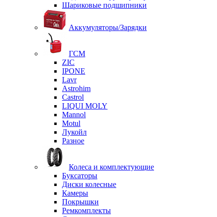
Шариковые подшипники
Аккумуляторы/Зарядки
ГСМ
ZIC
IPONE
Lavr
Astrohim
Castrol
LIQUI MOLY
Mannol
Motul
Лукойл
Разное
Колеса и комплектующие
Буксаторы
Диски колесные
Камеры
Покрышки
Ремкомплекты