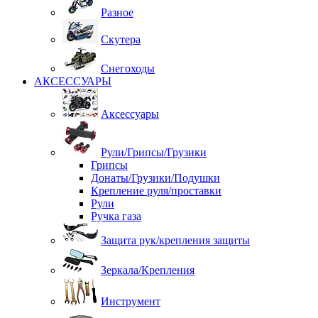
Разное
Скутера
Снегоходы
АКСЕССУАРЫ
Аксессуары
Рули/Грипсы/Грузики
Грипсы
Донаты/Грузики/Подушки
Крепление руля/проставки
Рули
Ручка газа
Защита рук/крепления защиты
Зеркала/Крепления
Инструмент