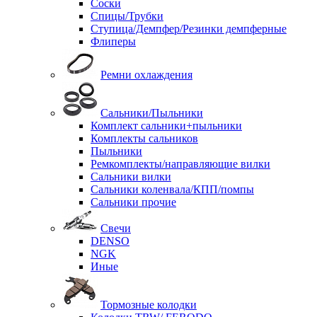
Соски
Спицы/Трубки
Ступица/Демпфер/Резинки демпферные
Флиперы
Ремни охлаждения
Сальники/Пыльники
Комплект сальники+пыльники
Комплекты сальников
Пыльники
Ремкомплекты/направляющие вилки
Сальники вилки
Сальники коленвала/КПП/помпы
Сальники прочие
Свечи
DENSO
NGK
Иные
Тормозные колодки