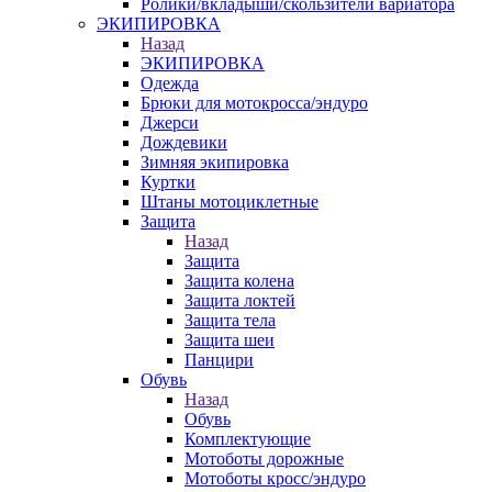
Ролики/вкладыши/скользители вариатора
ЭКИПИРОВКА
Назад
ЭКИПИРОВКА
Одежда
Брюки для мотокросса/эндуро
Джерси
Дождевики
Зимняя экипировка
Куртки
Штаны мотоциклетные
Защита
Назад
Защита
Защита колена
Защита локтей
Защита тела
Защита шеи
Панцири
Обувь
Назад
Обувь
Комплектующие
Мотоботы дорожные
Мотоботы кросс/эндуро