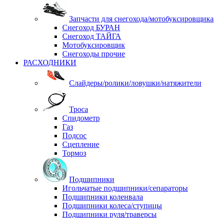
Запчасти для снегохода/мотобуксировщика
Снегоход БУРАН
Снегоход ТАЙГА
Мотобуксировщик
Снегоходы прочие
РАСХОДНИКИ
Слайдеры/ролики/ловушки/натяжители
Троса
Спидометр
Газ
Подсос
Сцепление
Тормоз
Подшипники
Игольчатые подшипники/сепараторы
Подшипники коленвала
Подшипники колеса/ступицы
Подшипники руля/траверсы