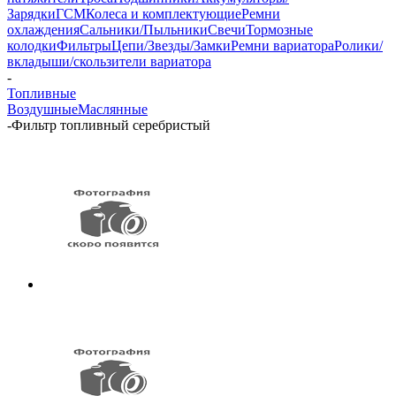
Зарядки
ГСМ
Колеса и комплектующие
Ремни
охлаждения
Сальники/Пыльники
Свечи
Тормозные
колодки
Фильтры
Цепи/Звезды/Замки
Ремни вариатора
Ролики/
вкладыши/скользители вариатора
-
Топливные
Воздушные
Маслянные
-
Фильтр топливный серебристый