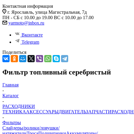
Контактная информация
г. Ярославль, улица Магистральная, 7д
ПН - СБ с 10.00 до 19.00 ВС с 10.00 до 17.00
yarmoto@inbox.ru
Вконтакте
Telegram
Поделиться
Фильтр топливный серебристый
Главная
-
Каталог
-
РАСХОДНИКИ
ТЕХНИКА
АКСЕССУАРЫ
ДВИГАТЕЛЬ
ЗАПЧАСТИ
РАСХОД
-
Фильтры
Слайдеры/ролики/ловушки/
натяжители
Троса
Подшипники
Аккумуляторы/