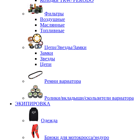
Колодки TRW/ FERODO
Фильтры
Воздушные
Маслянные
Топливные
Цепи/Звезды/Замки
Замки
Звезды
Цепи
Ремни вариатора
Ролики/вкладыши/скользители вариатора
ЭКИПИРОВКА
Одежда
Брюки для мотокросса/эндуро