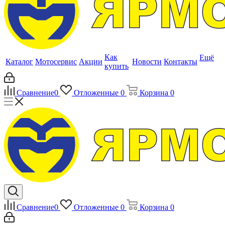
Как
Ещё
Каталог
Мотосервис
Акции
Новости
Контакты
купить
Сравнение
0
Отложенные
0
Корзина
0
Сравнение
0
Отложенные
0
Корзина
0