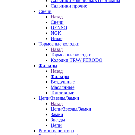
Сальники коленвала/КПП/помпы
Сальники прочие
Свечи
Назад
Свечи
DENSO
NGK
Иные
Тормозные колодки
Назад
Тормозные колодки
Колодки TRW/ FERODO
Фильтры
Назад
Фильтры
Воздушные
Маслянные
Топливные
Цепи/Звезды/Замки
Назад
Цепи/Звезды/Замки
Замки
Звезды
Цепи
Ремни вариатора