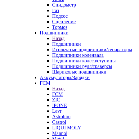
Спидометр
Газ
Подсос
Сцепление
Тормоз
Подшипники
Назад
Подшипники
Игольчатые подшипники/сепараторы
Подшипники коленвала
Подшипники колеса/ступицы
Подшипники руля/траверсы
Шариковые подшипники
Аккумуляторы/Зарядки
ГСМ
Назад
ГСМ
ZIC
IPONE
Lavr
Astrohim
Castrol
LIQUI MOLY
Mannol
Motul