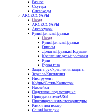
Разное
Скутера
Снегоходы
АКСЕССУАРЫ
Назад
АКСЕССУАРЫ
Аксессуары
Рули/Грипсы/Грузики
Назад
Рули/Грипсы/Грузики
Грипсы
Донаты/Грузики/Подушки
Крепление руля/проставки
Рули
Ручка газа
Защита рук/крепления защиты
Зеркала/Крепления
Инструмент
Кофры/Сетки/Канистры
Наклейки
Подставки под мотоцикл
Прикуриватели/USB
Противоугонки/мотогарнитуры
Рамки под номер
Сани/Накладки