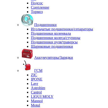
Подсос
Сцепление
Тормоз
Подшипники
Игольчатые подшипники/сепараторы
Подшипники коленвала
Подшипники колеса/ступицы
Подшипники руля/траверсы
Шариковые подшипники
Аккумуляторы/Зарядки
ГСМ
ZIC
IPONE
Lavr
Astrohim
Castrol
LIQUI MOLY
Mannol
Motul