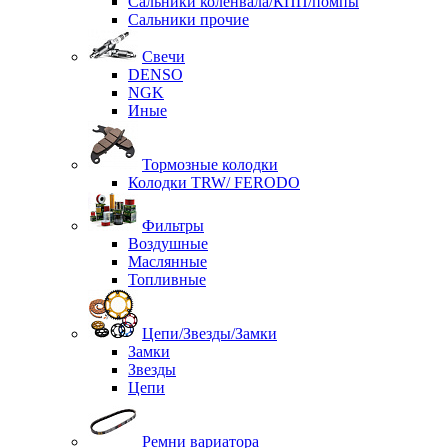
Сальники коленвала/КПП/помпы
Сальники прочие
Свечи
DENSO
NGK
Иные
Тормозные колодки
Колодки TRW/ FERODO
Фильтры
Воздушные
Маслянные
Топливные
Цепи/Звезды/Замки
Замки
Звезды
Цепи
Ремни вариатора