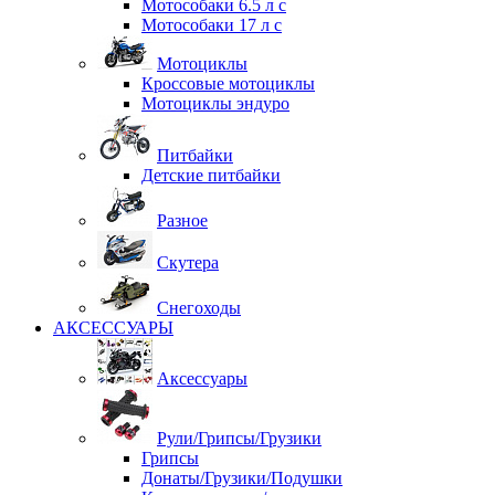
Мотособаки 6.5 л с
Мотособаки 17 л с
Мотоциклы
Кроссовые мотоциклы
Мотоциклы эндуро
Питбайки
Детские питбайки
Разное
Скутера
Снегоходы
АКСЕССУАРЫ
Аксессуары
Рули/Грипсы/Грузики
Грипсы
Донаты/Грузики/Подушки