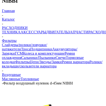
NIBBI
Главная
-
Каталог
-
РАСХОДНИКИ
ТЕХНИКА
АКСЕССУАРЫ
ДВИГАТЕЛЬ
ЗАПЧАСТИ
РАСХОД
-
Фильтры
Слайдеры/ролики/ловушки/
натяжители
Троса
Подшипники
Аккумуляторы/
Зарядки
ГСМ
Колеса и комплектующие
Ремни
охлаждения
Сальники/Пыльники
Свечи
Тормозные
колодки
Фильтры
Цепи/Звезды/Замки
Ремни вариатора
Ролики/
вкладыши/скользители вариатора
-
Воздушные
Маслянные
Топливные
-
Фильтр воздушный нулевик d-45мм NIBBI