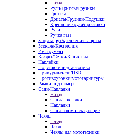
Назад
Рули/Грипсы/Грузики
Грипсы
Донаты/Грузики/Подушки
Крепление руля/проставки
Рули
Ручка газа
Защита рук/крепления защиты
Зеркала/Крепления
Инструмент
Кофры/Сетки/Канистры
Наклейки
Подставки под мотоцикл
Прикуриватели/USB
Противоугонки/мотогарнитуры
Рамки под номер
Сани/Накладки
Назад
Сани/Накладки
Накладки
Сани и комплектующие
Чехлы
Назад
Чехлы
Чехлы для мототехники