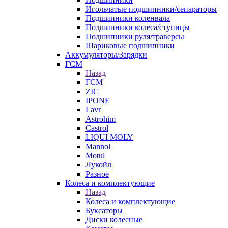
Игольчатые подшипники/сепараторы
Подшипники коленвала
Подшипники колеса/ступицы
Подшипники руля/траверсы
Шариковые подшипники
Аккумуляторы/Зарядки
ГСМ
Назад
ГСМ
ZIC
IPONE
Lavr
Astrohim
Castrol
LIQUI MOLY
Mannol
Motul
Лукойл
Разное
Колеса и комплектующие
Назад
Колеса и комплектующие
Буксаторы
Диски колесные