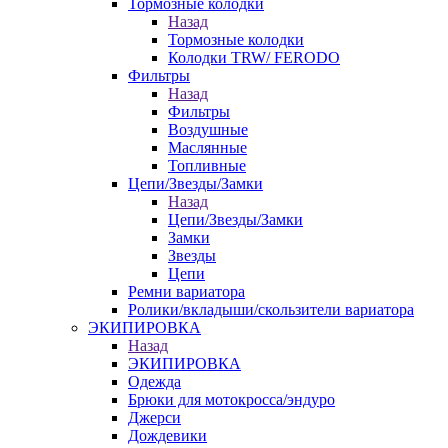
Тормозные колодки
Назад
Тормозные колодки
Колодки TRW/ FERODO
Фильтры
Назад
Фильтры
Воздушные
Маслянные
Топливные
Цепи/Звезды/Замки
Назад
Цепи/Звезды/Замки
Замки
Звезды
Цепи
Ремни вариатора
Ролики/вкладыши/скользители вариатора
ЭКИПИРОВКА
Назад
ЭКИПИРОВКА
Одежда
Брюки для мотокросса/эндуро
Джерси
Дождевики