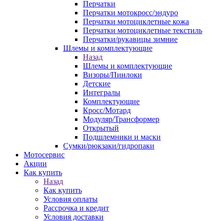
Перчатки
Перчатки мотокросс/эндуро
Перчатки мотоциклетные кожа
Перчатки мотоциклетные текстиль
Перчатки/рукавицы зимние
Шлемы и комплектующие
Назад
Шлемы и комплектующие
Визоры/Пинлоки
Детские
Интегралы
Комплектующие
Кросс/Мотард
Модуляр/Трансформер
Открытый
Подшлемники и маски
Сумки/рюкзаки/гидропаки
Мотосервис
Акции
Как купить
Назад
Как купить
Условия оплаты
Рассрочка и кредит
Условия доставки