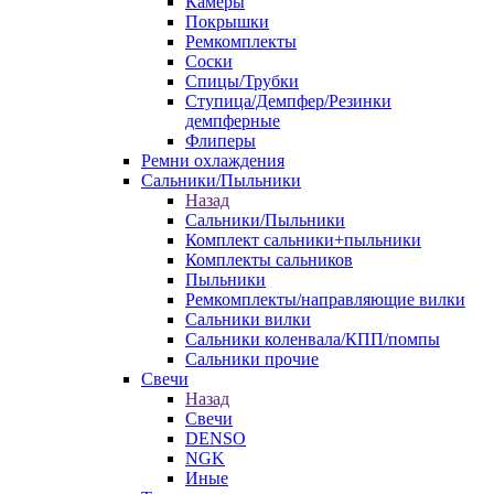
Камеры
Покрышки
Ремкомплекты
Соски
Спицы/Трубки
Ступица/Демпфер/Резинки
демпферные
Флиперы
Ремни охлаждения
Сальники/Пыльники
Назад
Сальники/Пыльники
Комплект сальники+пыльники
Комплекты сальников
Пыльники
Ремкомплекты/направляющие вилки
Сальники вилки
Сальники коленвала/КПП/помпы
Сальники прочие
Свечи
Назад
Свечи
DENSO
NGK
Иные