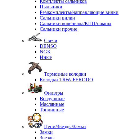
Комплекты сальников
Пыльники
Ремкомплекты/направляющие вилки
Сальники вилки
Сальники коленвала/КПП/помпы
Сальники прочие
Свечи
DENSO
NGK
Иные
Тормозные колодки
Колодки TRW/ FERODO
Фильтры
Воздушные
Маслянные
Топливные
Цепи/Звезды/Замки
Замки
Звезды