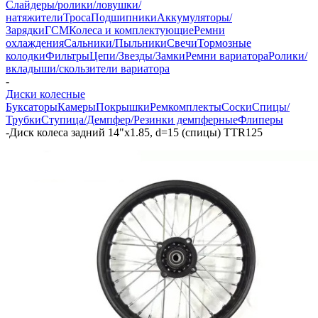
Слайдеры/ролики/ловушки/
натяжители
Троса
Подшипники
Аккумуляторы/
Зарядки
ГСМ
Колеса и комплектующие
Ремни
охлаждения
Сальники/Пыльники
Свечи
Тормозные
колодки
Фильтры
Цепи/Звезды/Замки
Ремни вариатора
Ролики/
вкладыши/скользители вариатора
-
Диски колесные
Буксаторы
Камеры
Покрышки
Ремкомплекты
Соски
Спицы/
Трубки
Ступица/Демпфер/Резинки демпферные
Флиперы
-
Диск колеса задний 14"х1.85, d=15 (спицы) TTR125