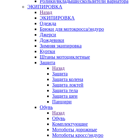
Ролики/вкладыши/скользители вариатора
ЭКИПИРОВКА
Назад
ЭКИПИРОВКА
Одежда
Брюки для мотокросса/эндуро
Джерси
Дождевики
Зимняя экипировка
Куртки
Штаны мотоциклетные
Защита
Назад
Защита
Защита колена
Защита локтей
Защита тела
Защита шеи
Панцири
Обувь
Назад
Обувь
Комплектующие
Мотоботы дорожные
Мотоботы кросс/эндуро