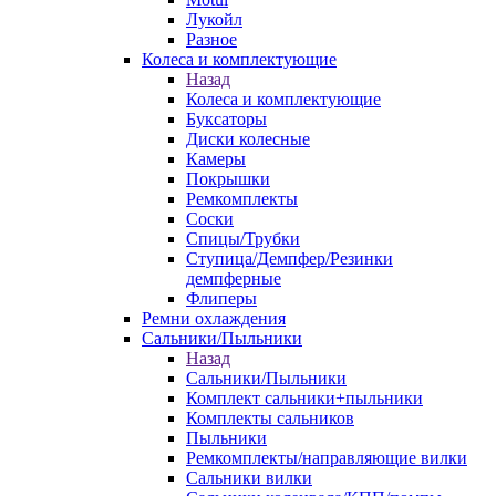
Лукойл
Разное
Колеса и комплектующие
Назад
Колеса и комплектующие
Буксаторы
Диски колесные
Камеры
Покрышки
Ремкомплекты
Соски
Спицы/Трубки
Ступица/Демпфер/Резинки
демпферные
Флиперы
Ремни охлаждения
Сальники/Пыльники
Назад
Сальники/Пыльники
Комплект сальники+пыльники
Комплекты сальников
Пыльники
Ремкомплекты/направляющие вилки
Сальники вилки