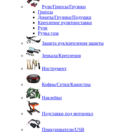
Рули/Грипсы/Грузики
Грипсы
Донаты/Грузики/Подушки
Крепление руля/проставки
Рули
Ручка газа
Защита рук/крепления защиты
Зеркала/Крепления
Инструмент
Кофры/Сетки/Канистры
Наклейки
Подставки под мотоцикл
Прикуриватели/USB