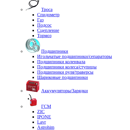
Троса
Спидометр
Газ
Подсос
Сцепление
Тормоз
Подшипники
Игольчатые подшипники/сепараторы
Подшипники коленвала
Подшипники колеса/ступицы
Подшипники руля/траверсы
Шариковые подшипники
Аккумуляторы/Зарядки
ГСМ
ZIC
IPONE
Lavr
Astrohim