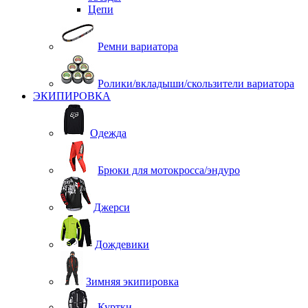
Цепи
Ремни вариатора
Ролики/вкладыши/скользители вариатора
ЭКИПИРОВКА
Одежда
Брюки для мотокросса/эндуро
Джерси
Дождевики
Зимняя экипировка
Куртки