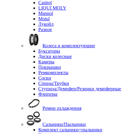
Castrol
LIQUI MOLY
Mannol
Motul
Лукойл
Разное
Колеса и комплектующие
Буксаторы
Диски колесные
Камеры
Покрышки
Ремкомплекты
Соски
Спицы/Трубки
Ступица/Демпфер/Резинки демпферные
Флиперы
Ремни охлаждения
Сальники/Пыльники
Комплект сальники+пыльники