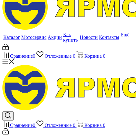
Как
Ещё
Каталог
Мотосервис
Акции
Новости
Контакты
купить
Сравнение
0
Отложенные
0
Корзина
0
Сравнение
0
Отложенные
0
Корзина
0