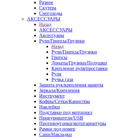
Разное
Скутера
Снегоходы
АКСЕССУАРЫ
Назад
АКСЕССУАРЫ
Аксессуары
Рули/Грипсы/Грузики
Назад
Рули/Грипсы/Грузики
Грипсы
Донаты/Грузики/Подушки
Крепление руля/проставки
Рули
Ручка газа
Защита рук/крепления защиты
Зеркала/Крепления
Инструмент
Кофры/Сетки/Канистры
Наклейки
Подставки под мотоцикл
Прикуриватели/USB
Противоугонки/мотогарнитуры
Рамки под номер
Сани/Накладки