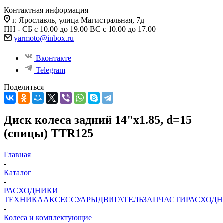
Контактная информация
г. Ярославль, улица Магистральная, 7д
ПН - СБ с 10.00 до 19.00 ВС с 10.00 до 17.00
yarmoto@inbox.ru
Вконтакте
Telegram
Поделиться
Диск колеса задний 14"х1.85, d=15
(спицы) TTR125
Главная
-
Каталог
-
РАСХОДНИКИ
ТЕХНИКА
АКСЕССУАРЫ
ДВИГАТЕЛЬ
ЗАПЧАСТИ
РАСХОД
-
Колеса и комплектующие