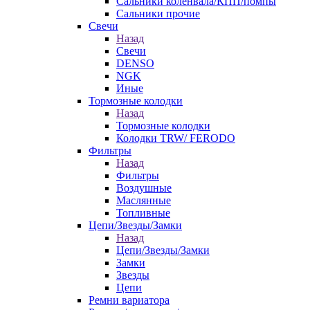
Сальники коленвала/КПП/помпы
Сальники прочие
Свечи
Назад
Свечи
DENSO
NGK
Иные
Тормозные колодки
Назад
Тормозные колодки
Колодки TRW/ FERODO
Фильтры
Назад
Фильтры
Воздушные
Маслянные
Топливные
Цепи/Звезды/Замки
Назад
Цепи/Звезды/Замки
Замки
Звезды
Цепи
Ремни вариатора