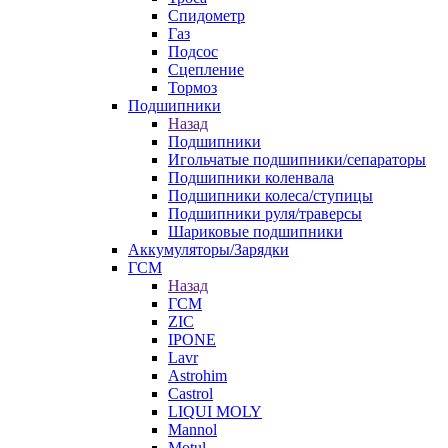
Спидометр
Газ
Подсос
Сцепление
Тормоз
Подшипники
Назад
Подшипники
Игольчатые подшипники/сепараторы
Подшипники коленвала
Подшипники колеса/ступицы
Подшипники руля/траверсы
Шариковые подшипники
Аккумуляторы/Зарядки
ГСМ
Назад
ГСМ
ZIC
IPONE
Lavr
Astrohim
Castrol
LIQUI MOLY
Mannol
Motul