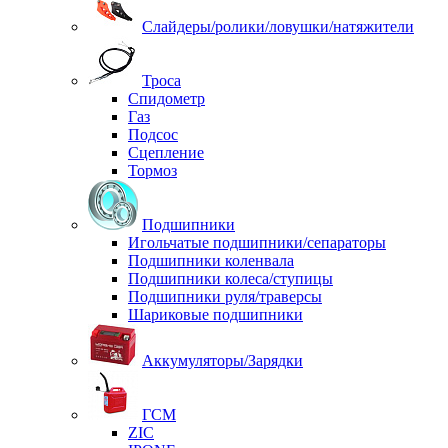
Слайдеры/ролики/ловушки/натяжители
Троса
Спидометр
Газ
Подсос
Сцепление
Тормоз
Подшипники
Игольчатые подшипники/сепараторы
Подшипники коленвала
Подшипники колеса/ступицы
Подшипники руля/траверсы
Шариковые подшипники
Аккумуляторы/Зарядки
ГСМ
ZIC