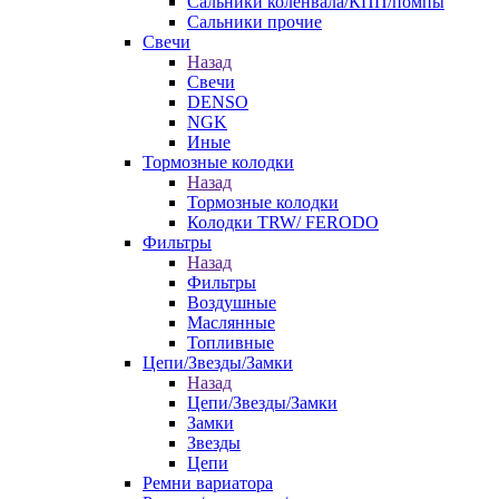
Сальники коленвала/КПП/помпы
Сальники прочие
Свечи
Назад
Свечи
DENSO
NGK
Иные
Тормозные колодки
Назад
Тормозные колодки
Колодки TRW/ FERODO
Фильтры
Назад
Фильтры
Воздушные
Маслянные
Топливные
Цепи/Звезды/Замки
Назад
Цепи/Звезды/Замки
Замки
Звезды
Цепи
Ремни вариатора