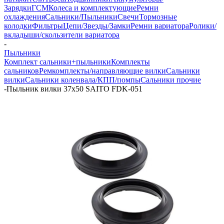
Зарядки
ГСМ
Колеса и комплектующие
Ремни
охлаждения
Сальники/Пыльники
Свечи
Тормозные
колодки
Фильтры
Цепи/Звезды/Замки
Ремни вариатора
Ролики/
вкладыши/скользители вариатора
-
Пыльники
Комплект сальники+пыльники
Комплекты
сальников
Ремкомплекты/направляющие вилки
Сальники
вилки
Сальники коленвала/КПП/помпы
Сальники прочие
-
Пыльник вилки 37х50 SAITO FDK-051