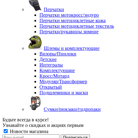
Перчатки
Перчатки мотокросс/эндуро
Перчатки мотоциклетные кожа
Перчатки мотоциклетные текстиль
Перчатки/рукавицы зимние
Шлемы и комплектующие
Визоры/Пинлоки
Детские
Интегралы
Комплектующие
Кросс/Мотард
Модуляр/Трансформер
Открытый
Подшлемники и маски
Сумки/рюкзаки/гидропаки
Будьте всегда в курсе!
Узнавайте о скидках и акциях первым
Новости магазина