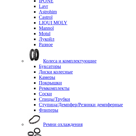
IPONE
Lavr
Astrohim
Castrol
LIQUI MOLY
Mannol
Motul
Лукойл
Разное
Колеса и комплектующие
Буксаторы
Диски колесные
Камеры
Покрышки
Ремкомплекты
Соски
Спицы/Трубки
Ступица/Демпфер/Резинки демпферные
Флиперы
Ремни охлаждения