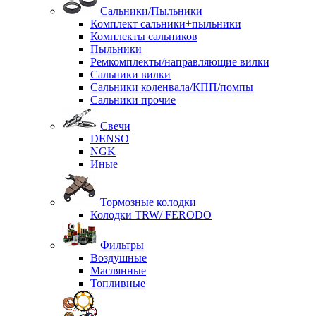
Сальники/Пыльники
Комплект сальники+пыльники
Комплекты сальников
Пыльники
Ремкомплекты/направляющие вилки
Сальники вилки
Сальники коленвала/КПП/помпы
Сальники прочие
Свечи
DENSO
NGK
Иные
Тормозные колодки
Колодки TRW/ FERODO
Фильтры
Воздушные
Маслянные
Топливные