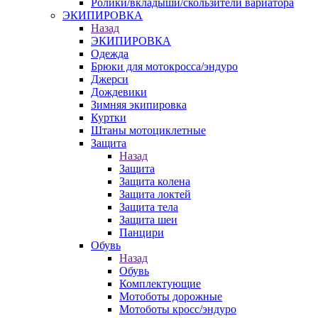
Ролики/вкладыши/скользители вариатора
ЭКИПИРОВКА
Назад
ЭКИПИРОВКА
Одежда
Брюки для мотокросса/эндуро
Джерси
Дождевики
Зимняя экипировка
Куртки
Штаны мотоциклетные
Защита
Назад
Защита
Защита колена
Защита локтей
Защита тела
Защита шеи
Панцири
Обувь
Назад
Обувь
Комплектующие
Мотоботы дорожные
Мотоботы кросс/эндуро