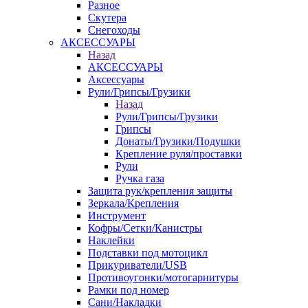
Разное
Скутера
Снегоходы
АКСЕССУАРЫ
Назад
АКСЕССУАРЫ
Аксессуары
Рули/Грипсы/Грузики
Назад
Рули/Грипсы/Грузики
Грипсы
Донаты/Грузики/Подушки
Крепление руля/проставки
Рули
Ручка газа
Защита рук/крепления защиты
Зеркала/Крепления
Инструмент
Кофры/Сетки/Канистры
Наклейки
Подставки под мотоцикл
Прикуриватели/USB
Противоугонки/мотогарнитуры
Рамки под номер
Сани/Накладки