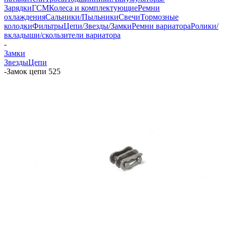
Зарядки
ГСМ
Колеса и комплектующие
Ремни
охлаждения
Сальники/Пыльники
Свечи
Тормозные
колодки
Фильтры
Цепи/Звезды/Замки
Ремни вариатора
Ролики/
вкладыши/скользители вариатора
-
Замки
Звезды
Цепи
-
Замок цепи 525