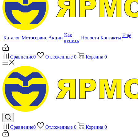
Как
Ещё
Каталог
Мотосервис
Акции
Новости
Контакты
купить
Сравнение
0
Отложенные
0
Корзина
0
Сравнение
0
Отложенные
0
Корзина
0