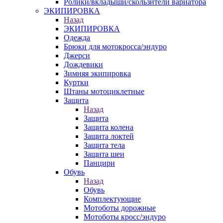
Ролики/вкладыши/скользители вариатора
ЭКИПИРОВКА
Назад
ЭКИПИРОВКА
Одежда
Брюки для мотокросса/эндуро
Джерси
Дождевики
Зимняя экипировка
Куртки
Штаны мотоциклетные
Защита
Назад
Защита
Защита колена
Защита локтей
Защита тела
Защита шеи
Панцири
Обувь
Назад
Обувь
Комплектующие
Мотоботы дорожные
Мотоботы кросс/эндуро