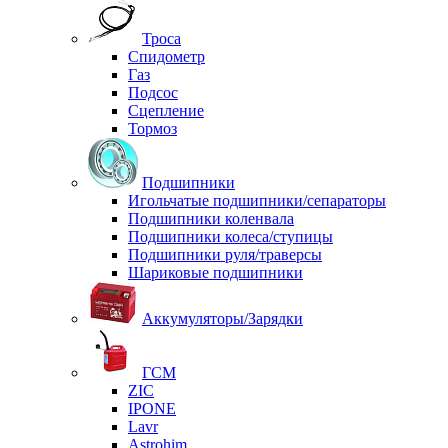
Троса
Спидометр
Газ
Подсос
Сцепление
Тормоз
Подшипники
Игольчатые подшипники/сепараторы
Подшипники коленвала
Подшипники колеса/ступицы
Подшипники руля/траверсы
Шариковые подшипники
Аккумуляторы/Зарядки
ГСМ
ZIC
IPONE
Lavr
Astrohim