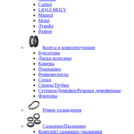
Castrol
LIQUI MOLY
Mannol
Motul
Лукойл
Разное
Колеса и комплектующие
Буксаторы
Диски колесные
Камеры
Покрышки
Ремкомплекты
Соски
Спицы/Трубки
Ступица/Демпфер/Резинки демпферные
Флиперы
Ремни охлаждения
Сальники/Пыльники
Комплект сальники+пыльники