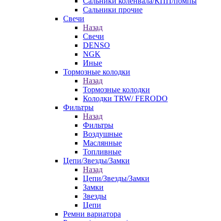
Сальники коленвала/КПП/помпы
Сальники прочие
Свечи
Назад
Свечи
DENSO
NGK
Иные
Тормозные колодки
Назад
Тормозные колодки
Колодки TRW/ FERODO
Фильтры
Назад
Фильтры
Воздушные
Маслянные
Топливные
Цепи/Звезды/Замки
Назад
Цепи/Звезды/Замки
Замки
Звезды
Цепи
Ремни вариатора