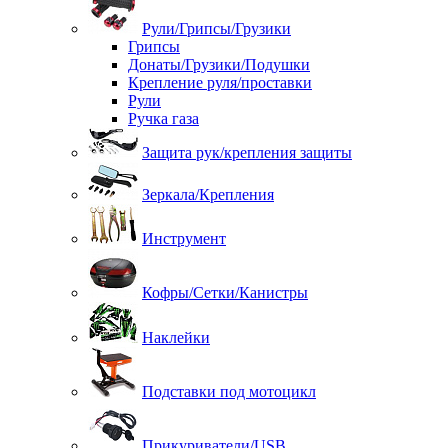
Рули/Грипсы/Грузики
Грипсы
Донаты/Грузики/Подушки
Крепление руля/проставки
Рули
Ручка газа
Защита рук/крепления защиты
Зеркала/Крепления
Инструмент
Кофры/Сетки/Канистры
Наклейки
Подставки под мотоцикл
Прикуриватели/USB