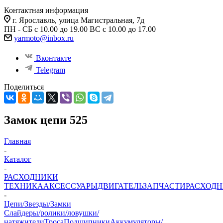
Контактная информация
г. Ярославль, улица Магистральная, 7д
ПН - СБ с 10.00 до 19.00 ВС с 10.00 до 17.00
yarmoto@inbox.ru
Вконтакте
Telegram
Поделиться
Замок цепи 525
Главная
-
Каталог
-
РАСХОДНИКИ
ТЕХНИКА
АКСЕССУАРЫ
ДВИГАТЕЛЬ
ЗАПЧАСТИ
РАСХОД
-
Цепи/Звезды/Замки
Слайдеры/ролики/ловушки/
натяжители
Троса
Подшипники
Аккумуляторы/