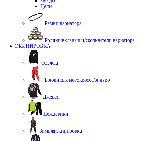
Звезды
Цепи
Ремни вариатора
Ролики/вкладыши/скользители вариатора
ЭКИПИРОВКА
Одежда
Брюки для мотокросса/эндуро
Джерси
Дождевики
Зимняя экипировка