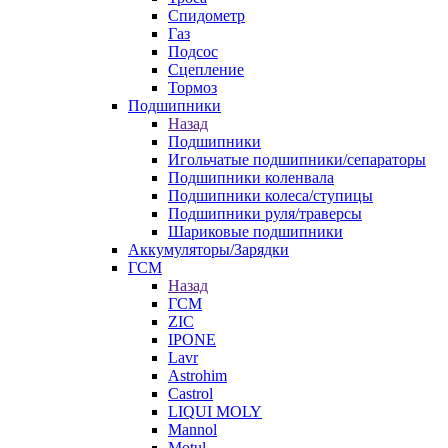
Спидометр
Газ
Подсос
Сцепление
Тормоз
Подшипники
Назад
Подшипники
Игольчатые подшипники/сепараторы
Подшипники коленвала
Подшипники колеса/ступицы
Подшипники руля/траверсы
Шариковые подшипники
Аккумуляторы/Зарядки
ГСМ
Назад
ГСМ
ZIC
IPONE
Lavr
Astrohim
Castrol
LIQUI MOLY
Mannol
Motul