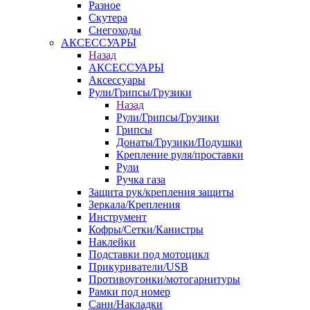
Разное
Скутера
Снегоходы
АКСЕССУАРЫ
Назад
АКСЕССУАРЫ
Аксессуары
Рули/Грипсы/Грузики
Назад
Рули/Грипсы/Грузики
Грипсы
Донаты/Грузики/Подушки
Крепление руля/проставки
Рули
Ручка газа
Защита рук/крепления защиты
Зеркала/Крепления
Инструмент
Кофры/Сетки/Канистры
Наклейки
Подставки под мотоцикл
Прикуриватели/USB
Противоугонки/мотогарнитуры
Рамки под номер
Сани/Накладки