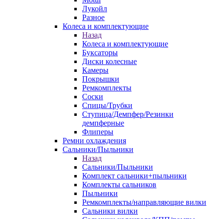
Лукойл
Разное
Колеса и комплектующие
Назад
Колеса и комплектующие
Буксаторы
Диски колесные
Камеры
Покрышки
Ремкомплекты
Соски
Спицы/Трубки
Ступица/Демпфер/Резинки
демпферные
Флиперы
Ремни охлаждения
Сальники/Пыльники
Назад
Сальники/Пыльники
Комплект сальники+пыльники
Комплекты сальников
Пыльники
Ремкомплекты/направляющие вилки
Сальники вилки