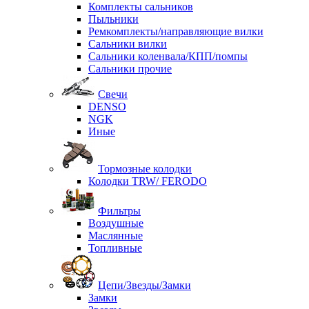
Комплекты сальников
Пыльники
Ремкомплекты/направляющие вилки
Сальники вилки
Сальники коленвала/КПП/помпы
Сальники прочие
Свечи
DENSO
NGK
Иные
Тормозные колодки
Колодки TRW/ FERODO
Фильтры
Воздушные
Маслянные
Топливные
Цепи/Звезды/Замки
Замки