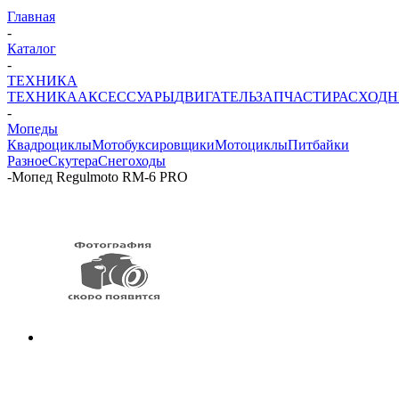
Главная
-
Каталог
-
ТЕХНИКА
ТЕХНИКА
АКСЕССУАРЫ
ДВИГАТЕЛЬ
ЗАПЧАСТИ
РАСХОД
-
Мопеды
Квадроциклы
Мотобуксировщики
Мотоциклы
Питбайки
Разное
Скутера
Снегоходы
-
Мопед Regulmoto RM-6 PRO