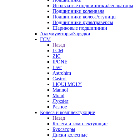
Игольчатые подшипники/сепараторы
Подшипники коленвала
Подшипники колеса/ступицы
Подшипники руля/траверсы
Шариковые подшипники
Аккумуляторы/Зарядки
ГСМ
Назад
ГСМ
ZIC
IPONE
Lavr
Astrohim
Castrol
LIQUI MOLY
Mannol
Motul
Лукойл
Разное
Колеса и комплектующие
Назад
Колеса и комплектующие
Буксаторы
Диски колесные