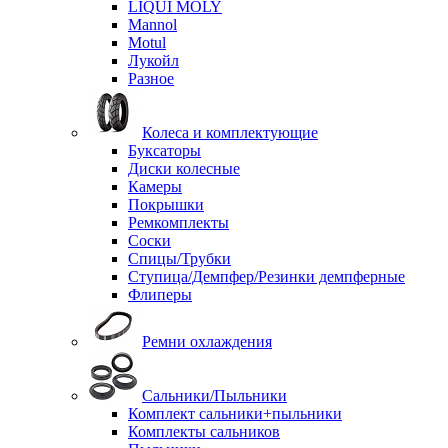
LIQUI MOLY
Mannol
Motul
Лукойл
Разное
Колеса и комплектующие
Буксаторы
Диски колесные
Камеры
Покрышки
Ремкомплекты
Соски
Спицы/Трубки
Ступица/Демпфер/Резинки демпферные
Флиперы
Ремни охлаждения
Сальники/Пыльники
Комплект сальники+пыльники
Комплекты сальников