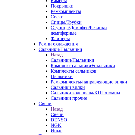
Камеры
Покрышки
Ремкомплекты
Соски
Спицы/Трубки
Ступица/Демпфер/Резинки
демпферные
Флиперы
Ремни охлаждения
Сальники/Пыльники
Назад
Сальники/Пыльники
Комплект сальники+пыльники
Комплекты сальников
Пыльники
Ремкомплекты/направляющие вилки
Сальники вилки
Сальники коленвала/КПП/помпы
Сальники прочие
Свечи
Назад
Свечи
DENSO
NGK
Иные