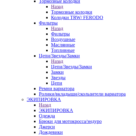
Тормозные колодки
Назад
Тормозные колодки
Колодки TRW/ FERODO
Фильтры
Назад
Фильтры
Воздушные
Маслянные
Топливные
Цепи/Звезды/Замки
Назад
Цепи/Звезды/Замки
Замки
Звезды
Цепи
Ремни вариатора
Ролики/вкладыши/скользители вариатора
ЭКИПИРОВКА
Назад
ЭКИПИРОВКА
Одежда
Брюки для мотокросса/эндуро
Джерси
Дождевики