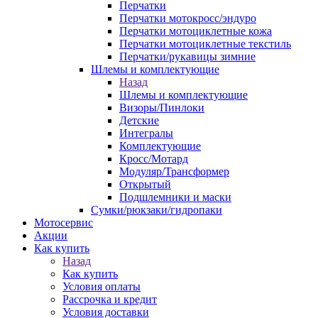
Перчатки
Перчатки мотокросс/эндуро
Перчатки мотоциклетные кожа
Перчатки мотоциклетные текстиль
Перчатки/рукавицы зимние
Шлемы и комплектующие
Назад
Шлемы и комплектующие
Визоры/Пинлоки
Детские
Интегралы
Комплектующие
Кросс/Мотард
Модуляр/Трансформер
Открытый
Подшлемники и маски
Сумки/рюкзаки/гидропаки
Мотосервис
Акции
Как купить
Назад
Как купить
Условия оплаты
Рассрочка и кредит
Условия доставки