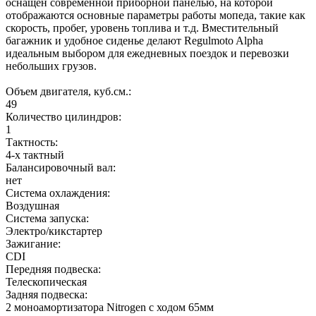
оснащен современной приборной панелью, на которой
отображаются основные параметры работы мопеда, такие как
скорость, пробег, уровень топлива и т.д. Вместительный
багажник и удобное сиденье делают Regulmoto Alpha
идеальным выбором для ежедневных поездок и перевозки
небольших грузов.
Объем двигателя, куб.см.:
49
Количество цилиндров:
1
Тактность:
4-x тактный
Балансировочный вал:
нет
Система охлаждения:
Воздушная
Система запуска:
Электро/кикстартер
Зажигание:
CDI
Передняя подвеска:
Телескопическая
Задняя подвеска:
2 моноамортизатора Nitrogen c ходом 65мм