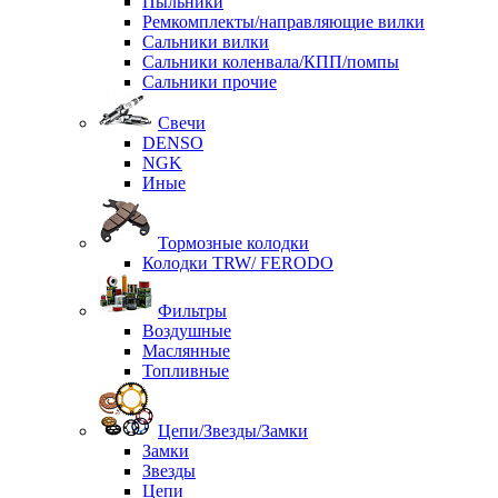
Пыльники
Ремкомплекты/направляющие вилки
Сальники вилки
Сальники коленвала/КПП/помпы
Сальники прочие
Свечи
DENSO
NGK
Иные
Тормозные колодки
Колодки TRW/ FERODO
Фильтры
Воздушные
Маслянные
Топливные
Цепи/Звезды/Замки
Замки
Звезды
Цепи