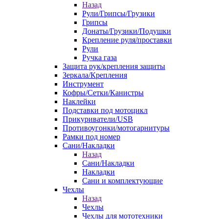
Назад
Рули/Грипсы/Грузики
Грипсы
Донаты/Грузики/Подушки
Крепление руля/проставки
Рули
Ручка газа
Защита рук/крепления защиты
Зеркала/Крепления
Инструмент
Кофры/Сетки/Канистры
Наклейки
Подставки под мотоцикл
Прикуриватели/USB
Противоугонки/мотогарнитуры
Рамки под номер
Сани/Накладки
Назад
Сани/Накладки
Накладки
Сани и комплектующие
Чехлы
Назад
Чехлы
Чехлы для мототехники