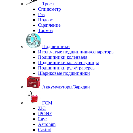
Троса
Спидометр
Газ
Подсос
Сцепление
Тормоз
Подшипники
Игольчатые подшипники/сепараторы
Подшипники коленвала
Подшипники колеса/ступицы
Подшипники руля/траверсы
Шариковые подшипники
Аккумуляторы/Зарядки
ГСМ
ZIC
IPONE
Lavr
Astrohim
Castrol