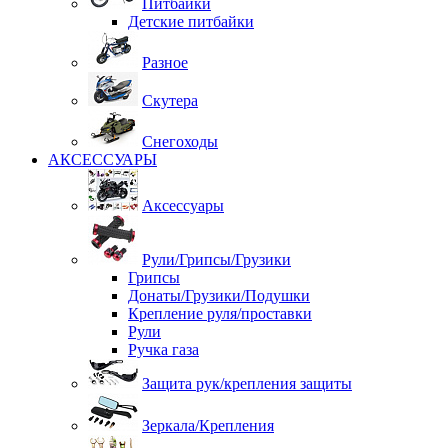
Питбайки
Детские питбайки
Разное
Скутера
Снегоходы
АКСЕССУАРЫ
Аксессуары
Рули/Грипсы/Грузики
Грипсы
Донаты/Грузики/Подушки
Крепление руля/проставки
Рули
Ручка газа
Защита рук/крепления защиты
Зеркала/Крепления