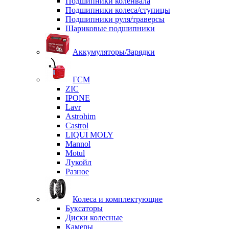
Подшипники коленвала
Подшипники колеса/ступицы
Подшипники руля/траверсы
Шариковые подшипники
Аккумуляторы/Зарядки
ГСМ
ZIC
IPONE
Lavr
Astrohim
Castrol
LIQUI MOLY
Mannol
Motul
Лукойл
Разное
Колеса и комплектующие
Буксаторы
Диски колесные
Камеры