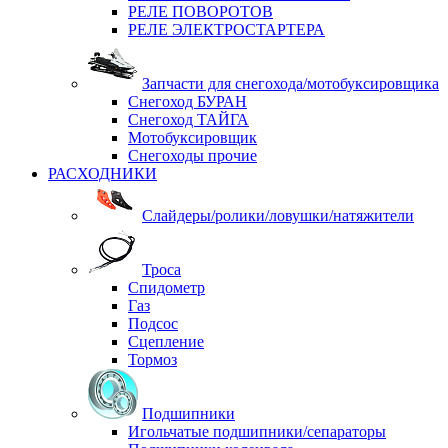
РЕЛЕ ПОВОРОТОВ
РЕЛЕ ЭЛЕКТРОСТАРТЕРА
Запчасти для снегохода/мотобуксировщика
Снегоход БУРАН
Снегоход ТАЙГА
Мотобуксировщик
Снегоходы прочие
РАСХОДНИКИ
Слайдеры/ролики/ловушки/натяжители
Троса
Спидометр
Газ
Подсос
Сцепление
Тормоз
Подшипники
Игольчатые подшипники/сепараторы