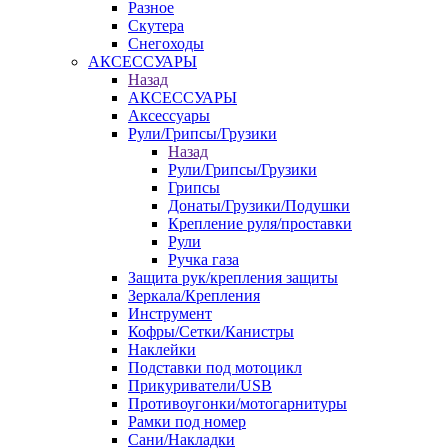
Разное
Скутера
Снегоходы
АКСЕССУАРЫ
Назад
АКСЕССУАРЫ
Аксессуары
Рули/Грипсы/Грузики
Назад
Рули/Грипсы/Грузики
Грипсы
Донаты/Грузики/Подушки
Крепление руля/проставки
Рули
Ручка газа
Защита рук/крепления защиты
Зеркала/Крепления
Инструмент
Кофры/Сетки/Канистры
Наклейки
Подставки под мотоцикл
Прикуриватели/USB
Противоугонки/мотогарнитуры
Рамки под номер
Сани/Накладки