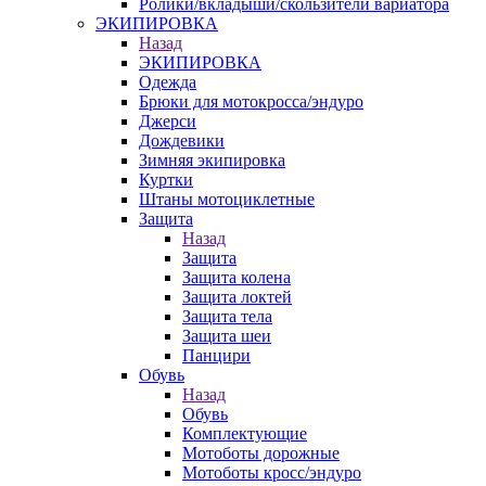
Ролики/вкладыши/скользители вариатора
ЭКИПИРОВКА
Назад
ЭКИПИРОВКА
Одежда
Брюки для мотокросса/эндуро
Джерси
Дождевики
Зимняя экипировка
Куртки
Штаны мотоциклетные
Защита
Назад
Защита
Защита колена
Защита локтей
Защита тела
Защита шеи
Панцири
Обувь
Назад
Обувь
Комплектующие
Мотоботы дорожные
Мотоботы кросс/эндуро