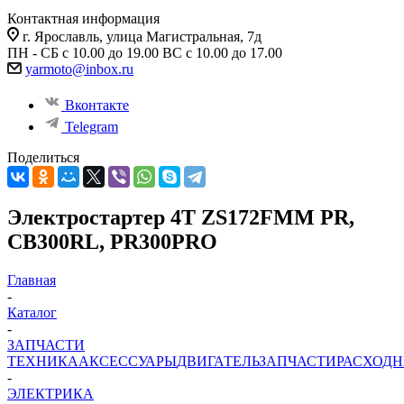
Контактная информация
г. Ярославль, улица Магистральная, 7д
ПН - СБ с 10.00 до 19.00 ВС с 10.00 до 17.00
yarmoto@inbox.ru
Вконтакте
Telegram
Поделиться
Электростартер 4Т ZS172FMM PR,
CB300RL, PR300PRO
Главная
-
Каталог
-
ЗАПЧАСТИ
ТЕХНИКА
АКСЕССУАРЫ
ДВИГАТЕЛЬ
ЗАПЧАСТИ
РАСХОД
-
ЭЛЕКТРИКА