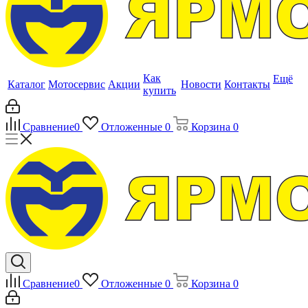
Как
Ещё
Каталог
Мотосервис
Акции
Новости
Контакты
купить
Сравнение
0
Отложенные
0
Корзина
0
Сравнение
0
Отложенные
0
Корзина
0