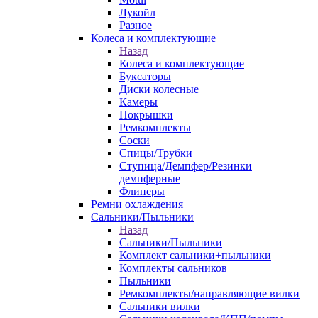
Лукойл
Разное
Колеса и комплектующие
Назад
Колеса и комплектующие
Буксаторы
Диски колесные
Камеры
Покрышки
Ремкомплекты
Соски
Спицы/Трубки
Ступица/Демпфер/Резинки
демпферные
Флиперы
Ремни охлаждения
Сальники/Пыльники
Назад
Сальники/Пыльники
Комплект сальники+пыльники
Комплекты сальников
Пыльники
Ремкомплекты/направляющие вилки
Сальники вилки