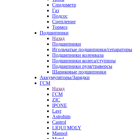
Спидометр
Газ
Подсос
Сцепление
Тормоз
Подшипники
Назад
Подшипники
Игольчатые подшипники/сепараторы
Подшипники коленвала
Подшипники колеса/ступицы
Подшипники руля/траверсы
Шариковые подшипники
Аккумуляторы/Зарядки
ГСМ
Назад
ГСМ
ZIC
IPONE
Lavr
Astrohim
Castrol
LIQUI MOLY
Mannol
Motul