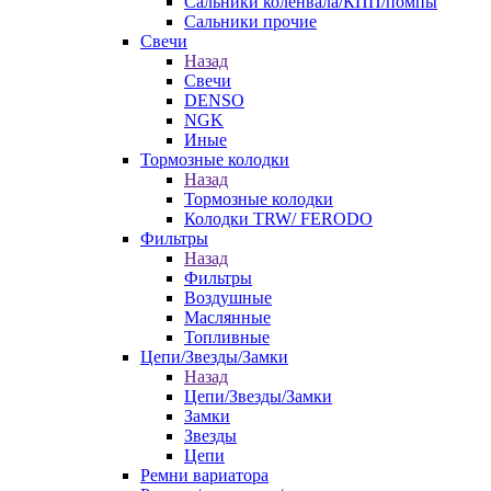
Сальники коленвала/КПП/помпы
Сальники прочие
Свечи
Назад
Свечи
DENSO
NGK
Иные
Тормозные колодки
Назад
Тормозные колодки
Колодки TRW/ FERODO
Фильтры
Назад
Фильтры
Воздушные
Маслянные
Топливные
Цепи/Звезды/Замки
Назад
Цепи/Звезды/Замки
Замки
Звезды
Цепи
Ремни вариатора