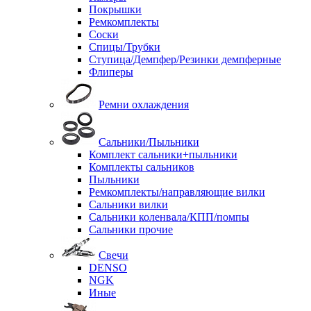
Покрышки
Ремкомплекты
Соски
Спицы/Трубки
Ступица/Демпфер/Резинки демпферные
Флиперы
Ремни охлаждения
Сальники/Пыльники
Комплект сальники+пыльники
Комплекты сальников
Пыльники
Ремкомплекты/направляющие вилки
Сальники вилки
Сальники коленвала/КПП/помпы
Сальники прочие
Свечи
DENSO
NGK
Иные