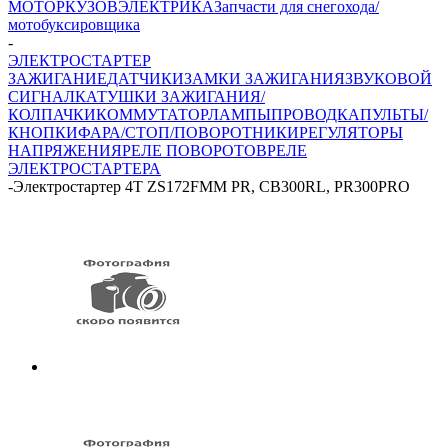
МОТОР
КУЗОВ
ЭЛЕКТРИКА
Запчасти для снегохода/
мотобуксировщика
-
ЭЛЕКТРОСТАРТЕР
ЗАЖИГАНИЕ
ДАТЧИКИ
ЗАМКИ ЗАЖИГАНИЯ
ЗВУКОВОЙ
СИГНАЛ
КАТУШКИ ЗАЖИГАНИЯ/
КОЛПАЧКИ
КОММУТАТОР
ЛАМПЫ
ПРОВОДКА
ПУЛЬТЫ/
КНОПКИ
ФАРА/СТОП/ПОВОРОТНИКИ
РЕГУЛЯТОРЫ
НАПРЯЖЕНИЯ
РЕЛЕ ПОВОРОТОВ
РЕЛЕ
ЭЛЕКТРОСТАРТЕРА
-
Электростартер 4Т ZS172FMM PR, CB300RL, PR300PRO