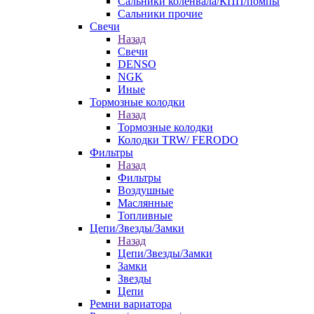
Сальники коленвала/КПП/помпы
Сальники прочие
Свечи
Назад
Свечи
DENSO
NGK
Иные
Тормозные колодки
Назад
Тормозные колодки
Колодки TRW/ FERODO
Фильтры
Назад
Фильтры
Воздушные
Маслянные
Топливные
Цепи/Звезды/Замки
Назад
Цепи/Звезды/Замки
Замки
Звезды
Цепи
Ремни вариатора