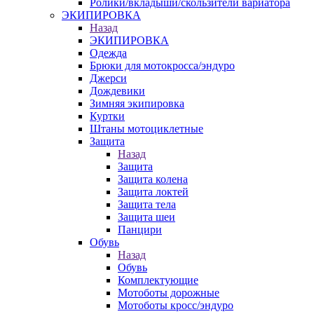
Ролики/вкладыши/скользители вариатора
ЭКИПИРОВКА
Назад
ЭКИПИРОВКА
Одежда
Брюки для мотокросса/эндуро
Джерси
Дождевики
Зимняя экипировка
Куртки
Штаны мотоциклетные
Защита
Назад
Защита
Защита колена
Защита локтей
Защита тела
Защита шеи
Панцири
Обувь
Назад
Обувь
Комплектующие
Мотоботы дорожные
Мотоботы кросс/эндуро