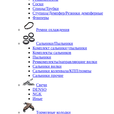
Соски
Спицы/Трубки
Ступица/Демпфер/Резинки демпферные
Флиперы
Ремни охлаждения
Сальники/Пыльники
Комплект сальники+пыльники
Комплекты сальников
Пыльники
Ремкомплекты/направляющие вилки
Сальники вилки
Сальники коленвала/КПП/помпы
Сальники прочие
Свечи
DENSO
NGK
Иные
Тормозные колодки