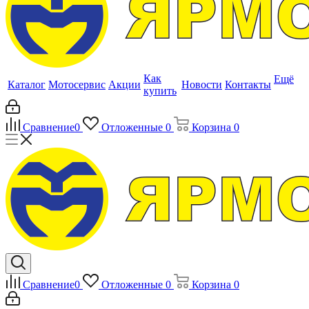
Как
Ещё
Каталог
Мотосервис
Акции
Новости
Контакты
купить
Сравнение
0
Отложенные
0
Корзина
0
Сравнение
0
Отложенные
0
Корзина
0