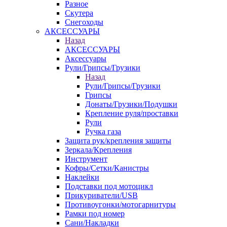
Разное
Скутера
Снегоходы
АКСЕССУАРЫ
Назад
АКСЕССУАРЫ
Аксессуары
Рули/Грипсы/Грузики
Назад
Рули/Грипсы/Грузики
Грипсы
Донаты/Грузики/Подушки
Крепление руля/проставки
Рули
Ручка газа
Защита рук/крепления защиты
Зеркала/Крепления
Инструмент
Кофры/Сетки/Канистры
Наклейки
Подставки под мотоцикл
Прикуриватели/USB
Противоугонки/мотогарнитуры
Рамки под номер
Сани/Накладки