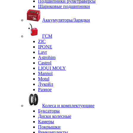
Подшипники руля/траверсы
Шариковые подшипники
Аккумуляторы/Зарядки
ГСМ
ZIC
IPONE
Lavr
Astrohim
Castrol
LIQUI MOLY
Mannol
Motul
Лукойл
Разное
Колеса и комплектующие
Буксаторы
Диски колесные
Камеры
Покрышки
Ремкомплекты