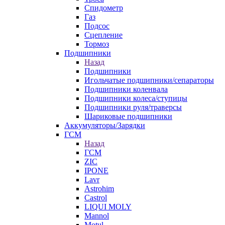
Спидометр
Газ
Подсос
Сцепление
Тормоз
Подшипники
Назад
Подшипники
Игольчатые подшипники/сепараторы
Подшипники коленвала
Подшипники колеса/ступицы
Подшипники руля/траверсы
Шариковые подшипники
Аккумуляторы/Зарядки
ГСМ
Назад
ГСМ
ZIC
IPONE
Lavr
Astrohim
Castrol
LIQUI MOLY
Mannol
Motul