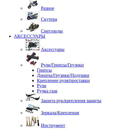
Разное
Скутера
Снегоходы
АКСЕССУАРЫ
Аксессуары
Рули/Грипсы/Грузики
Грипсы
Донаты/Грузики/Подушки
Крепление руля/проставки
Рули
Ручка газа
Защита рук/крепления защиты
Зеркала/Крепления
Инструмент