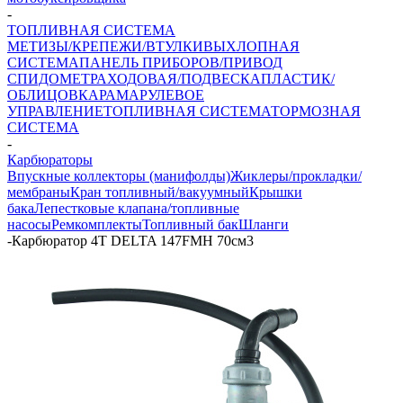
-
ТОПЛИВНАЯ СИСТЕМА
МЕТИЗЫ/КРЕПЕЖИ/ВТУЛКИ
ВЫХЛОПНАЯ
СИСТЕМА
ПАНЕЛЬ ПРИБОРОВ/ПРИВОД
СПИДОМЕТРА
ХОДОВАЯ/ПОДВЕСКА
ПЛАСТИК/
ОБЛИЦОВКА
РАМА
РУЛЕВОЕ
УПРАВЛЕНИЕ
ТОПЛИВНАЯ СИСТЕМА
ТОРМОЗНАЯ
СИСТЕМА
-
Карбюраторы
Впускные коллекторы (манифолды)
Жиклеры/прокладки/
мембраны
Кран топливный/вакуумный
Крышки
бака
Лепестковые клапана/топливные
насосы
Ремкомплекты
Топливный бак
Шланги
-
Карбюратор 4T DELTA 147FMH 70см3