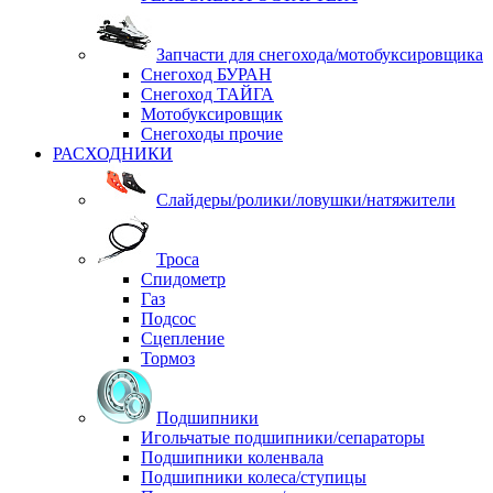
Запчасти для снегохода/мотобуксировщика
Снегоход БУРАН
Снегоход ТАЙГА
Мотобуксировщик
Снегоходы прочие
РАСХОДНИКИ
Слайдеры/ролики/ловушки/натяжители
Троса
Спидометр
Газ
Подсос
Сцепление
Тормоз
Подшипники
Игольчатые подшипники/сепараторы
Подшипники коленвала
Подшипники колеса/ступицы