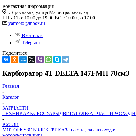
Контактная информация
г. Ярославль, улица Магистральная, 7д
ПН - СБ с 10.00 до 19.00 ВС с 10.00 до 17.00
yarmoto@inbox.ru
Вконтакте
Telegram
Поделиться
Карбюратор 4T DELTA 147FMH 70см3
Главная
-
Каталог
-
ЗАПЧАСТИ
ТЕХНИКА
АКСЕССУАРЫ
ДВИГАТЕЛЬ
ЗАПЧАСТИ
РАСХОД
-
КУЗОВ
МОТОР
КУЗОВ
ЭЛЕКТРИКА
Запчасти для снегохода/
мотобуксировщика