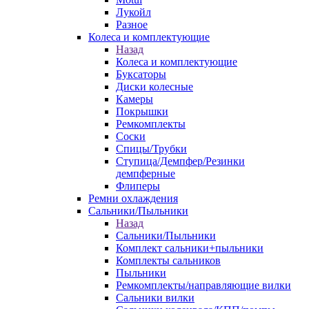
Лукойл
Разное
Колеса и комплектующие
Назад
Колеса и комплектующие
Буксаторы
Диски колесные
Камеры
Покрышки
Ремкомплекты
Соски
Спицы/Трубки
Ступица/Демпфер/Резинки
демпферные
Флиперы
Ремни охлаждения
Сальники/Пыльники
Назад
Сальники/Пыльники
Комплект сальники+пыльники
Комплекты сальников
Пыльники
Ремкомплекты/направляющие вилки
Сальники вилки