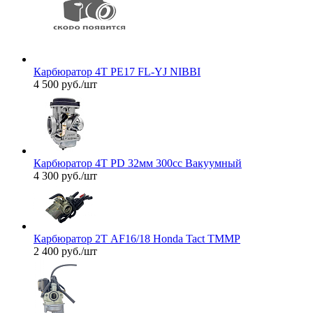
Карбюратор 4Т PE17 FL-YJ NIBBI
4 500
руб.
/шт
Карбюратор 4Т PD 32мм 300cc Вакуумный
4 300
руб.
/шт
Карбюратор 2Т AF16/18 Honda Tact TMMP
2 400
руб.
/шт