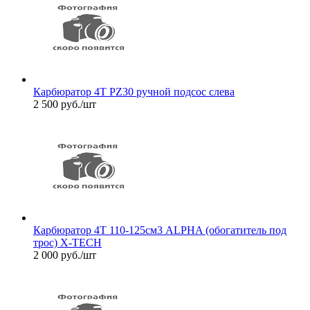
Карбюратор 4Т PZ30 ручной подсос слева
2 500
руб.
/шт
Карбюратор 4Т 110-125см3 ALPHA (обогатитель под
трос) X-TECH
2 000
руб.
/шт