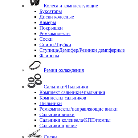
Колеса и комплектующие
Буксаторы
Диски колесные
Камеры
Покрышки
Ремкомплекты
Соски
Спицы/Трубки
Ступица/Демпфер/Резинки демпферные
Флиперы
Ремни охлаждения
Сальники/Пыльники
Комплект сальники+пыльники
Комплекты сальников
Пыльники
Ремкомплекты/направляющие вилки
Сальники вилки
Сальники коленвала/КПП/помпы
Сальники прочие
Свечи