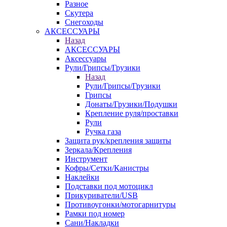
Разное
Скутера
Снегоходы
АКСЕССУАРЫ
Назад
АКСЕССУАРЫ
Аксессуары
Рули/Грипсы/Грузики
Назад
Рули/Грипсы/Грузики
Грипсы
Донаты/Грузики/Подушки
Крепление руля/проставки
Рули
Ручка газа
Защита рук/крепления защиты
Зеркала/Крепления
Инструмент
Кофры/Сетки/Канистры
Наклейки
Подставки под мотоцикл
Прикуриватели/USB
Противоугонки/мотогарнитуры
Рамки под номер
Сани/Накладки