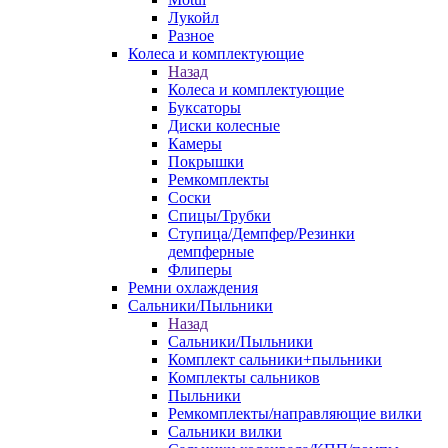
Лукойл
Разное
Колеса и комплектующие
Назад
Колеса и комплектующие
Буксаторы
Диски колесные
Камеры
Покрышки
Ремкомплекты
Соски
Спицы/Трубки
Ступица/Демпфер/Резинки
демпферные
Флиперы
Ремни охлаждения
Сальники/Пыльники
Назад
Сальники/Пыльники
Комплект сальники+пыльники
Комплекты сальников
Пыльники
Ремкомплекты/направляющие вилки
Сальники вилки