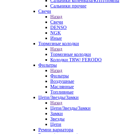
Сальники коленвала/КПП/помпы
Сальники прочие
Свечи
Назад
Свечи
DENSO
NGK
Иные
Тормозные колодки
Назад
Тормозные колодки
Колодки TRW/ FERODO
Фильтры
Назад
Фильтры
Воздушные
Маслянные
Топливные
Цепи/Звезды/Замки
Назад
Цепи/Звезды/Замки
Замки
Звезды
Цепи
Ремни вариатора