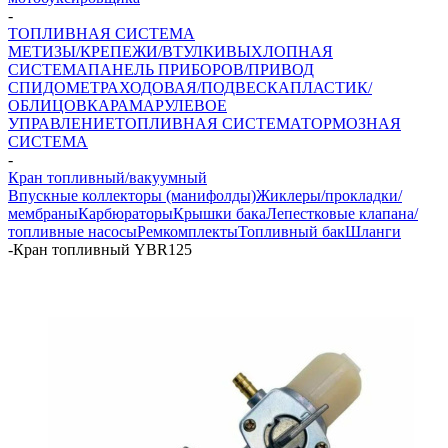
-
ТОПЛИВНАЯ СИСТЕМА
МЕТИЗЫ/КРЕПЕЖИ/ВТУЛКИ
ВЫХЛОПНАЯ
СИСТЕМА
ПАНЕЛЬ ПРИБОРОВ/ПРИВОД
СПИДОМЕТРА
ХОДОВАЯ/ПОДВЕСКА
ПЛАСТИК/
ОБЛИЦОВКА
РАМА
РУЛЕВОЕ
УПРАВЛЕНИЕ
ТОПЛИВНАЯ СИСТЕМА
ТОРМОЗНАЯ
СИСТЕМА
-
Кран топливный/вакуумный
Впускные коллекторы (манифолды)
Жиклеры/прокладки/
мембраны
Карбюраторы
Крышки бака
Лепестковые клапана/
топливные насосы
Ремкомплекты
Топливный бак
Шланги
-
Кран топливный YBR125