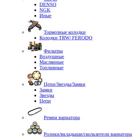
DENSO
NGK
Иные
Тормозные колодки
Колодки TRW/ FERODO
Фильтры
Воздушные
Маслянные
Топливные
Цепи/Звезды/Замки
Замки
Звезды
Цепи
Ремни вариатора
Ролики/вкладыши/скользители вариатора