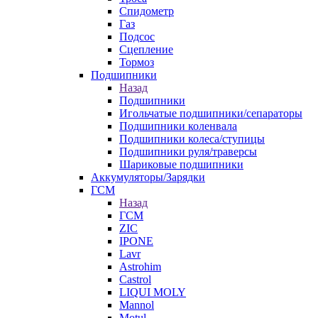
Спидометр
Газ
Подсос
Сцепление
Тормоз
Подшипники
Назад
Подшипники
Игольчатые подшипники/сепараторы
Подшипники коленвала
Подшипники колеса/ступицы
Подшипники руля/траверсы
Шариковые подшипники
Аккумуляторы/Зарядки
ГСМ
Назад
ГСМ
ZIC
IPONE
Lavr
Astrohim
Castrol
LIQUI MOLY
Mannol
Motul