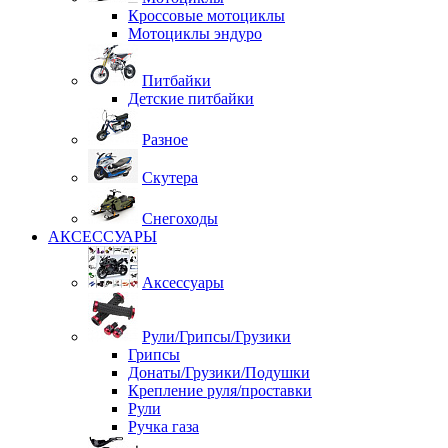
Кроссовые мотоциклы
Мотоциклы эндуро
Питбайки
Детские питбайки
Разное
Скутера
Снегоходы
АКСЕССУАРЫ
Аксессуары
Рули/Грипсы/Грузики
Грипсы
Донаты/Грузики/Подушки
Крепление руля/проставки
Рули
Ручка газа