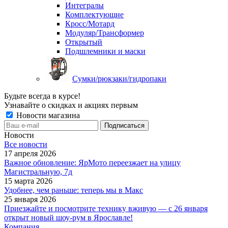
Интегралы
Комплектующие
Кросс/Мотард
Модуляр/Трансформер
Открытый
Подшлемники и маски
Сумки/рюкзаки/гидропаки
Будьте всегда в курсе!
Узнавайте о скидках и акциях первым
Новости магазина
Новости
Все новости
17 апреля 2026
Важное обновление: ЯрМото переезжает на улицу
Магистральную, 7д
15 марта 2026
Удобнее, чем раньше: теперь мы в Макс
25 января 2026
Приезжайте и посмотрите технику вживую — с 26 января
открыт новый шоу-рум в Ярославле!
Компания