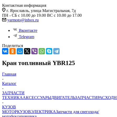
Контактная информация
г. Ярославль, улица Магистральная, 7д
ПН - СБ с 10.00 до 19.00 ВС с 10.00 до 17.00
yarmoto@inbox.ru
Вконтакте
Telegram
Поделиться
Кран топливный YBR125
Главная
-
Каталог
-
ЗАПЧАСТИ
ТЕХНИКА
АКСЕССУАРЫ
ДВИГАТЕЛЬ
ЗАПЧАСТИ
РАСХОД
-
КУЗОВ
МОТОР
КУЗОВ
ЭЛЕКТРИКА
Запчасти для снегохода/
мотобуксировщика