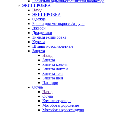
Ролики/вкладыши/скользители вариатора
ЭКИПИРОВКА
Назад
ЭКИПИРОВКА
Одежда
Брюки для мотокросса/эндуро
Джерси
Дождевики
Зимняя экипировка
Куртки
Штаны мотоциклетные
Защита
Назад
Защита
Защита колена
Защита локтей
Защита тела
Защита шеи
Панцири
Обувь
Назад
Обувь
Комплектующие
Мотоботы дорожные
Мотоботы кросс/эндуро