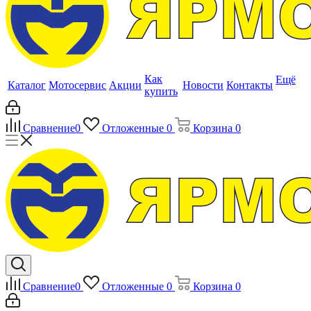
Как
Ещё
Каталог
Мотосервис
Акции
Новости
Контакты
купить
Сравнение
0
Отложенные
0
Корзина
0
Сравнение
0
Отложенные
0
Корзина
0