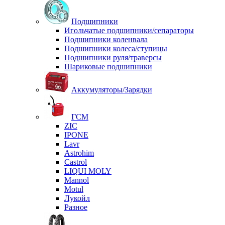
Подшипники
Игольчатые подшипники/сепараторы
Подшипники коленвала
Подшипники колеса/ступицы
Подшипники руля/траверсы
Шариковые подшипники
Аккумуляторы/Зарядки
ГСМ
ZIC
IPONE
Lavr
Astrohim
Castrol
LIQUI MOLY
Mannol
Motul
Лукойл
Разное