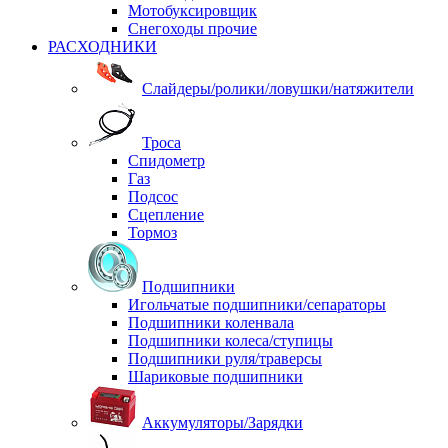
Мотобуксировщик
Снегоходы прочие
РАСХОДНИКИ
Слайдеры/ролики/ловушки/натяжители
Троса
Спидометр
Газ
Подсос
Сцепление
Тормоз
Подшипники
Игольчатые подшипники/сепараторы
Подшипники коленвала
Подшипники колеса/ступицы
Подшипники руля/траверсы
Шариковые подшипники
Аккумуляторы/Зарядки