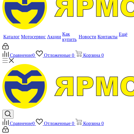
Как
Ещё
Каталог
Мотосервис
Акции
Новости
Контакты
купить
Сравнение
0
Отложенные
0
Корзина
0
Сравнение
0
Отложенные
0
Корзина
0