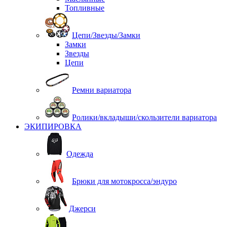
Топливные
Цепи/Звезды/Замки
Замки
Звезды
Цепи
Ремни вариатора
Ролики/вкладыши/скользители вариатора
ЭКИПИРОВКА
Одежда
Брюки для мотокросса/эндуро
Джерси