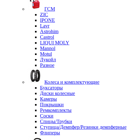
ГСМ
ZIC
IPONE
Lavr
Astrohim
Castrol
LIQUI MOLY
Mannol
Motul
Лукойл
Разное
Колеса и комплектующие
Буксаторы
Диски колесные
Камеры
Покрышки
Ремкомплекты
Соски
Спицы/Трубки
Ступица/Демпфер/Резинки демпферные
Флиперы