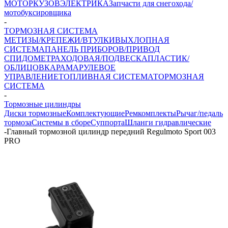
МОТОР
КУЗОВ
ЭЛЕКТРИКА
Запчасти для снегохода/
мотобуксировщика
-
ТОРМОЗНАЯ СИСТЕМА
МЕТИЗЫ/КРЕПЕЖИ/ВТУЛКИ
ВЫХЛОПНАЯ
СИСТЕМА
ПАНЕЛЬ ПРИБОРОВ/ПРИВОД
СПИДОМЕТРА
ХОДОВАЯ/ПОДВЕСКА
ПЛАСТИК/
ОБЛИЦОВКА
РАМА
РУЛЕВОЕ
УПРАВЛЕНИЕ
ТОПЛИВНАЯ СИСТЕМА
ТОРМОЗНАЯ
СИСТЕМА
-
Тормозные цилиндры
Диски тормозные
Комплектующие
Ремкомплекты
Рычаг/педаль
тормоза
Системы в сборе
Суппорта
Шланги гидравлические
-
Главный тормозной цилиндр передний Regulmoto Sport 003
PRO