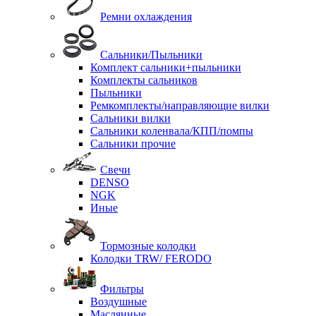
Ремни охлаждения
Сальники/Пыльники
Комплект сальники+пыльники
Комплекты сальников
Пыльники
Ремкомплекты/направляющие вилки
Сальники вилки
Сальники коленвала/КПП/помпы
Сальники прочие
Свечи
DENSO
NGK
Иные
Тормозные колодки
Колодки TRW/ FERODO
Фильтры
Воздушные
Маслянные