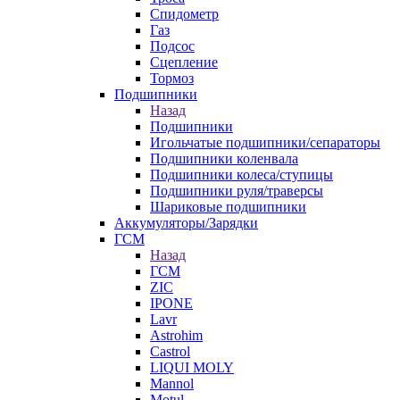
Спидометр
Газ
Подсос
Сцепление
Тормоз
Подшипники
Назад
Подшипники
Игольчатые подшипники/сепараторы
Подшипники коленвала
Подшипники колеса/ступицы
Подшипники руля/траверсы
Шариковые подшипники
Аккумуляторы/Зарядки
ГСМ
Назад
ГСМ
ZIC
IPONE
Lavr
Astrohim
Castrol
LIQUI MOLY
Mannol
Motul