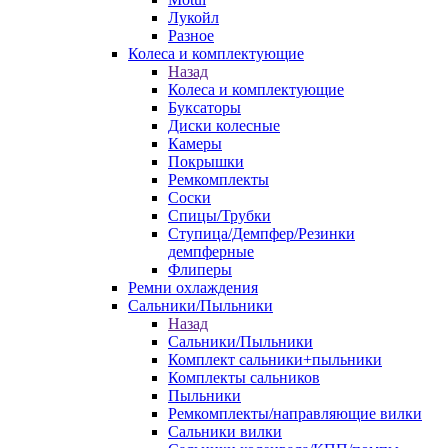
Лукойл
Разное
Колеса и комплектующие
Назад
Колеса и комплектующие
Буксаторы
Диски колесные
Камеры
Покрышки
Ремкомплекты
Соски
Спицы/Трубки
Ступица/Демпфер/Резинки
демпферные
Флиперы
Ремни охлаждения
Сальники/Пыльники
Назад
Сальники/Пыльники
Комплект сальники+пыльники
Комплекты сальников
Пыльники
Ремкомплекты/направляющие вилки
Сальники вилки