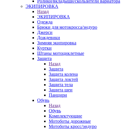
Ролики/вкладыши/скользители вариатора
ЭКИПИРОВКА
Назад
ЭКИПИРОВКА
Одежда
Брюки для мотокросса/эндуро
Джерси
Дождевики
Зимняя экипировка
Куртки
Штаны мотоциклетные
Защита
Назад
Защита
Защита колена
Защита локтей
Защита тела
Защита шеи
Панцири
Обувь
Назад
Обувь
Комплектующие
Мотоботы дорожные
Мотоботы кросс/эндуро