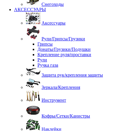
Снегоходы
АКСЕССУАРЫ
Аксессуары
Рули/Грипсы/Грузики
Грипсы
Донаты/Грузики/Подушки
Крепление руля/проставки
Рули
Ручка газа
Защита рук/крепления защиты
Зеркала/Крепления
Инструмент
Кофры/Сетки/Канистры
Наклейки