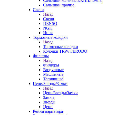
Сальники коленвала/КПП/помпы
Сальники прочие
Свечи
Назад
Свечи
DENSO
NGK
Иные
Тормозные колодки
Назад
Тормозные колодки
Колодки TRW/ FERODO
Фильтры
Назад
Фильтры
Воздушные
Маслянные
Топливные
Цепи/Звезды/Замки
Назад
Цепи/Звезды/Замки
Замки
Звезды
Цепи
Ремни вариатора