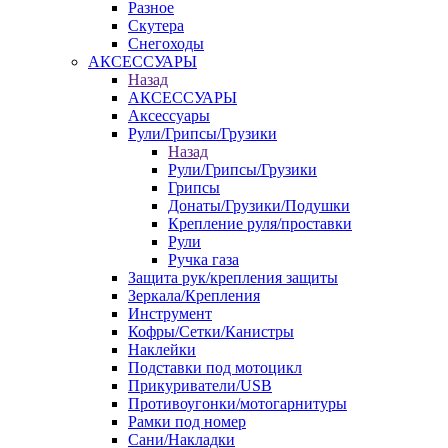
Разное
Скутера
Снегоходы
АКСЕССУАРЫ
Назад
АКСЕССУАРЫ
Аксессуары
Рули/Грипсы/Грузики
Назад
Рули/Грипсы/Грузики
Грипсы
Донаты/Грузики/Подушки
Крепление руля/проставки
Рули
Ручка газа
Защита рук/крепления защиты
Зеркала/Крепления
Инструмент
Кофры/Сетки/Канистры
Наклейки
Подставки под мотоцикл
Прикуриватели/USB
Противоугонки/мотогарнитуры
Рамки под номер
Сани/Накладки