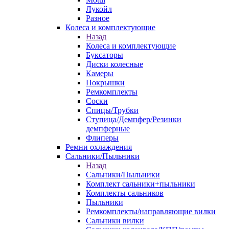
Лукойл
Разное
Колеса и комплектующие
Назад
Колеса и комплектующие
Буксаторы
Диски колесные
Камеры
Покрышки
Ремкомплекты
Соски
Спицы/Трубки
Ступица/Демпфер/Резинки
демпферные
Флиперы
Ремни охлаждения
Сальники/Пыльники
Назад
Сальники/Пыльники
Комплект сальники+пыльники
Комплекты сальников
Пыльники
Ремкомплекты/направляющие вилки
Сальники вилки