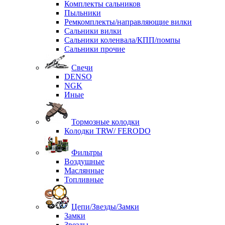
Комплекты сальников
Пыльники
Ремкомплекты/направляющие вилки
Сальники вилки
Сальники коленвала/КПП/помпы
Сальники прочие
Свечи
DENSO
NGK
Иные
Тормозные колодки
Колодки TRW/ FERODO
Фильтры
Воздушные
Маслянные
Топливные
Цепи/Звезды/Замки
Замки
Звезды