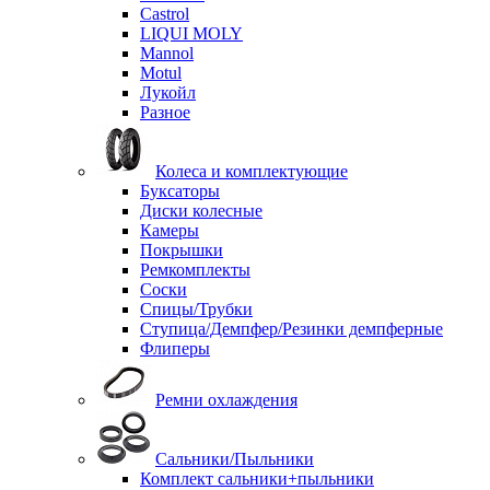
Castrol
LIQUI MOLY
Mannol
Motul
Лукойл
Разное
Колеса и комплектующие
Буксаторы
Диски колесные
Камеры
Покрышки
Ремкомплекты
Соски
Спицы/Трубки
Ступица/Демпфер/Резинки демпферные
Флиперы
Ремни охлаждения
Сальники/Пыльники
Комплект сальники+пыльники