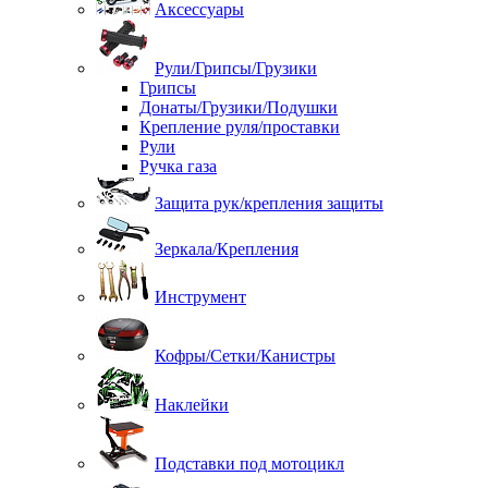
Аксессуары
Рули/Грипсы/Грузики
Грипсы
Донаты/Грузики/Подушки
Крепление руля/проставки
Рули
Ручка газа
Защита рук/крепления защиты
Зеркала/Крепления
Инструмент
Кофры/Сетки/Канистры
Наклейки
Подставки под мотоцикл