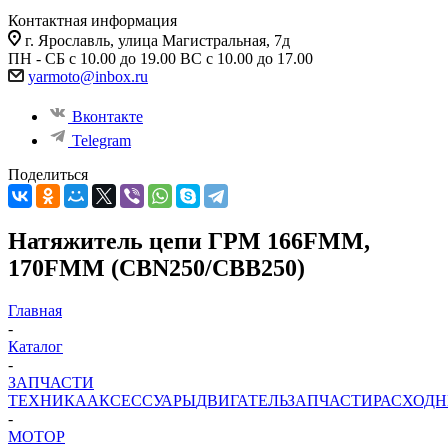
Контактная информация
г. Ярославль, улица Магистральная, 7д
ПН - СБ с 10.00 до 19.00 ВС с 10.00 до 17.00
yarmoto@inbox.ru
Вконтакте
Telegram
Поделиться
Натяжитель цепи ГРМ 166FMM,
170FMM (CBN250/CBB250)
Главная
-
Каталог
-
ЗАПЧАСТИ
ТЕХНИКА
АКСЕССУАРЫ
ДВИГАТЕЛЬ
ЗАПЧАСТИ
РАСХОД
-
МОТОР