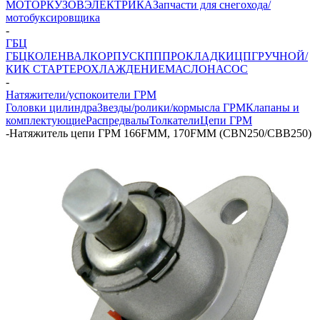
МОТОР
КУЗОВ
ЭЛЕКТРИКА
Запчасти для снегохода/
мотобуксировщика
-
ГБЦ
ГБЦ
КОЛЕНВАЛ
КОРПУС
КПП
ПРОКЛАДКИ
ЦПГ
РУЧНОЙ/
КИК СТАРТЕР
ОХЛАЖДЕНИЕ
МАСЛОНАСОС
-
Натяжители/успокоители ГРМ
Головки цилиндра
Звезды/ролики/кормысла ГРМ
Клапаны и
комплектующие
Распредвалы
Толкатели
Цепи ГРМ
-
Натяжитель цепи ГРМ 166FMM, 170FMM (CBN250/CBB250)