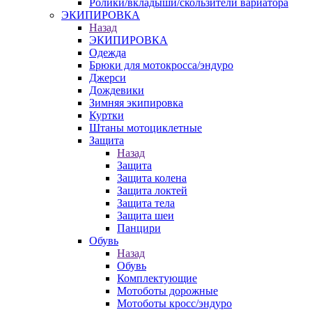
Ролики/вкладыши/скользители вариатора
ЭКИПИРОВКА
Назад
ЭКИПИРОВКА
Одежда
Брюки для мотокросса/эндуро
Джерси
Дождевики
Зимняя экипировка
Куртки
Штаны мотоциклетные
Защита
Назад
Защита
Защита колена
Защита локтей
Защита тела
Защита шеи
Панцири
Обувь
Назад
Обувь
Комплектующие
Мотоботы дорожные
Мотоботы кросс/эндуро