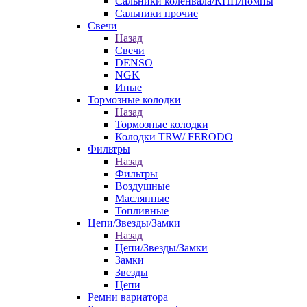
Сальники коленвала/КПП/помпы
Сальники прочие
Свечи
Назад
Свечи
DENSO
NGK
Иные
Тормозные колодки
Назад
Тормозные колодки
Колодки TRW/ FERODO
Фильтры
Назад
Фильтры
Воздушные
Маслянные
Топливные
Цепи/Звезды/Замки
Назад
Цепи/Звезды/Замки
Замки
Звезды
Цепи
Ремни вариатора