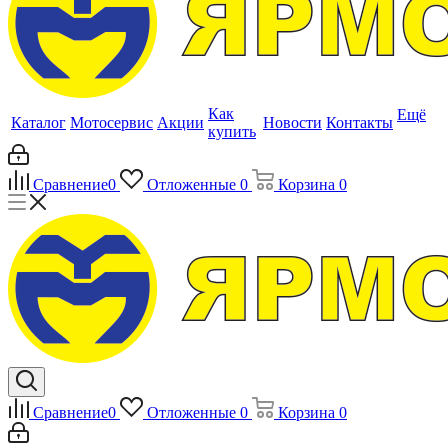
Как
Ещё
Каталог
Мотосервис
Акции
Новости
Контакты
купить
Сравнение
0
Отложенные
0
Корзина
0
Сравнение
0
Отложенные
0
Корзина
0