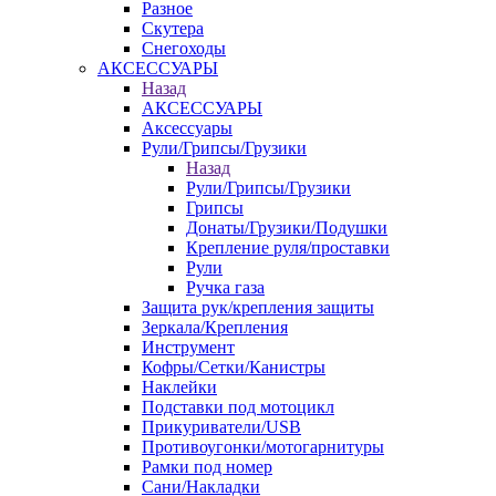
Разное
Скутера
Снегоходы
АКСЕССУАРЫ
Назад
АКСЕССУАРЫ
Аксессуары
Рули/Грипсы/Грузики
Назад
Рули/Грипсы/Грузики
Грипсы
Донаты/Грузики/Подушки
Крепление руля/проставки
Рули
Ручка газа
Защита рук/крепления защиты
Зеркала/Крепления
Инструмент
Кофры/Сетки/Канистры
Наклейки
Подставки под мотоцикл
Прикуриватели/USB
Противоугонки/мотогарнитуры
Рамки под номер
Сани/Накладки