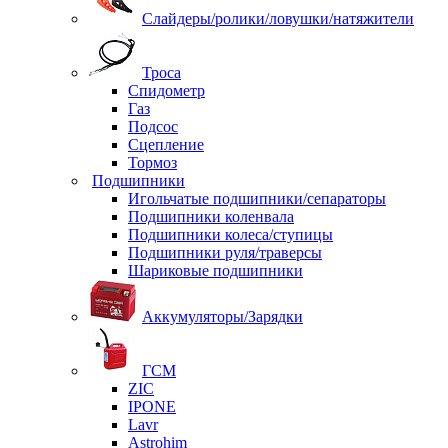
Слайдеры/ролики/ловушки/натяжители
Троса
Спидометр
Газ
Подсос
Сцепление
Тормоз
Подшипники
Игольчатые подшипники/сепараторы
Подшипники коленвала
Подшипники колеса/ступицы
Подшипники руля/траверсы
Шариковые подшипники
Аккумуляторы/Зарядки
ГСМ
ZIC
IPONE
Lavr
Astrohim