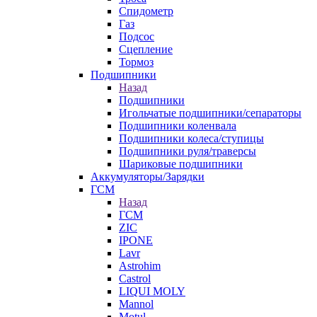
Спидометр
Газ
Подсос
Сцепление
Тормоз
Подшипники
Назад
Подшипники
Игольчатые подшипники/сепараторы
Подшипники коленвала
Подшипники колеса/ступицы
Подшипники руля/траверсы
Шариковые подшипники
Аккумуляторы/Зарядки
ГСМ
Назад
ГСМ
ZIC
IPONE
Lavr
Astrohim
Castrol
LIQUI MOLY
Mannol
Motul