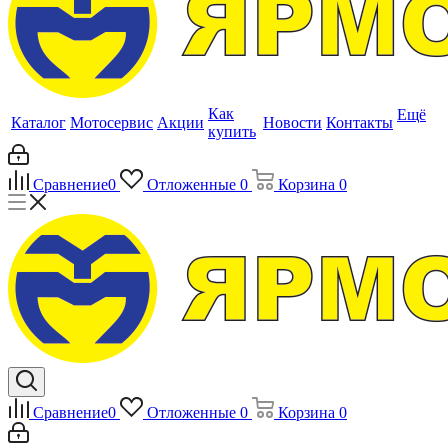
Как
Ещё
Каталог
Мотосервис
Акции
Новости
Контакты
купить
Сравнение
0
Отложенные
0
Корзина
0
Сравнение
0
Отложенные
0
Корзина
0