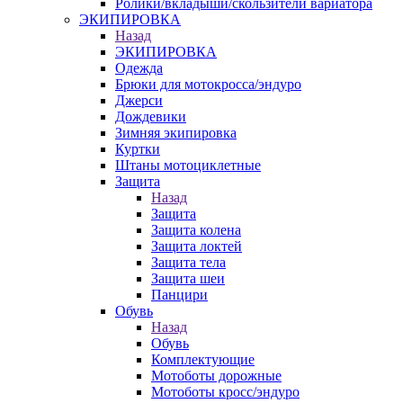
Ролики/вкладыши/скользители вариатора
ЭКИПИРОВКА
Назад
ЭКИПИРОВКА
Одежда
Брюки для мотокросса/эндуро
Джерси
Дождевики
Зимняя экипировка
Куртки
Штаны мотоциклетные
Защита
Назад
Защита
Защита колена
Защита локтей
Защита тела
Защита шеи
Панцири
Обувь
Назад
Обувь
Комплектующие
Мотоботы дорожные
Мотоботы кросс/эндуро