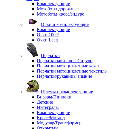
Комплектующие
Мотоботы дорожные
Мотоботы кросс/эндуро
Очки и комплектующие
Комплектующие
Очки 100%
Очки Leatt
Перчатки
Перчатки мотокросс/эндуро
Перчатки мотоциклетные кожа
Перчатки мотоциклетные текстиль
Перчатки/рукавицы зимние
Шлемы и комплектующие
Визоры/Пинлоки
Детские
Интегралы
Комплектующие
Кросс/Мотард
Модуляр/Трансформер
Открытый