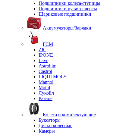
Подшипники колеса/ступицы
Подшипники руля/траверсы
Шариковые подшипники
Аккумуляторы/Зарядки
ГСМ
ZIC
IPONE
Lavr
Astrohim
Castrol
LIQUI MOLY
Mannol
Motul
Лукойл
Разное
Колеса и комплектующие
Буксаторы
Диски колесные
Камеры