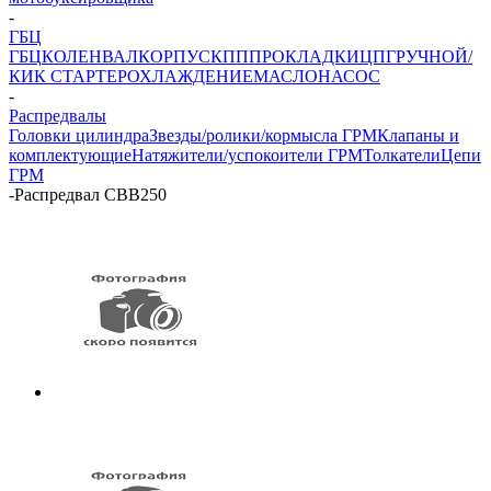
-
ГБЦ
ГБЦ
КОЛЕНВАЛ
КОРПУС
КПП
ПРОКЛАДКИ
ЦПГ
РУЧНОЙ/
КИК СТАРТЕР
ОХЛАЖДЕНИЕ
МАСЛОНАСОС
-
Распредвалы
Головки цилиндра
Звезды/ролики/кормысла ГРМ
Клапаны и
комплектующие
Натяжители/успокоители ГРМ
Толкатели
Цепи
ГРМ
-
Распредвал CBB250