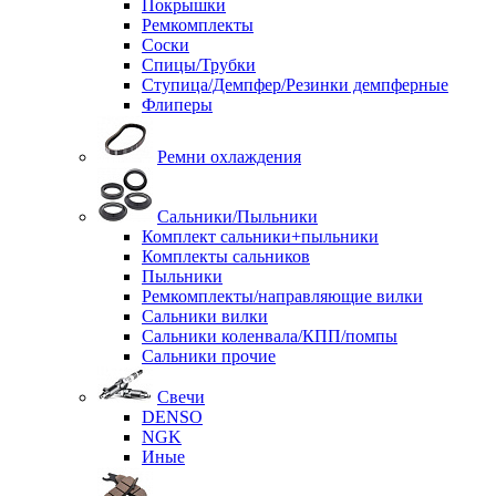
Покрышки
Ремкомплекты
Соски
Спицы/Трубки
Ступица/Демпфер/Резинки демпферные
Флиперы
Ремни охлаждения
Сальники/Пыльники
Комплект сальники+пыльники
Комплекты сальников
Пыльники
Ремкомплекты/направляющие вилки
Сальники вилки
Сальники коленвала/КПП/помпы
Сальники прочие
Свечи
DENSO
NGK
Иные