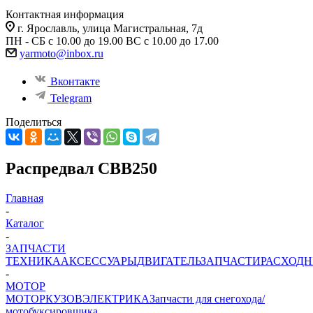
Контактная информация
г. Ярославль, улица Магистральная, 7д
ПН - СБ с 10.00 до 19.00 ВС с 10.00 до 17.00
yarmoto@inbox.ru
Вконтакте
Telegram
Поделиться
Распредвал CBB250
Главная
-
Каталог
-
ЗАПЧАСТИ
ТЕХНИКА
АКСЕССУАРЫ
ДВИГАТЕЛЬ
ЗАПЧАСТИ
РАСХОД
-
МОТОР
МОТОР
КУЗОВ
ЭЛЕКТРИКА
Запчасти для снегохода/
мотобуксировщика