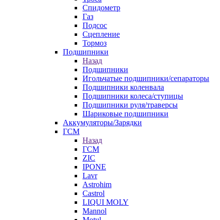
Спидометр
Газ
Подсос
Сцепление
Тормоз
Подшипники
Назад
Подшипники
Игольчатые подшипники/сепараторы
Подшипники коленвала
Подшипники колеса/ступицы
Подшипники руля/траверсы
Шариковые подшипники
Аккумуляторы/Зарядки
ГСМ
Назад
ГСМ
ZIC
IPONE
Lavr
Astrohim
Castrol
LIQUI MOLY
Mannol
Motul