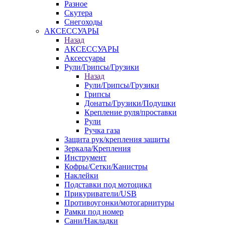
Разное
Скутера
Снегоходы
АКСЕССУАРЫ
Назад
АКСЕССУАРЫ
Аксессуары
Рули/Грипсы/Грузики
Назад
Рули/Грипсы/Грузики
Грипсы
Донаты/Грузики/Подушки
Крепление руля/проставки
Рули
Ручка газа
Защита рук/крепления защиты
Зеркала/Крепления
Инструмент
Кофры/Сетки/Канистры
Наклейки
Подставки под мотоцикл
Прикуриватели/USB
Противоугонки/мотогарнитуры
Рамки под номер
Сани/Накладки