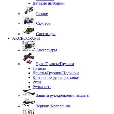
Детские питбайки
Разное
Скутера
Снегоходы
АКСЕССУАРЫ
Аксессуары
Рули/Грипсы/Грузики
Грипсы
Донаты/Грузики/Подушки
Крепление руля/проставки
Рули
Ручка газа
Защита рук/крепления защиты
Зеркала/Крепления