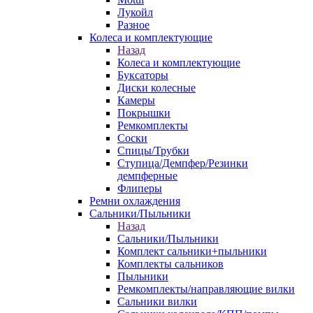
Лукойл
Разное
Колеса и комплектующие
Назад
Колеса и комплектующие
Буксаторы
Диски колесные
Камеры
Покрышки
Ремкомплекты
Соски
Спицы/Трубки
Ступица/Демпфер/Резинки
демпферные
Флиперы
Ремни охлаждения
Сальники/Пыльники
Назад
Сальники/Пыльники
Комплект сальники+пыльники
Комплекты сальников
Пыльники
Ремкомплекты/направляющие вилки
Сальники вилки