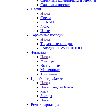
Сальники коленвала/КПП/помпы
Сальники прочие
Свечи
Назад
Свечи
DENSO
NGK
Иные
Тормозные колодки
Назад
Тормозные колодки
Колодки TRW/ FERODO
Фильтры
Назад
Фильтры
Воздушные
Маслянные
Топливные
Цепи/Звезды/Замки
Назад
Цепи/Звезды/Замки
Замки
Звезды
Цепи
Ремни вариатора