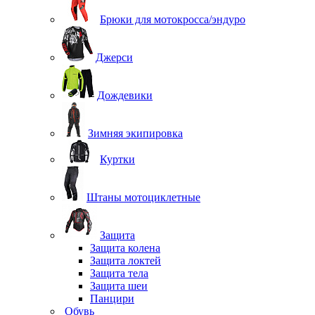
Брюки для мотокросса/эндуро
Джерси
Дождевики
Зимняя экипировка
Куртки
Штаны мотоциклетные
Защита
Защита колена
Защита локтей
Защита тела
Защита шеи
Панцири
Обувь