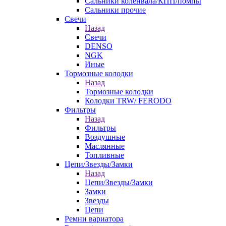
Сальники коленвала/КПП/помпы
Сальники прочие
Свечи
Назад
Свечи
DENSO
NGK
Иные
Тормозные колодки
Назад
Тормозные колодки
Колодки TRW/ FERODO
Фильтры
Назад
Фильтры
Воздушные
Маслянные
Топливные
Цепи/Звезды/Замки
Назад
Цепи/Звезды/Замки
Замки
Звезды
Цепи
Ремни вариатора