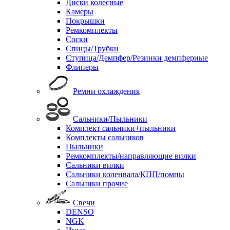
Диски колесные
Камеры
Покрышки
Ремкомплекты
Соски
Спицы/Трубки
Ступица/Демпфер/Резинки демпферные
Флиперы
Ремни охлаждения
Сальники/Пыльники
Комплект сальники+пыльники
Комплекты сальников
Пыльники
Ремкомплекты/направляющие вилки
Сальники вилки
Сальники коленвала/КПП/помпы
Сальники прочие
Свечи
DENSO
NGK