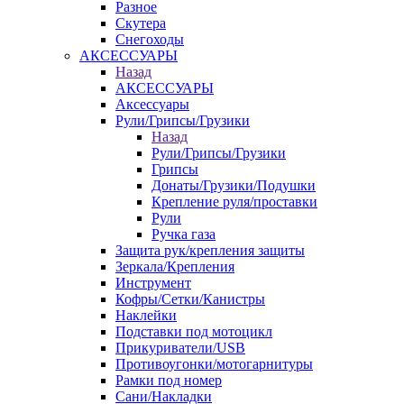
Разное
Скутера
Снегоходы
АКСЕССУАРЫ
Назад
АКСЕССУАРЫ
Аксессуары
Рули/Грипсы/Грузики
Назад
Рули/Грипсы/Грузики
Грипсы
Донаты/Грузики/Подушки
Крепление руля/проставки
Рули
Ручка газа
Защита рук/крепления защиты
Зеркала/Крепления
Инструмент
Кофры/Сетки/Канистры
Наклейки
Подставки под мотоцикл
Прикуриватели/USB
Противоугонки/мотогарнитуры
Рамки под номер
Сани/Накладки