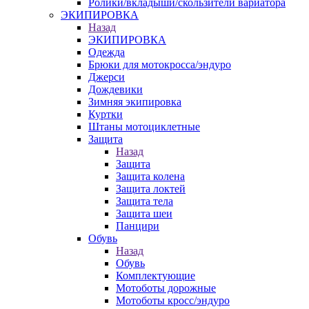
Ролики/вкладыши/скользители вариатора
ЭКИПИРОВКА
Назад
ЭКИПИРОВКА
Одежда
Брюки для мотокросса/эндуро
Джерси
Дождевики
Зимняя экипировка
Куртки
Штаны мотоциклетные
Защита
Назад
Защита
Защита колена
Защита локтей
Защита тела
Защита шеи
Панцири
Обувь
Назад
Обувь
Комплектующие
Мотоботы дорожные
Мотоботы кросс/эндуро