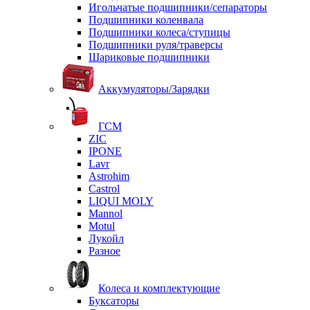
Игольчатые подшипники/сепараторы
Подшипники коленвала
Подшипники колеса/ступицы
Подшипники руля/траверсы
Шариковые подшипники
Аккумуляторы/Зарядки
ГСМ
ZIC
IPONE
Lavr
Astrohim
Castrol
LIQUI MOLY
Mannol
Motul
Лукойл
Разное
Колеса и комплектующие
Буксаторы