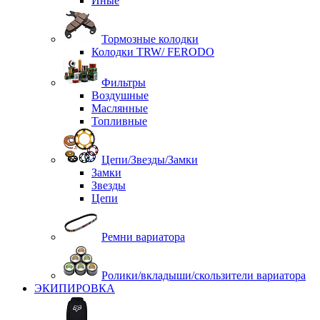
Иные
Тормозные колодки
Колодки TRW/ FERODO
Фильтры
Воздушные
Маслянные
Топливные
Цепи/Звезды/Замки
Замки
Звезды
Цепи
Ремни вариатора
Ролики/вкладыши/скользители вариатора
ЭКИПИРОВКА