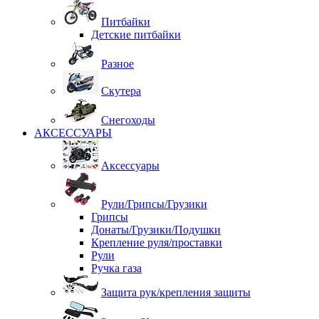
Питбайки
Детские питбайки
Разное
Скутера
Снегоходы
АКСЕССУАРЫ
Аксессуары
Рули/Грипсы/Грузики
Грипсы
Донаты/Грузики/Подушки
Крепление руля/проставки
Рули
Ручка газа
Защита рук/крепления защиты