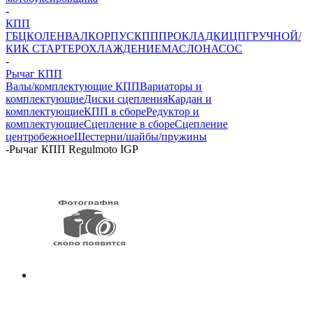
-
КПП
ГБЦ
КОЛЕНВАЛ
КОРПУС
КПП
ПРОКЛАДКИ
ЦПГ
РУЧНОЙ/
КИК СТАРТЕР
ОХЛАЖДЕНИЕ
МАСЛОНАСОС
-
Рычаг КПП
Валы/комплектующие КПП
Вариаторы и
комплектующие
Диски сцепления
Кардан и
комплектующие
КПП в сборе
Редуктор и
комплектующие
Сцепление в сборе
Сцепление
центробежное
Шестерни/шайбы/пружины
-
Рычаг КПП Regulmoto IGP