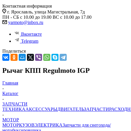
Контактная информация
г. Ярославль, улица Магистральная, 7д
ПН - СБ с 10.00 до 19.00 ВС с 10.00 до 17.00
yarmoto@inbox.ru
Вконтакте
Telegram
Поделиться
Рычаг КПП Regulmoto IGP
Главная
-
Каталог
-
ЗАПЧАСТИ
ТЕХНИКА
АКСЕССУАРЫ
ДВИГАТЕЛЬ
ЗАПЧАСТИ
РАСХОД
-
МОТОР
МОТОР
КУЗОВ
ЭЛЕКТРИКА
Запчасти для снегохода/
мотобуксировщика