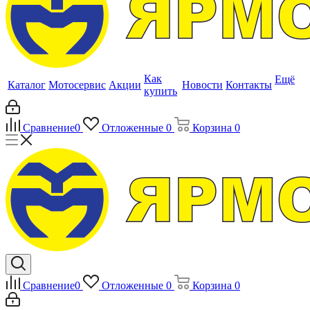
Как
Ещё
Каталог
Мотосервис
Акции
Новости
Контакты
купить
Сравнение
0
Отложенные
0
Корзина
0
Сравнение
0
Отложенные
0
Корзина
0