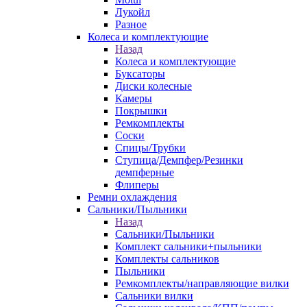
Лукойл
Разное
Колеса и комплектующие
Назад
Колеса и комплектующие
Буксаторы
Диски колесные
Камеры
Покрышки
Ремкомплекты
Соски
Спицы/Трубки
Ступица/Демпфер/Резинки
демпферные
Флиперы
Ремни охлаждения
Сальники/Пыльники
Назад
Сальники/Пыльники
Комплект сальники+пыльники
Комплекты сальников
Пыльники
Ремкомплекты/направляющие вилки
Сальники вилки