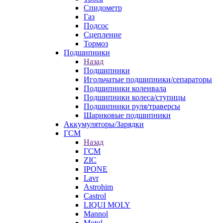
Спидометр
Газ
Подсос
Сцепление
Тормоз
Подшипники
Назад
Подшипники
Игольчатые подшипники/сепараторы
Подшипники коленвала
Подшипники колеса/ступицы
Подшипники руля/траверсы
Шариковые подшипники
Аккумуляторы/Зарядки
ГСМ
Назад
ГСМ
ZIC
IPONE
Lavr
Astrohim
Castrol
LIQUI MOLY
Mannol
Motul