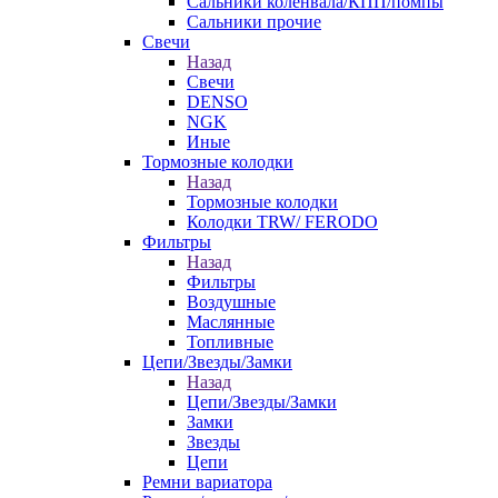
Сальники коленвала/КПП/помпы
Сальники прочие
Свечи
Назад
Свечи
DENSO
NGK
Иные
Тормозные колодки
Назад
Тормозные колодки
Колодки TRW/ FERODO
Фильтры
Назад
Фильтры
Воздушные
Маслянные
Топливные
Цепи/Звезды/Замки
Назад
Цепи/Звезды/Замки
Замки
Звезды
Цепи
Ремни вариатора