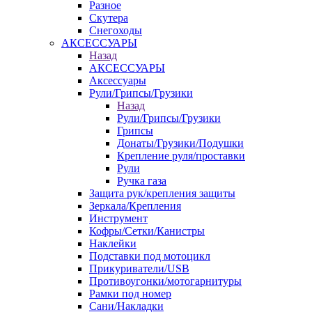
Разное
Скутера
Снегоходы
АКСЕССУАРЫ
Назад
АКСЕССУАРЫ
Аксессуары
Рули/Грипсы/Грузики
Назад
Рули/Грипсы/Грузики
Грипсы
Донаты/Грузики/Подушки
Крепление руля/проставки
Рули
Ручка газа
Защита рук/крепления защиты
Зеркала/Крепления
Инструмент
Кофры/Сетки/Канистры
Наклейки
Подставки под мотоцикл
Прикуриватели/USB
Противоугонки/мотогарнитуры
Рамки под номер
Сани/Накладки