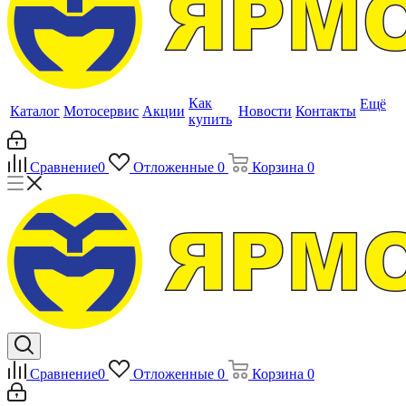
Как
Ещё
Каталог
Мотосервис
Акции
Новости
Контакты
купить
Сравнение
0
Отложенные
0
Корзина
0
Сравнение
0
Отложенные
0
Корзина
0