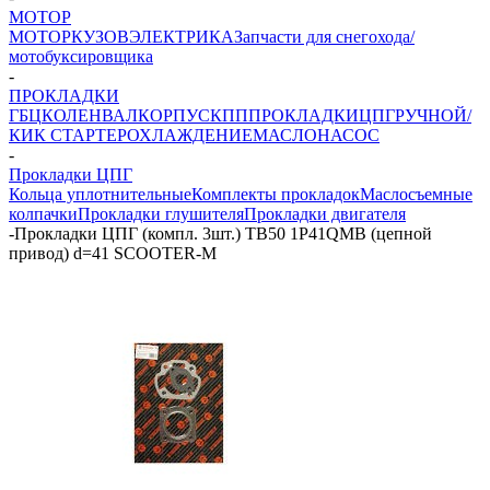
МОТОР
МОТОР
КУЗОВ
ЭЛЕКТРИКА
Запчасти для снегохода/
мотобуксировщика
-
ПРОКЛАДКИ
ГБЦ
КОЛЕНВАЛ
КОРПУС
КПП
ПРОКЛАДКИ
ЦПГ
РУЧНОЙ/
КИК СТАРТЕР
ОХЛАЖДЕНИЕ
МАСЛОНАСОС
-
Прокладки ЦПГ
Кольца уплотнительные
Комплекты прокладок
Маслосъемные
колпачки
Прокладки глушителя
Прокладки двигателя
-
Прокладки ЦПГ (компл. 3шт.) TB50 1P41QMB (цепной
привод) d=41 SCOOTER-M