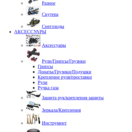
Разное
Скутера
Снегоходы
АКСЕССУАРЫ
Аксессуары
Рули/Грипсы/Грузики
Грипсы
Донаты/Грузики/Подушки
Крепление руля/проставки
Рули
Ручка газа
Защита рук/крепления защиты
Зеркала/Крепления
Инструмент