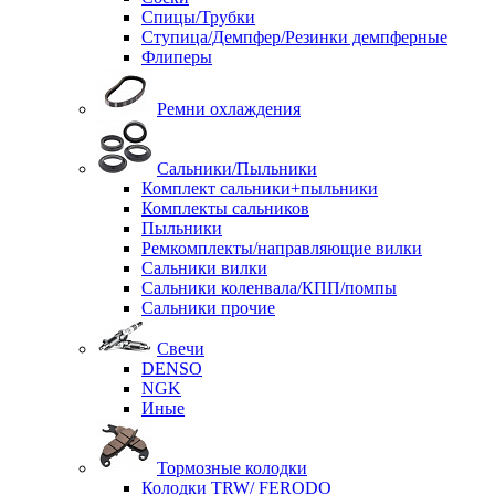
Спицы/Трубки
Ступица/Демпфер/Резинки демпферные
Флиперы
Ремни охлаждения
Сальники/Пыльники
Комплект сальники+пыльники
Комплекты сальников
Пыльники
Ремкомплекты/направляющие вилки
Сальники вилки
Сальники коленвала/КПП/помпы
Сальники прочие
Свечи
DENSO
NGK
Иные
Тормозные колодки
Колодки TRW/ FERODO