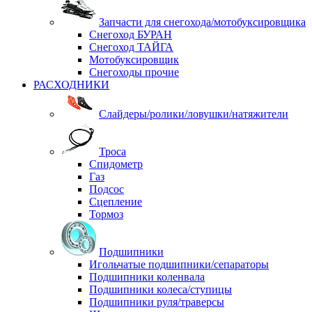
Запчасти для снегохода/мотобуксировщика
Снегоход БУРАН
Снегоход ТАЙГА
Мотобуксировщик
Снегоходы прочие
РАСХОДНИКИ
Слайдеры/ролики/ловушки/натяжители
Троса
Спидометр
Газ
Подсос
Сцепление
Тормоз
Подшипники
Игольчатые подшипники/сепараторы
Подшипники коленвала
Подшипники колеса/ступицы
Подшипники руля/траверсы