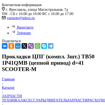
Контактная информация
г. Ярославль, улица Магистральная, 7д
ПН - СБ с 10.00 до 19.00 ВС с 10.00 до 17.00
yarmoto@inbox.ru
Вконтакте
Telegram
Поделиться
Прокладки ЦПГ (компл. 3шт.) TB50
1P41QMB (цепной привод) d=41
SCOOTER-M
Главная
-
Каталог
-
ЗАПЧАСТИ
ТЕХНИКА
АКСЕССУАРЫ
ДВИГАТЕЛЬ
ЗАПЧАСТИ
РАСХОД
-