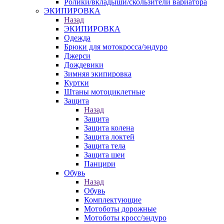
Ролики/вкладыши/скользители вариатора
ЭКИПИРОВКА
Назад
ЭКИПИРОВКА
Одежда
Брюки для мотокросса/эндуро
Джерси
Дождевики
Зимняя экипировка
Куртки
Штаны мотоциклетные
Защита
Назад
Защита
Защита колена
Защита локтей
Защита тела
Защита шеи
Панцири
Обувь
Назад
Обувь
Комплектующие
Мотоботы дорожные
Мотоботы кросс/эндуро