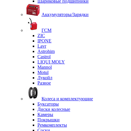
Шариковые подшипники
Аккумуляторы/Зарядки
ГСМ
ZIC
IPONE
Lavr
Astrohim
Castrol
LIQUI MOLY
Mannol
Motul
Лукойл
Разное
Колеса и комплектующие
Буксаторы
Диски колесные
Камеры
Покрышки
Ремкомплекты
Соски