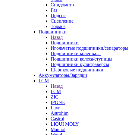
Спидометр
Газ
Подсос
Сцепление
Тормоз
Подшипники
Назад
Подшипники
Игольчатые подшипники/сепараторы
Подшипники коленвала
Подшипники колеса/ступицы
Подшипники руля/траверсы
Шариковые подшипники
Аккумуляторы/Зарядки
ГСМ
Назад
ГСМ
ZIC
IPONE
Lavr
Astrohim
Castrol
LIQUI MOLY
Mannol
Motul