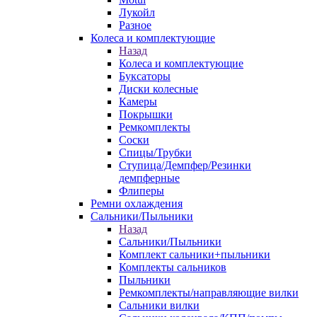
Лукойл
Разное
Колеса и комплектующие
Назад
Колеса и комплектующие
Буксаторы
Диски колесные
Камеры
Покрышки
Ремкомплекты
Соски
Спицы/Трубки
Ступица/Демпфер/Резинки
демпферные
Флиперы
Ремни охлаждения
Сальники/Пыльники
Назад
Сальники/Пыльники
Комплект сальники+пыльники
Комплекты сальников
Пыльники
Ремкомплекты/направляющие вилки
Сальники вилки