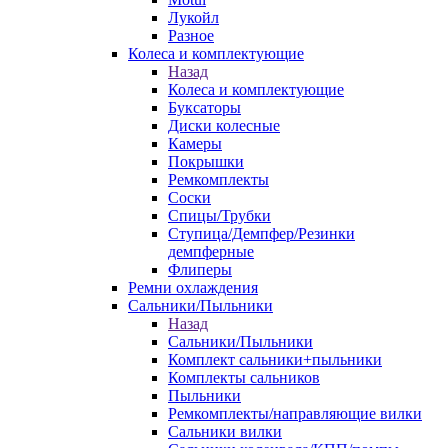
Лукойл
Разное
Колеса и комплектующие
Назад
Колеса и комплектующие
Буксаторы
Диски колесные
Камеры
Покрышки
Ремкомплекты
Соски
Спицы/Трубки
Ступица/Демпфер/Резинки
демпферные
Флиперы
Ремни охлаждения
Сальники/Пыльники
Назад
Сальники/Пыльники
Комплект сальники+пыльники
Комплекты сальников
Пыльники
Ремкомплекты/направляющие вилки
Сальники вилки