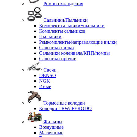
Ремни охлаждения
Сальники/Пыльники
Комплект сальники+пыльники
Комплекты сальников
Пыльники
Ремкомплекты/направляющие вилки
Сальники вилки
Сальники коленвала/КПП/помпы
Сальники прочие
Свечи
DENSO
NGK
Иные
Тормозные колодки
Колодки TRW/ FERODO
Фильтры
Воздушные
Маслянные