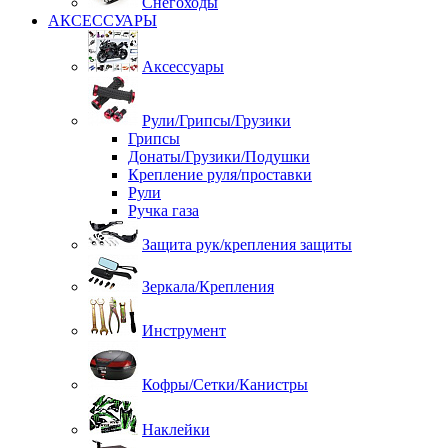
Снегоходы
АКСЕССУАРЫ
Аксессуары
Рули/Грипсы/Грузики
Грипсы
Донаты/Грузики/Подушки
Крепление руля/проставки
Рули
Ручка газа
Защита рук/крепления защиты
Зеркала/Крепления
Инструмент
Кофры/Сетки/Канистры
Наклейки