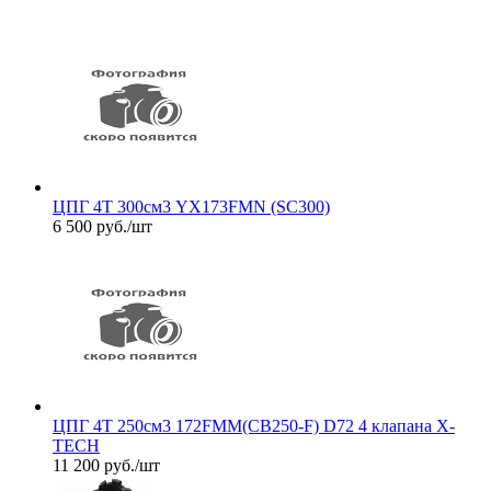
ЦПГ 4Т 300см3 YX173FMN (SC300)
6 500
руб.
/шт
ЦПГ 4Т 250см3 172FMM(CB250-F) D72 4 клапана X-
TECH
11 200
руб.
/шт