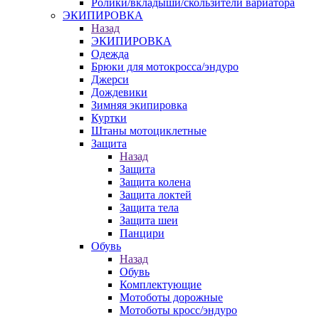
Ролики/вкладыши/скользители вариатора
ЭКИПИРОВКА
Назад
ЭКИПИРОВКА
Одежда
Брюки для мотокросса/эндуро
Джерси
Дождевики
Зимняя экипировка
Куртки
Штаны мотоциклетные
Защита
Назад
Защита
Защита колена
Защита локтей
Защита тела
Защита шеи
Панцири
Обувь
Назад
Обувь
Комплектующие
Мотоботы дорожные
Мотоботы кросс/эндуро