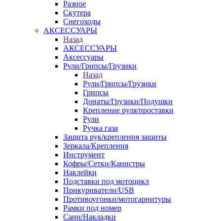
Разное
Скутера
Снегоходы
АКСЕССУАРЫ
Назад
АКСЕССУАРЫ
Аксессуары
Рули/Грипсы/Грузики
Назад
Рули/Грипсы/Грузики
Грипсы
Донаты/Грузики/Подушки
Крепление руля/проставки
Рули
Ручка газа
Защита рук/крепления защиты
Зеркала/Крепления
Инструмент
Кофры/Сетки/Канистры
Наклейки
Подставки под мотоцикл
Прикуриватели/USB
Противоугонки/мотогарнитуры
Рамки под номер
Сани/Накладки