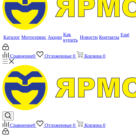
Как
Ещё
Каталог
Мотосервис
Акции
Новости
Контакты
купить
Сравнение
0
Отложенные
0
Корзина
0
Сравнение
0
Отложенные
0
Корзина
0