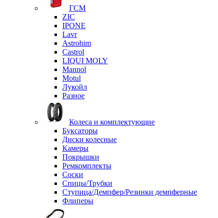
ГСМ
ZIC
IPONE
Lavr
Astrohim
Castrol
LIQUI MOLY
Mannol
Motul
Лукойл
Разное
Колеса и комплектующие
Буксаторы
Диски колесные
Камеры
Покрышки
Ремкомплекты
Соски
Спицы/Трубки
Ступица/Демпфер/Резинки демпферные
Флиперы