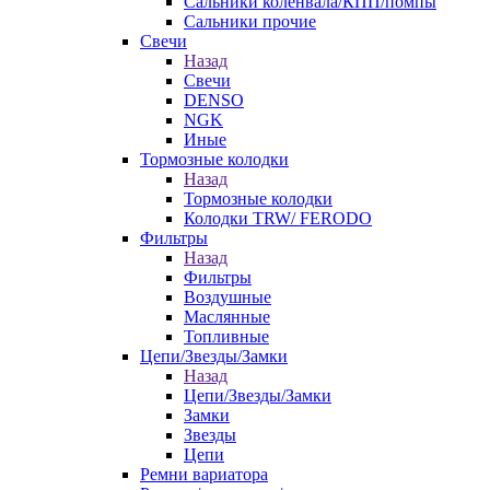
Сальники коленвала/КПП/помпы
Сальники прочие
Свечи
Назад
Свечи
DENSO
NGK
Иные
Тормозные колодки
Назад
Тормозные колодки
Колодки TRW/ FERODO
Фильтры
Назад
Фильтры
Воздушные
Маслянные
Топливные
Цепи/Звезды/Замки
Назад
Цепи/Звезды/Замки
Замки
Звезды
Цепи
Ремни вариатора