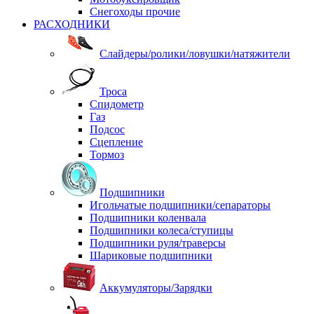
Снегоходы прочие
РАСХОДНИКИ
Слайдеры/ролики/ловушки/натяжители
Троса
Спидометр
Газ
Подсос
Сцепление
Тормоз
Подшипники
Игольчатые подшипники/сепараторы
Подшипники коленвала
Подшипники колеса/ступицы
Подшипники руля/траверсы
Шариковые подшипники
Аккумуляторы/Зарядки