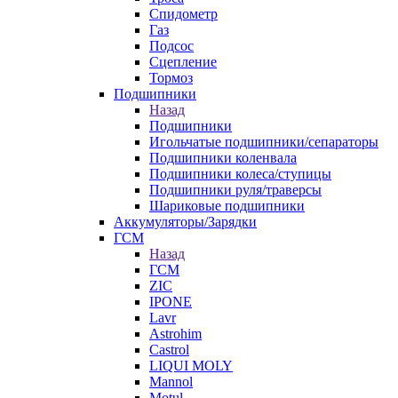
Спидометр
Газ
Подсос
Сцепление
Тормоз
Подшипники
Назад
Подшипники
Игольчатые подшипники/сепараторы
Подшипники коленвала
Подшипники колеса/ступицы
Подшипники руля/траверсы
Шариковые подшипники
Аккумуляторы/Зарядки
ГСМ
Назад
ГСМ
ZIC
IPONE
Lavr
Astrohim
Castrol
LIQUI MOLY
Mannol
Motul