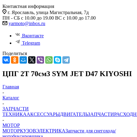
Контактная информация
г. Ярославль, улица Магистральная, 7д
ПН - СБ с 10.00 до 19.00 ВС с 10.00 до 17.00
yarmoto@inbox.ru
Вконтакте
Telegram
Поделиться
ЦПГ 2T 70см3 SYM JET D47 KIYOSHI
Главная
-
Каталог
-
ЗАПЧАСТИ
ТЕХНИКА
АКСЕССУАРЫ
ДВИГАТЕЛЬ
ЗАПЧАСТИ
РАСХОД
-
МОТОР
МОТОР
КУЗОВ
ЭЛЕКТРИКА
Запчасти для снегохода/
мотобуксировщика