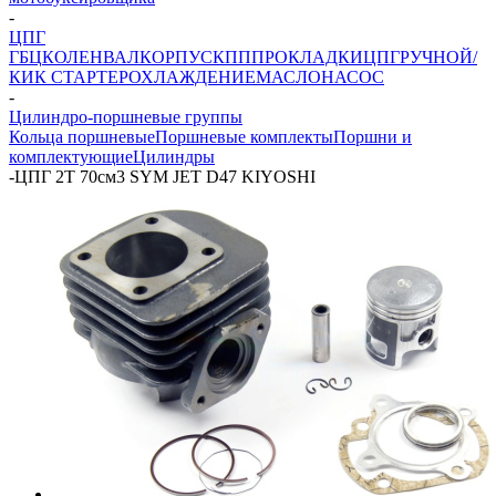
-
ЦПГ
ГБЦ
КОЛЕНВАЛ
КОРПУС
КПП
ПРОКЛАДКИ
ЦПГ
РУЧНОЙ/
КИК СТАРТЕР
ОХЛАЖДЕНИЕ
МАСЛОНАСОС
-
Цилиндро-поршневые группы
Кольца поршневые
Поршневые комплекты
Поршни и
комплектующие
Цилиндры
-
ЦПГ 2T 70см3 SYM JET D47 KIYOSHI