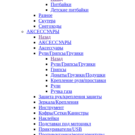
Питбайки
Детские питбайки
Разное
Скутера
Снегоходы
АКСЕССУАРЫ
Назад
АКСЕССУАРЫ
Аксессуары
Рули/Грипсы/Грузики
Назад
Рули/Грипсы/Грузики
Грипсы
Донаты/Грузики/Подушки
Крепление руля/проставки
Рули
Ручка газа
Защита рук/крепления защиты
Зеркала/Крепления
Инструмент
Кофры/Сетки/Канистры
Наклейки
Подставки под мотоцикл
Прикуриватели/USB
Противоугонки/мотогарнитуры