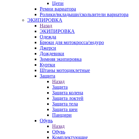
Цепи
Ремни вариатора
Ролики/вкладыши/скользители вариатора
ЭКИПИРОВКА
Назад
ЭКИПИРОВКА
Одежда
Брюки для мотокросса/эндуро
Джерси
Дождевики
Зимняя экипировка
Куртки
Штаны мотоциклетные
Защита
Назад
Защита
Защита колена
Защита локтей
Защита тела
Защита шеи
Панцири
Обувь
Назад
Обувь
Комплектующие