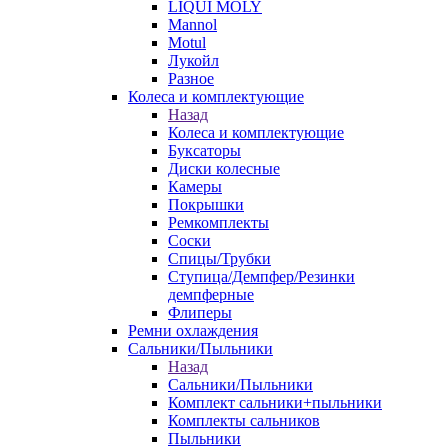
LIQUI MOLY
Mannol
Motul
Лукойл
Разное
Колеса и комплектующие
Назад
Колеса и комплектующие
Буксаторы
Диски колесные
Камеры
Покрышки
Ремкомплекты
Соски
Спицы/Трубки
Ступица/Демпфер/Резинки
демпферные
Флиперы
Ремни охлаждения
Сальники/Пыльники
Назад
Сальники/Пыльники
Комплект сальники+пыльники
Комплекты сальников
Пыльники