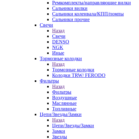
Ремкомплекты/направляющие вилки
Сальники вилки
Сальники коленвала/КПП/помпы
Сальники прочие
Свечи
Назад
Свечи
DENSO
NGK
Иные
Тормозные колодки
Назад
Тормозные колодки
Колодки TRW/ FERODO
Фильтры
Назад
Фильтры
Воздушные
Маслянные
Топливные
Цепи/Звезды/Замки
Назад
Цепи/Звезды/Замки
Замки
Звезды