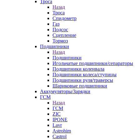
Троса
Назад
Троса
Спидометр
Газ
Подсос
Сцепление
Тормоз
Подшипники
Назад
Подшипники
Игольчатые подшипники/сепараторы
Подшипники коленвала
Подшипники колеса/ступицы
Подшипники руля/траверсы
Шариковые подшипники
Аккумуляторы/Зарядки
ГСМ
Назад
ГСМ
ZIC
IPONE
Lavr
Astrohim
Castrol