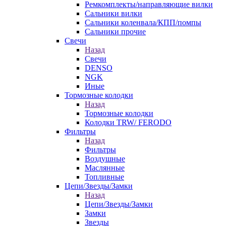
Ремкомплекты/направляющие вилки
Сальники вилки
Сальники коленвала/КПП/помпы
Сальники прочие
Свечи
Назад
Свечи
DENSO
NGK
Иные
Тормозные колодки
Назад
Тормозные колодки
Колодки TRW/ FERODO
Фильтры
Назад
Фильтры
Воздушные
Маслянные
Топливные
Цепи/Звезды/Замки
Назад
Цепи/Звезды/Замки
Замки
Звезды