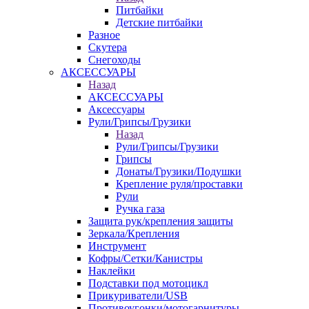
Питбайки
Детские питбайки
Разное
Скутера
Снегоходы
АКСЕССУАРЫ
Назад
АКСЕССУАРЫ
Аксессуары
Рули/Грипсы/Грузики
Назад
Рули/Грипсы/Грузики
Грипсы
Донаты/Грузики/Подушки
Крепление руля/проставки
Рули
Ручка газа
Защита рук/крепления защиты
Зеркала/Крепления
Инструмент
Кофры/Сетки/Канистры
Наклейки
Подставки под мотоцикл
Прикуриватели/USB
Противоугонки/мотогарнитуры