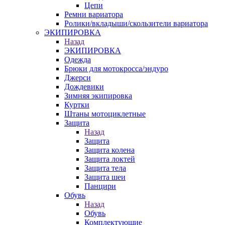
Цепи
Ремни вариатора
Ролики/вкладыши/скользители вариатора
ЭКИПИРОВКА
Назад
ЭКИПИРОВКА
Одежда
Брюки для мотокросса/эндуро
Джерси
Дождевики
Зимняя экипировка
Куртки
Штаны мотоциклетные
Защита
Назад
Защита
Защита колена
Защита локтей
Защита тела
Защита шеи
Панцири
Обувь
Назад
Обувь
Комплектующие