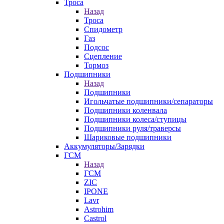
Троса
Назад
Троса
Спидометр
Газ
Подсос
Сцепление
Тормоз
Подшипники
Назад
Подшипники
Игольчатые подшипники/сепараторы
Подшипники коленвала
Подшипники колеса/ступицы
Подшипники руля/траверсы
Шариковые подшипники
Аккумуляторы/Зарядки
ГСМ
Назад
ГСМ
ZIC
IPONE
Lavr
Astrohim
Castrol