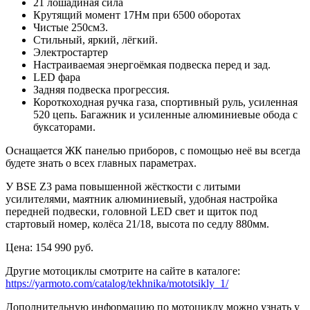
21 лошадиная сила
Крутящий момент 17Нм при 6500 оборотах
Чистые 250см3.
Стильный, яркий, лёгкий.
Электростартер
Настраиваемая энергоёмкая подвеска перед и зад.
LED фара
Задняя подвеска прогрессия.
Короткоходная ручка газа, спортивный руль, усиленная
520 цепь. Багажник и усиленные алюминиевые обода с
буксаторами.
Оснащается ЖК панелью приборов, с помощью неё вы всегда
будете знать о всех главных параметрах.
У ВSЕ Z3 рама повышенной жёсткости с литыми
усилителями, маятник алюминиевый, удобная настройка
передней подвески, головной LЕD свет и щиток под
стартовый номер, колёса 21/18, высота по седлу 880мм.
Цена: 154 990 руб.
Другие мотоциклы смотрите на сайте в каталоге:
https://yarmoto.com/catalog/tekhnika/mototsikly_1/
Дополнительную информацию по мотоциклу можно узнать у