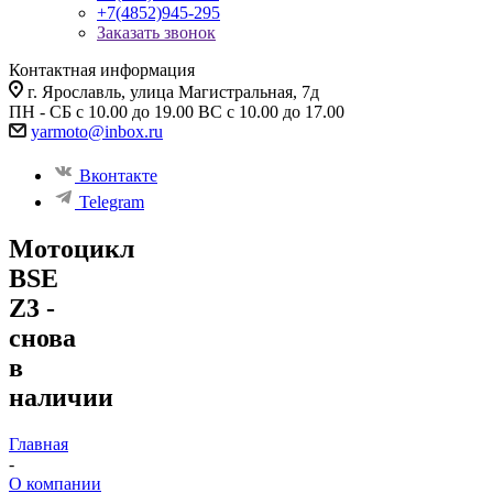
+7(4852)945-295
Заказать звонок
Контактная информация
г. Ярославль, улица Магистральная, 7д
ПН - СБ с 10.00 до 19.00 ВС с 10.00 до 17.00
yarmoto@inbox.ru
Вконтакте
Telegram
Мотоцикл
BSE
Z3 -
снова
в
наличии
Главная
-
О компании