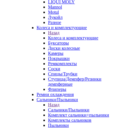
LIQUI MOLY
Mannol
Motul
Лукойл
Разное
Колеса и комплектующие
Назад
Колеса и комплектующие
Буксаторы
Диски колесные
Камеры
Покрышки
Ремкомплекты
Соски
Спицы/Трубки
Ступица/Демпфер/Резинки
демпферные
Флиперы
Ремни охлаждения
Сальники/Пыльники
Назад
Сальники/Пыльники
Комплект сальники+пыльники
Комплекты сальников
Пыльники