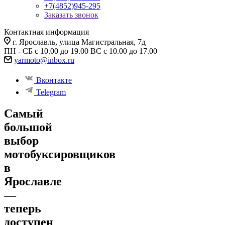
+7(4852)945-295
Заказать звонок
Контактная информация
г. Ярославль, улица Магистральная, 7д
ПН - СБ с 10.00 до 19.00 ВС с 10.00 до 17.00
yarmoto@inbox.ru
Вконтакте
Telegram
Самый
большой
выбор
мотобуксировщиков
в
Ярославле
—
теперь
доступен