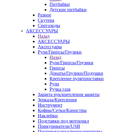
Питбайки
Детские питбайки
Разное
Скутера
Снегоходы
АКСЕССУАРЫ
Назад
АКСЕССУАРЫ
Аксессуары
Рули/Грипсы/Грузики
Назад
Рули/Грипсы/Грузики
Грипсы
Донаты/Грузики/Подушки
Крепление руля/проставки
Рули
Ручка газа
Защита рук/крепления защиты
Зеркала/Крепления
Инструмент
Кофры/Сетки/Канистры
Наклейки
Подставки под мотоцикл
Прикуриватели/USB
Противоугонки/мотогарнитуры