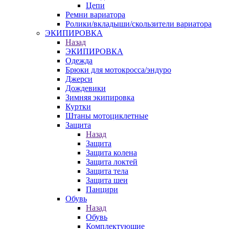
Цепи
Ремни вариатора
Ролики/вкладыши/скользители вариатора
ЭКИПИРОВКА
Назад
ЭКИПИРОВКА
Одежда
Брюки для мотокросса/эндуро
Джерси
Дождевики
Зимняя экипировка
Куртки
Штаны мотоциклетные
Защита
Назад
Защита
Защита колена
Защита локтей
Защита тела
Защита шеи
Панцири
Обувь
Назад
Обувь
Комплектующие