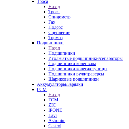
Троса
Назад
Троса
Спидометр
Газ
Подсос
Сцепление
Тормоз
Подшипники
Назад
Подшипники
Игольчатые подшипники/сепараторы
Подшипники коленвала
Подшипники колеса/ступицы
Подшипники руля/траверсы
Шариковые подшипники
Аккумуляторы/Зарядки
ГСМ
Назад
ГСМ
ZIC
IPONE
Lavr
Astrohim
Castrol