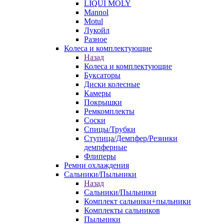
LIQUI MOLY
Mannol
Motul
Лукойл
Разное
Колеса и комплектующие
Назад
Колеса и комплектующие
Буксаторы
Диски колесные
Камеры
Покрышки
Ремкомплекты
Соски
Спицы/Трубки
Ступица/Демпфер/Резинки
демпферные
Флиперы
Ремни охлаждения
Сальники/Пыльники
Назад
Сальники/Пыльники
Комплект сальники+пыльники
Комплекты сальников
Пыльники