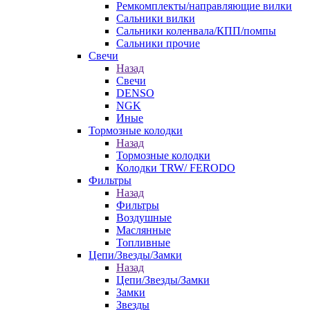
Ремкомплекты/направляющие вилки
Сальники вилки
Сальники коленвала/КПП/помпы
Сальники прочие
Свечи
Назад
Свечи
DENSO
NGK
Иные
Тормозные колодки
Назад
Тормозные колодки
Колодки TRW/ FERODO
Фильтры
Назад
Фильтры
Воздушные
Маслянные
Топливные
Цепи/Звезды/Замки
Назад
Цепи/Звезды/Замки
Замки
Звезды