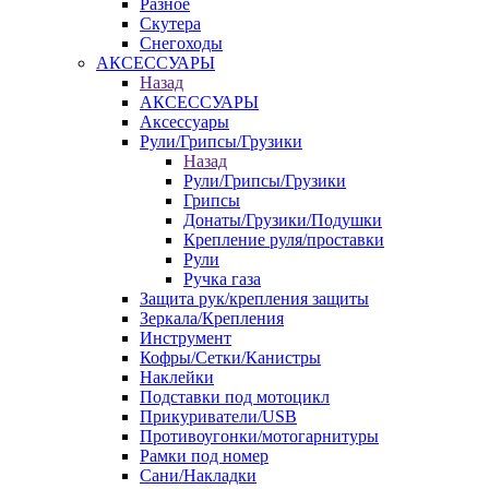
Разное
Скутера
Снегоходы
АКСЕССУАРЫ
Назад
АКСЕССУАРЫ
Аксессуары
Рули/Грипсы/Грузики
Назад
Рули/Грипсы/Грузики
Грипсы
Донаты/Грузики/Подушки
Крепление руля/проставки
Рули
Ручка газа
Защита рук/крепления защиты
Зеркала/Крепления
Инструмент
Кофры/Сетки/Канистры
Наклейки
Подставки под мотоцикл
Прикуриватели/USB
Противоугонки/мотогарнитуры
Рамки под номер
Сани/Накладки