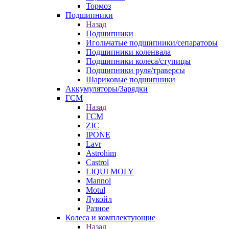
Тормоз
Подшипники
Назад
Подшипники
Игольчатые подшипники/сепараторы
Подшипники коленвала
Подшипники колеса/ступицы
Подшипники руля/траверсы
Шариковые подшипники
Аккумуляторы/Зарядки
ГСМ
Назад
ГСМ
ZIC
IPONE
Lavr
Astrohim
Castrol
LIQUI MOLY
Mannol
Motul
Лукойл
Разное
Колеса и комплектующие
Назад